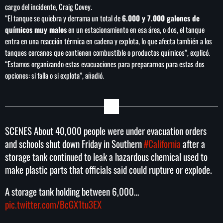
cargo del incidente, Craig Covey.
“El tanque se quiebra y derrama un total de
6.000 y 7.000 galones de
químicos muy malos
en un estacionamiento en esa área, o dos, el tanque
entra en una reacción térmica en cadena y explota, lo que afecta también a los
SEARCH
tanques cercanos que contienen combustible o productos químicos”, explicó.
“Estamos organizando estas evacuaciones para prepararnos para estas dos
SEARCH
opciones: si falla o si explota”, añadió.
NOTAS
Vinculan a proceso a detenidas por presunto
SCENES About 40,000 people were under evacuation orders
despojo de inmueble en la Del Valle
and schools shut down Friday in Southern
#California
after a
storage tank continued to leak a hazardous chemical used to
Liderazgo de la ONU: América Latina expone
make plastic parts that officials said could rupture or explode.
planes de reforma
A storage tank holding between 6,000…
pic.twitter.com/BcGX1tu3EX
México vs Panamá Sub-20: dónde ver y a
qué hora es el partido del Premundial de la