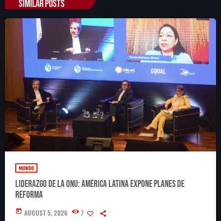
SIMILAR POSTS
MUNDO
Liderazgo de la ONU: América Latina expone planes de
reforma
today
AUGUST 5, 2026
7