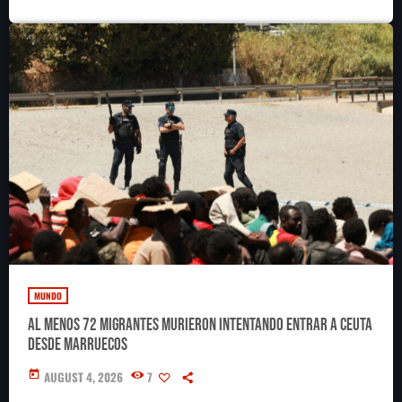
MUNDO
Al menos 72 migrantes murieron intentando entrar a Ceuta
desde Marruecos
today
AUGUST 4, 2026
7