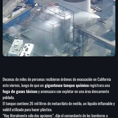
play_arrow
LA CAMPESINA 104.5 FM
play_arrow
LA CAMPESINA GEORGIA
INICIO
NOTAS
PROGRAMACIÓN
keyboard_arrow_down
Decenas de miles de personas recibieron órdenes de evacuación en California
este viernes, luego de que un
gigantesco tanque químico
registrara una
LOCUCIÓN (TALENTO AL AIRE)
COMUNÍCATE
fuga de gases tóxicos
y amenazara con explotar en una área densamente
RANKING
poblada.
PUBLICIDAD
El tanque contiene 26 mil litros de metacrilato de metilo, un líquido inflamable y
volátil utilizado para hacer plástico.
HISTORIA
“Hay literalmente sólo dos opciones”, dijo el comandante de los bomberos a