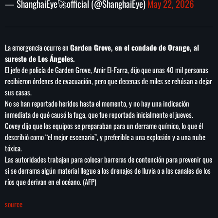
Concacaf
— ShanghaiEye🚀official (@ShanghaiEye)
May 22, 2026
La emergencia ocurre en
Garden Grove, en el condado de Orange, al
sureste de Los Ángeles.
El jefe de policía de Garden Grove, Amir El-Farra, dijo que unas 40 mil personas
recibieron órdenes de evacuación, pero que decenas de miles se rehúsan a dejar
sus casas.
No se han reportado heridos hasta el momento, y no hay una indicación
inmediata de qué causó la fuga, que fue reportada inicialmente el jueves.
Covey dijo que los equipos se preparaban para un derrame químico, lo que él
describió como “el mejor escenario”, y preferible a una explosión y a una nube
tóxica.
Las autoridades trabajan para colocar barreras de contención para prevenir que
si se derrama algún material llegue a los drenajes de lluvia o a los canales de los
ríos que derivan en el océano. (AFP)
source