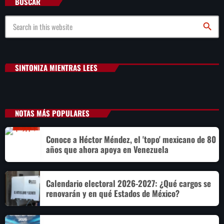
BUSCAR
search
SINTONIZA MIENTRAS LEES
NOTAS MÁS POPULARES
Conoce a Héctor Méndez, el 'topo' mexicano de 80
años que ahora apoya en Venezuela
Calendario electoral 2026-2027: ¿Qué cargos se
renovarán y en qué Estados de México?