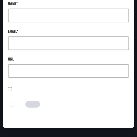
NAME*
EMAIL*
URL
SAVE MY NAME, EMAIL, AND WEBSITE IN THIS BROWSER FOR THE NEXT TIME I
COMMENT.
I AM HUMAN
Tick the switch to enable the submit button.