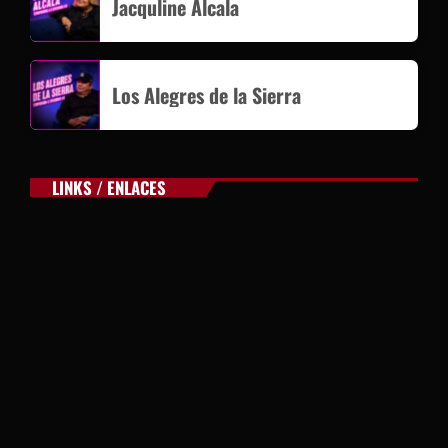
Jacquline Alcala
Los Alegres de la Sierra
LINKS / ENLACES