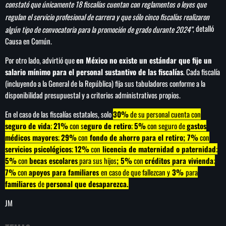
constató que únicamente 18 fiscalías cuentan con reglamentos o leyes que
regulan el servicio profesional de carrera y que sólo cinco fiscalías realizaron
, detalló
algún tipo de convocatoria para la promoción de grado durante 2024”
Causa en Común.
Por otro lado, advirtió que
en México no existe un estándar que fije un
salario mínimo para el personal sustantivo de las fiscalías
. Cada fiscalía
(incluyendo a la General de la República) fija sus tabuladores conforme a la
disponibilidad presupuestal y a criterios administrativos propios.
En el caso de las fiscalías estatales, solo
30%
de su personal cuenta con
seguro de vida
;
21%
con s
eguro de retiro
;
5%
con seguro de
gastos
médicos mayores
;
29%
con
fondo de ahorro para el retiro; 7%
con
servicios psicológicos
;
12%
con
licencia de maternidad o paternidad
;
5%
con
becas escolares
para sus hijos
; 5%
con
créditos para vivienda
;
7%
con
apoyos para familiares
en caso de que fallezcan y
3%
para
familiares
de
personal que desaparezca.
JM