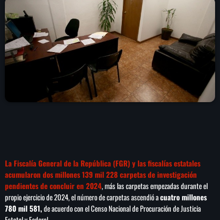
play_arrow
LA CAMPESINA 104.5 FM
play_arrow
LA CAMPESINA GEORGIA
INICIO
NOTAS
PROGRAMACIÓN
keyboard_arrow_down
La Fiscalía General de la República (FGR) y las fiscalías estatales
LOCUCIÓN (TALENTO AL AIRE)
COMUNÍCATE
acumularon dos millones 139 mil 228 carpetas de investigación
RANKING
pendientes de concluir en 2024
, más las carpetas empezadas durante el
PUBLICIDAD
propio ejercicio de 2024, el número de carpetas ascendió a
cuatro millones
780 mil 581,
de acuerdo con el Censo Nacional de Procuración de Justicia
HISTORIA
Estatal y Federal.