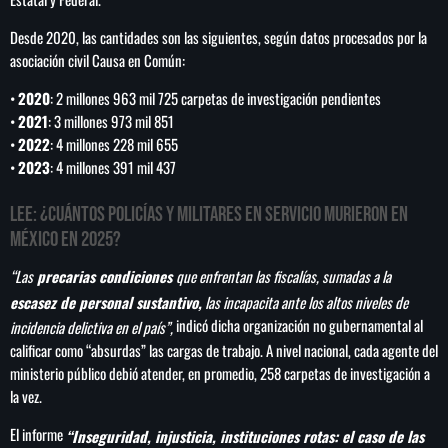
Desde 2020, las cantidades son las siguientes, según datos procesados por la
asociación civil Causa en Común:
•
2020
: 2 millones 963 mil 725 carpetas de investigación pendientes
SEARCH
•
2021
: 3 millones 973 mil 851
SEARCH
•
2022
: 4 millones 228 mil 655
•
2023
: 4 millones 391 mil 437
NOTAS
LEE:
¿Cuántos policías y militares en servicio murieron en
México en 2025?
Cae primer detenido por robo a casa de
Karely Ruiz
“Las
precarias condiciones
que enfrentan las fiscalías, sumadas a la
escasez de personal sustantivo,
las incapacita ante los altos niveles de
indicó dicha organización no gubernamental al
incidencia delictiva en el país”,
Senado allana el nombramiento de Todd
calificar como “absurdas” las cargas de trabajo. A nivel nacional, cada agente del
Blanche como fiscal general de EE.UU.
ministerio público debió atender, en promedio, 258 carpetas de investigación a
la vez.
Vinícius Jr renueva con en el Real Madrid
El informe
“Inseguridad, injusticia, instituciones rotas: el caso de las
hasta 2032