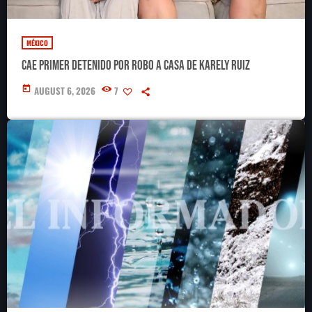
MÉXICO
Cae primer detenido por robo a casa de Karely Ruiz
today
AUGUST 6, 2026
7