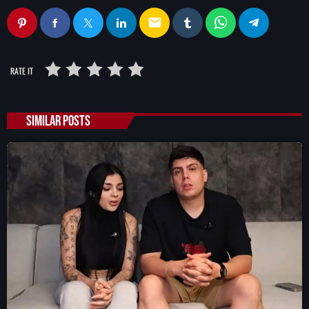
email
RATE IT
SIMILAR POSTS