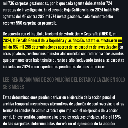
mil 736 carpetas gestionadas, por lo que cada agente debe atender 724
carpetas de investigación. En el caso de Baja
California
, en 2024 había 545
agentes del MP contra 299 mil 774 investigaciones: cada elemento debe
resolver 550 carpetas en promedio.
De acuerdo con el Instituto Nacional de Estadística y Geografía (
INEGI
), en
2024, la Fiscalía General de la República y las fiscalías estatales efectuaron un
millón 857 mil 288 determinaciones acerca de las carpetas de investigación
, en
otras palabras, resoluciones ministeriales emitidas con referencia a los asuntos
que permanecieron bajo trámite durante el año, incluyendo tanto a las carpetas
iniciadas en 2024 como expedientes pendientes de años anteriores.
LEE:
Renuncian más de 200 policías del Estado y la ZMG en solo
seis meses
Estas determinaciones pueden derivar en el ejercicio de la acción penal, el
archivo temporal, mecanismos alternativos de solución de controversias u otras
formas de conclusión administrativa que implican el no ejercicio de la acción
penal. En ese sentido, conforme a los propios registros oficiales,
sólo el 15%
de las carpetas determinadas derivó en el ejercicio de la acción