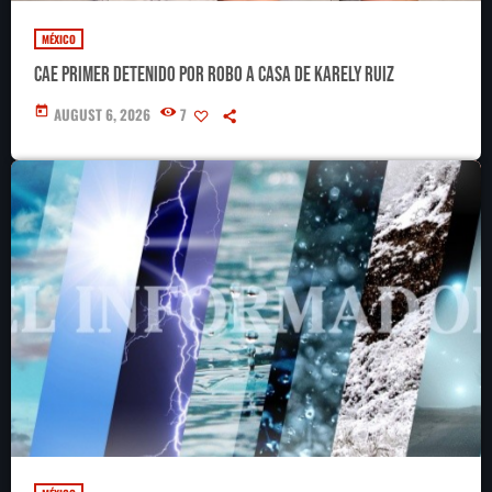
MÉXICO
Cae primer detenido por robo a casa de Karely Ruiz
today
AUGUST 6, 2026
7