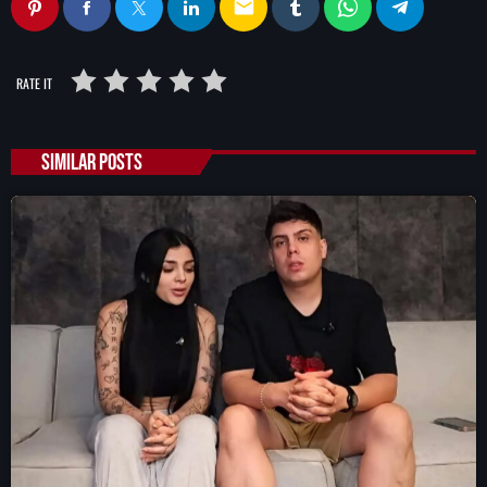
email
RATE IT
SIMILAR POSTS