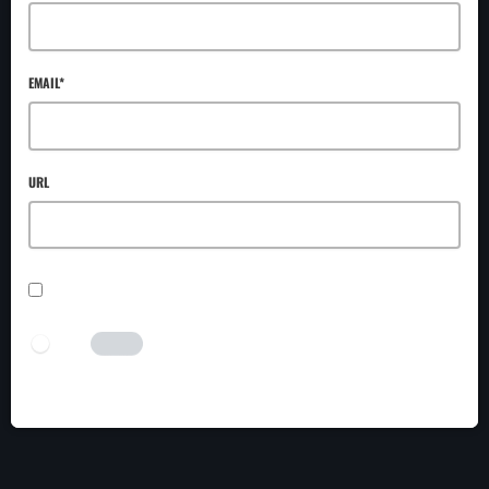
EMAIL*
URL
SAVE MY NAME, EMAIL, AND WEBSITE IN THIS BROWSER FOR THE NEXT TIME I
COMMENT.
I AM HUMAN
Tick the switch to enable the submit button.