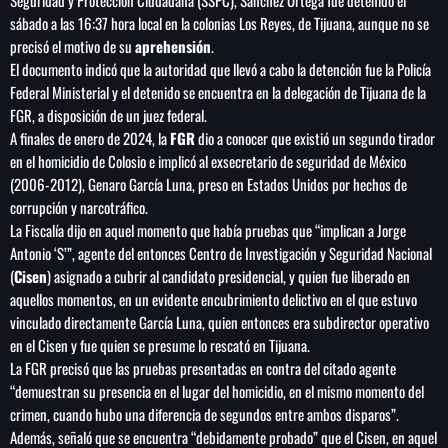
sábado a las 16:37 hora local en la colonias Los Reyes, de Tijuana, aunque no se
precisó el motivo de su
aprehensión
.
El documento indicó que la autoridad que llevó a cabo la detención fue la Policía
Federal Ministerial y el detenido se encuentra en la delegación de Tijuana de la
SEARCH
FGR, a disposición de un juez federal.
SEARCH
A finales de enero de 2024, la
FGR
dio a conocer que existió un segundo tirador
en el homicidio de Colosio e implicó al exsecretario de seguridad de México
(2006-2012), Genaro García Luna, preso en Estados Unidos por hechos de
NOTAS
corrupción y narcotráfico.
La Fiscalía dijo en aquel momento que había pruebas que “implican a Jorge
Cae primer detenido por robo a casa de
Antonio ‘S’”, agente del entonces Centro de Investigación y Seguridad Nacional
Karely Ruiz
(
Cisen
) asignado a cubrir al candidato presidencial, y quien fue liberado en
aquellos momentos, en un evidente encubrimiento delictivo en el que estuvo
vinculado directamente García Luna, quien entonces era subdirector operativo
Senado allana el nombramiento de Todd
en el Cisen y fue quien se presume lo rescató en Tijuana.
Blanche como fiscal general de EE.UU.
La FGR precisó que las pruebas presentadas en contra del citado agente
“demuestran su presencia en el lugar del homicidio, en el mismo momento del
crimen, cuando hubo una diferencia de segundos entre ambos disparos”.
Vinícius Jr renueva con en el Real Madrid
Además, señaló que se encuentra “debidamente probado” que el Cisen, en aquel
hasta 2032