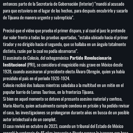
entonces parte de la Secretaría de Gobernación (Interior) “mandó al acusado
para que estuviera en el lugar de los hechos, para después encubrirlo y sacarlo
de Tijuana de manera urgente y subrepticia”.
Precisó que el video que prueba el primer disparo, y al cual el juez le pretende
dar valor frente a todas las pruebas aportadas, “estaba ubicado hacia el primer
tirador y no dirigido hacia el segundo, que se hallaba en un ángulo totalmente
distinto, razón por la cual no podía observarse”.
El asesinato de Colosio, del exhegemónico
Partido Revolucionario
Institucional
(PRI), se considera el magnicidio más grave en México desde
1928, cuando asesinaron al presidente electo Álvaro Obregón, quien ya había
presidido el país en el periodo 1920-1924.
Colosio recibió dos balazos mientras saludaba a la multitud en un mitin en el
popular barrio de Lomas Taurinas, en la fronteriza Tijuana.
Si bien en aquel momento se detuvo al presunto asesino material y confeso,
Mario Aburto, quien actualmente cumple condena en prisión y ha pedido revisar
el caso, las investigaciones se prolongaron durante años en busca de un posible
autor intelectual o de un complot.
El caso revivió en octubre de 2023, cuando un tribunal del Estado de México
canceló la sentencia de 45 años impuesta a Aburto porque lo juzgaron con base