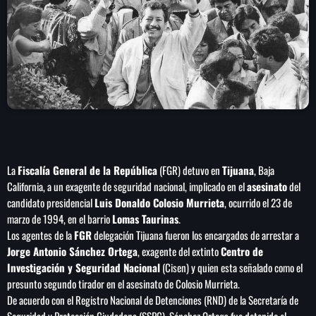
play_arrow
LA CAMPESINA 104.5 FM
play_arrow
LA CAMPESINA GEORGIA
INICIO
NOTAS
La
Fiscalía General de la República
(FGR) detuvo en
Tijuana
, Baja
California, a un exagente de seguridad nacional, implicado en el
asesinato
del
candidato presidencial
Luis Donaldo Colosio Murrieta
, ocurrido el 23 de
PROGRAMACIÓN
keyboard_arrow_down
marzo de 1994, en el barrio
Lomas Taurinas
.
LOCUCIÓN (TALENTO AL AIRE)
Los agentes de la
FGR
delegación Tijuana fueron los encargados de arrestar a
COMUNÍCATE
Jorge Antonio Sánchez Ortega
, exagente del extinto
Centro de
RANKING
Investigación y Seguridad Nacional
(Cisen) y quien esta señalado como el
PUBLICIDAD
presunto segundo tirador en el asesinato de Colosio Murrieta.
De acuerdo con el Registro Nacional de Detenciones (RND) de la Secretaría de
HISTORIA
Seguridad y Protección Ciudadana (SSPC), Sánchez Ortega fue detenido el