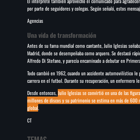
El intérprete también aprovechó el comunicado para agradecer
por parte de seguidores y colegas. Según señaló, estos mensa
Agencias
Una vida de transformación
Antes de su fama mundial como cantante, Julio Iglesias soñaba 
Madrid, donde se desempeñaba como arquero. Se destacó rápi
Alfredo Di Stefano, y parecía encaminado a debutar en Primera
Todo cambió en 1962, cuando un accidente automovilístico le p
carrera en el futbol. Durante su recuperación, un enfermero le
Desde entonces,
Julio Iglesias se convirtió en una de las fig
millones de discos y su patrimonio se estima en más de 600 
global
.
CT