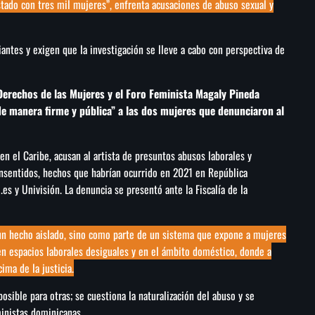
ostado con tres mil mujeres”, enfrenta acusaciones de abuso sexual y
antes y exigen que la investigación se lleve a cabo con perspectiva de
Derechos de las Mujeres y el Foro Feminista Magaly Pineda
e manera firme y pública” a las dos mujeres que denunciaron al
en el Caribe, acusan al artista de presuntos abusos laborales y
nsentidos, hechos que habrían ocurrido en 2021 en República
es y Univisión. La denuncia se presentó ante la Fiscalía de la
un hecho aislado, sino como parte de un sistema que expone a mujeres
en espacios laborales desiguales y en el ámbito doméstico, donde a
ima de la justicia.
sible para otras; se cuestiona la naturalización del abuso y se
ministas dominicanas.