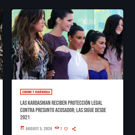
CHISME Y FARÁNDULA
Las Kardashian reciben protección legal
contra presunto acosador; las sigue desde
2021
AUGUST 5, 2026
7
today