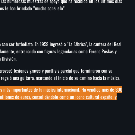
 las numerosas muestras de apoyo que ha recibido en los últimos días
jes le han brindado “mucho consuelo”.
con ser futbolista. En 1959 ingresó a “La Fábrica”, la cantera del Real
damente, entrenando con figuras legendarias como Ferenc Puskas y
 División.
rovocó lesiones graves y parálisis parcial que terminaron con su
 regaló una guitarra, marcando el inicio de su camino hacia la música.
uras más importantes de la música internacional. Ha vendido más de 300
millones de euros,
consolidándolo
como un icono cultural español y