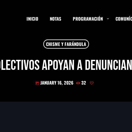
INICIO
NOTAS
PROGRAMACIÓN
COMUNÍC
CHISME Y FARÁNDULA
ESTACIONES
colectivos apoyan a denunciant
JANUARY 16, 2026
32
SEARCH
today
NOTAS