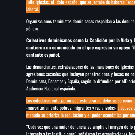
Julio Iglesias, el ídolo español que se jactaba de haberse “ac
laboral.
Organizaciones feministas dominicanas respaldan a las denunci
género.
Colectivos dominicanos como la Coalición por la Vida y 
emitieron un comunicado en el que expresan su apoyo “d
cantante español.
Las denunciantes, extrabajadoras de las mansiones de Iglesias 
agresiones sexuales que incluyen penetraciones y besos no co
Dominicana, Bahamas y España, según lo difundido por elDiario.
Audiencia Nacional española.
Los colectivos enfatizaron que este caso no debe verse como 
-mayoritariamente pobres, migrantes y racializadas-
a abusos 
menudo se prioriza la reputación y el poder económico por enc
“Cada vez que una mujer denuncia, se amplía el margen de lo po
interpela a las instituciones”, señalaron las organizaciones fe