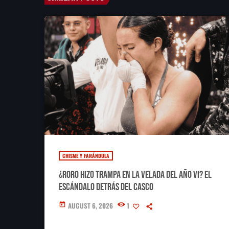
CHISME Y FARÁNDULA
¿RoRo hizo trampa en La Velada del Año VI? El
escándalo detrás del casco
AUGUST 6, 2026
1
today