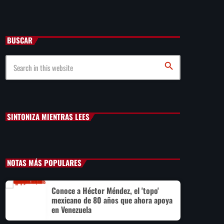
Cae primer detenido por robo a casa de Karely Ruiz
BUSCAR
Senado allana el nombramiento de Todd Blanche como
fiscal general de EE.UU.
search
Vinícius Jr renueva con en el Real Madrid hasta 2032
SINTONIZA MIENTRAS LEES
NOTAS MÁS POPULARES
Conoce a Héctor Méndez, el 'topo'
mexicano de 80 años que ahora apoya
en Venezuela