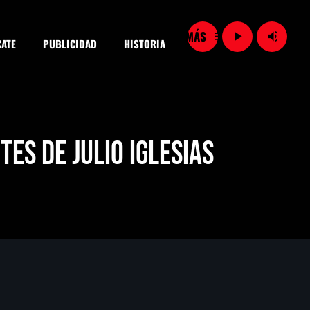
menu
play_arrow
volume_up
ATE
PUBLICIDAD
HISTORIA
close
es de Julio Iglesias
SEARCH