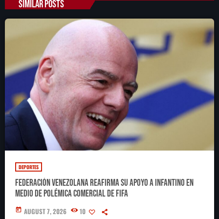
SIMILAR POSTS
DEPORTES
Federación Venezolana reafirma su apoyo a Infantino en
medio de polémica comercial de FIFA
today
AUGUST 7, 2026
10