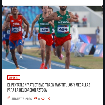
DEPORTES
El pentatlón y atletismo traen más títulos y medallas
para la delegación azteca
today
AUGUST 7, 2026
8