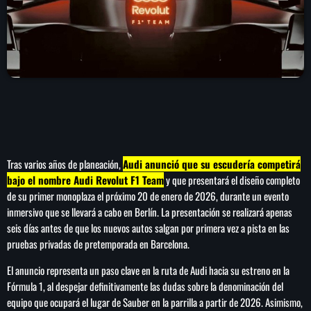
play_arrow
LA CAMPESINA 104.5 FM
play_arrow
LA CAMPESINA GEORGIA
INICIO
Tras varios años de planeación,
Audi anunció que su escudería competirá
NOTAS
bajo el nombre Audi Revolut F1 Team
y que presentará el diseño completo
de su primer monoplaza el próximo 20 de enero de 2026, durante un evento
PROGRAMACIÓN
keyboard_arrow_down
inmersivo que se llevará a cabo en Berlín. La presentación se realizará apenas
seis días antes de que los nuevos autos salgan por primera vez a pista en las
LOCUCIÓN (TALENTO AL AIRE)
COMUNÍCATE
pruebas privadas de pretemporada en Barcelona.
RANKING
PUBLICIDAD
El anuncio representa un paso clave en la ruta de Audi hacia su estreno en la
Fórmula 1, al despejar definitivamente las dudas sobre la denominación del
HISTORIA
equipo que ocupará el lugar de Sauber en la parrilla a partir de 2026. Asimismo,