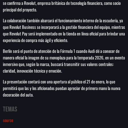
se confirma a Revolut, empresa británica de tecnología financiera, como socio
principal del proyecto.
La colaboración también abarcará el funcionamiento interno de la escudería, ya
que Revolut Business se incorporará a la gestión financiera del equipo, mientras
SEARCH
que Revolut Pay será implementado en la tienda en línea oficial para brindar una
SEARCH
experiencia de compra más ágil y eficiente.
Berlín será el punto de atención de la Fórmula 1 cuando Audi dé a conocer de
NOTAS
manera oficial la imagen de su monoplaza para la temporada 2026, en un evento
inmersivo que, según la marca, buscará transmitir sus valores centrales:
Importaciones de gas frenan soberanía
claridad, innovación técnica y emoción.
energética de México: Comité científico
La presentación contará con una apertura al público el 21 de enero, lo que
permitirá que las y los aficionados puedan apreciar de primera mano la nueva
decoración del auto.
Milei celebra ‘visita histórica’ del papa León
XIV en noviembre
Temas
Federación Venezolana reafirma su apoyo a
source
Infantino en medio de polémica comercial