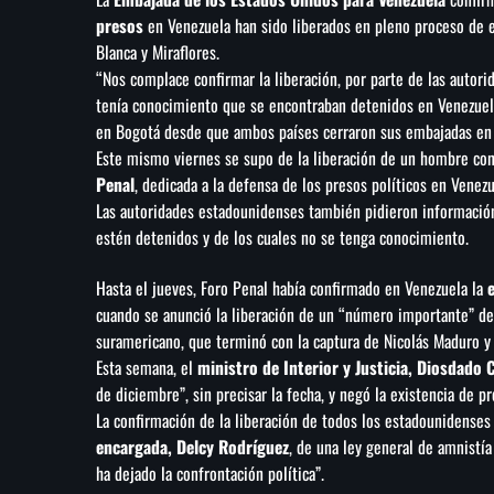
presos
en Venezuela han sido liberados en pleno proceso de 
Blanca y Miraflores.
“Nos complace confirmar la liberación, por parte de las autor
tenía conocimiento que se encontraban detenidos en Venezuel
en Bogotá desde que ambos países cerraron sus embajadas en 
Este mismo viernes se supo de la liberación de un hombre co
Penal
, dedicada a la defensa de los presos políticos en Venezu
Las autoridades estadounidenses también pidieron informació
estén detenidos y de los cuales no se tenga conocimiento.
Hasta el jueves, Foro Penal había confirmado en Venezuela la
cuando se anunció la liberación de un “número importante” de
suramericano, que terminó con la captura de Nicolás Maduro y d
Esta semana, el
ministro de Interior y Justicia, Diosdado 
de diciembre”, sin precisar la fecha, y negó la existencia de p
La confirmación de la liberación de todos los estadounidenses
encargada, Delcy Rodríguez
, de una ley general de amnistía
ha dejado la confrontación política”.