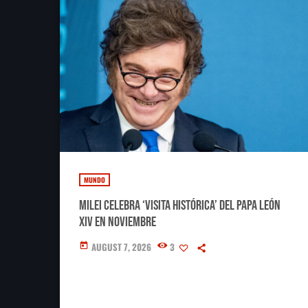
MUNDO
Milei celebra ‘visita histórica’ del papa León
XIV en noviembre
AUGUST 7, 2026
3
today