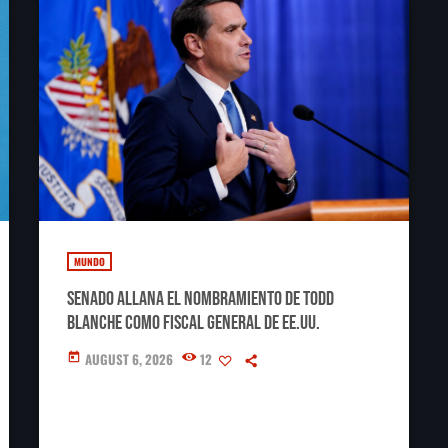
MUNDO
Senado allana el nombramiento de Todd
Blanche como fiscal general de EE.UU.
AUGUST 6, 2026
12
today