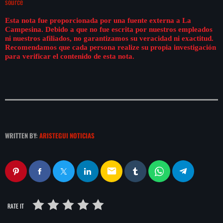
source
play_arrow
LA CAMPESINA 104.5 FM
Esta nota fue proporcionada por una fuente externa a La
Campesina. Debido a que no fue escrita por nuestros empleados
play_arrow
ni nuestros afiliados, no garantizamos su veracidad ni exactitud.
LA CAMPESINA GEORGIA
Recomendamos que cada persona realize su propia investigación
para verificar el contenido de esta nota.
INICIO
NOTAS
WRITTEN BY:
ARISTEGUI NOTICIAS
PROGRAMACIÓN
keyboard_arrow_down
LOCUCIÓN (TALENTO AL AIRE)
COMUNÍCATE
email
RANKING
PUBLICIDAD
RATE IT
HISTORIA