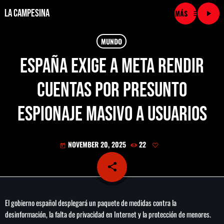
La Campesina
menu
play_arrow
close
MUNDO
España exige a Meta rendir
play_arrow
LA CAMPESINA CADENA
cuentas por presunto
play_arrow
LA CAMPESINA 101.9 FM
espionaje masivo a usuarios
play_arrow
LA CAMPESINA 96.7 FM
NOVEMBER 20, 2025
22
today
play_arrow
LA CAMPESINA 106.3 FM
share
email
play_arrow
LA CAMPESINA 92.5 FM
El gobierno español desplegará un paquete de medidas contra la
play_arrow
LA CAMPESINA 107.9 FM
desinformación, la falta de privacidad en Internet y la protección de menores.