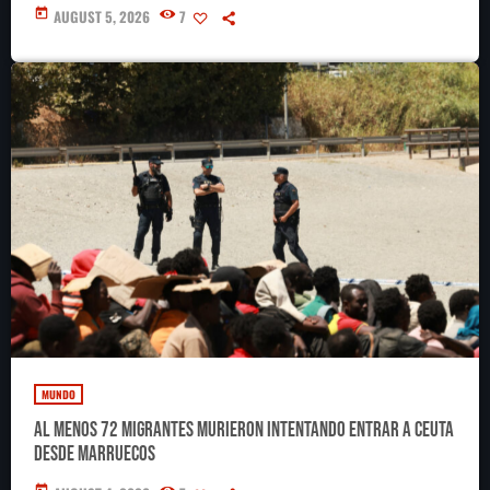
Concacaf
today
AUGUST 5, 2026
7
MUNDO
Al menos 72 migrantes murieron intentando entrar a Ceuta
desde Marruecos