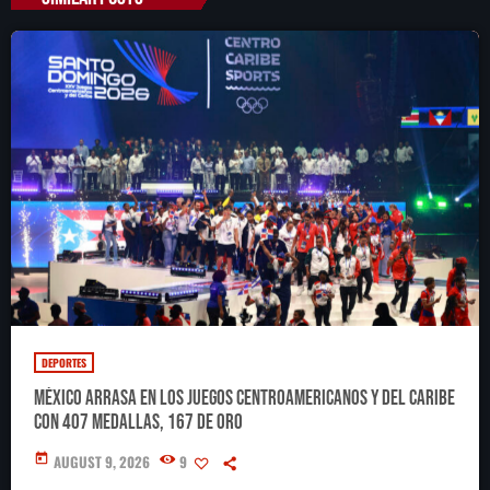
DEPORTES
México arrasa en los Juegos Centroamericanos y del Caribe
con 407 medallas, 167 de oro
today
AUGUST 9, 2026
9