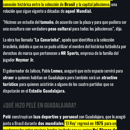
conexión histórica entre la selección de
Brasil
y la capital jalisciense,
una
relación que sigue vigente a décadas de
aquel Mundial.
“Hicimos un estudio del
tamaño
, de acuerdo con la plaza y para que pudiera ser
una escultura con verdadero
peso cultura
l para todos los jaliscienses”, dijo.
La obra fue llamada “
La Canarinha”
, apodo que identifica a la selección
brasileña, debido a que no se pudo utilizar el nombre del histórico futbolista por
derechos de marca que pertenecen a
NR Sports
, empresa de la familia del
jugador
Neymar Jr.
El gobernador de Jalisco, Pablo
Lemus
, aseguró que este espacio servirá para
atraer
a quienes habitan en Guadalajara pero también será un
atractivo
turístico
para quienes asistirán a alguno de los cuatro partidos que se
disputarán en el
Estadio Guadalajara.
¿Qué hizo Pelé en Guadalajara?
Pelé
construyó un
lazo deportivo y personal
con Guadalajara, que lo acogió
junto a Brasil durante
dos mundiales
.
‘El Rey’ regresó en
1975
para un
cuadrangular entre equipos locales invitado por su amigo
Nei Blanco de