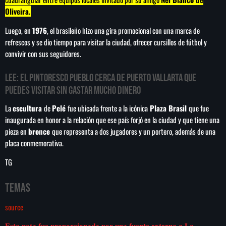
Oliveira.
Luego, en
1976
, el brasileño hizo una gira promocional con una marca de
refrescos y se dio tiempo para visitar la ciudad, ofrecer cursillos de fútbol y
convivir con sus seguidores.
LEE:
El pintoresco pueblo cerca de Puerto Vallarta que
puedes visitar sin gastar mucho dinero
La
escultura
de
Pelé
fue ubicada frente a la icónica
Plaza Brasil
que fue
inaugurada en honor a la relación que ese país forjó en la ciudad y que tiene una
pieza en
bronce
que representa a dos jugadores y un portero, además de una
placa conmemorativa.
TG
Temas
source
Esta nota fue proporcionada por una fuente externa a La