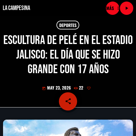
La Campesina
menu
play_arrow
close
DEPORTES
Escultura de Pelé en el Estadio
play_arrow
LA CAMPESINA CADENA
Jalisco: El día que se hizo
play_arrow
LA CAMPESINA 101.9 FM
grande con 17 años
play_arrow
LA CAMPESINA 96.7 FM
MAY 23, 2026
22
today
play_arrow
LA CAMPESINA 106.3 FM
share
email
play_arrow
LA CAMPESINA 92.5 FM
play_arrow
LA CAMPESINA 107.9 FM