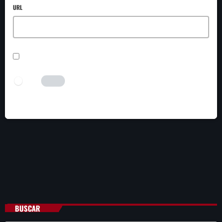
URL
SAVE MY NAME, EMAIL, AND WEBSITE IN THIS BROWSER FOR THE NEXT TIME I
COMMENT.
I AM HUMAN
Tick the switch to enable the submit button.
BUSCAR