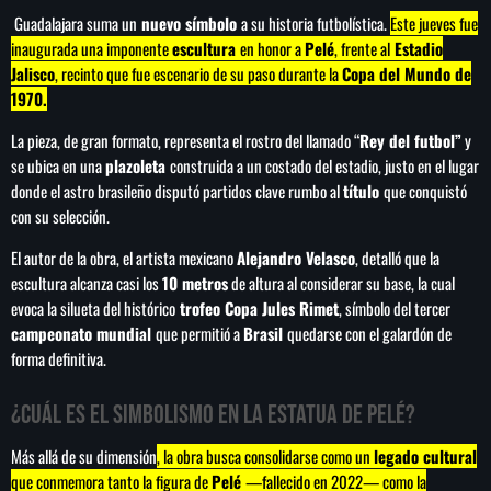
medallas, 167 de oro
Guadalajara suma un
nuevo símbolo
a su historia futbolística.
Este jueves fue
inaugurada una imponente
escultura
en honor a
Pelé
, frente al
Estadio
Jalisco
, recinto que fue escenario de su paso durante la
Copa del Mundo de
1970.
La pieza, de gran formato, representa el rostro del llamado “
Rey del futbol”
y
se ubica en una
plazoleta
construida a un costado del estadio, justo en el lugar
donde el astro brasileño disputó partidos clave rumbo al
título
que conquistó
con su selección.
El autor de la obra, el artista mexicano
Alejandro Velasco
, detalló que la
escultura alcanza casi los
10 metros
de altura al considerar su base, la cual
evoca la silueta del histórico
trofeo Copa Jules Rimet
, símbolo del tercer
campeonato mundial
que permitió a
Brasil
quedarse con el galardón de
forma definitiva.
¿Cuál es el simbolismo en la estatua de Pelé?
Más allá de su dimensión
, la obra busca consolidarse como un
legado cultural
que conmemora tanto la figura de
Pelé
—fallecido en 2022— como la