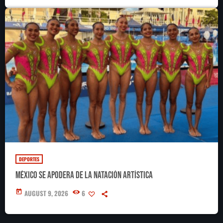
DEPORTES
México se apodera de la natación artística
today
AUGUST 9, 2026
6