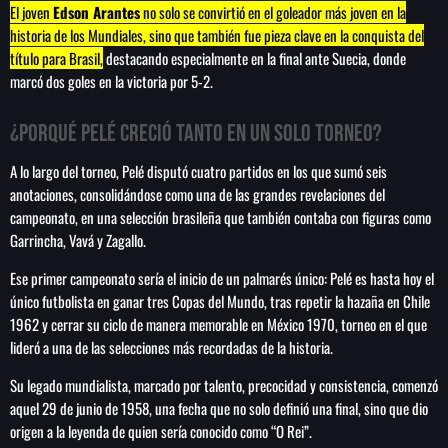
El joven
Edson Arantes
no solo se convirtió en el goleador más joven en la
historia de los Mundiales, sino que también fue pieza clave en la conquista del
título para Brasil,
destacando especialmente en la final ante Suecia, donde
marcó dos goles en la victoria por 5-2.
SEARCH
¿Porqué Pelé creció tanto en un solo torneo?
SEARCH
A lo largo del torneo, Pelé disputó cuatro partidos en los que sumó seis
anotaciones, consolidándose como una de las grandes revelaciones del
NOTAS
campeonato, en una selección brasileña que también contaba con figuras como
Garrincha, Vavá y Zagallo.
Cofepris niega vínculo de lechugas con
ciclosporiasis en EE.UU.
Ese primer campeonato sería el inicio de un palmarés único: Pelé es hasta hoy el
único futbolista en ganar tres Copas del Mundo, tras repetir la hazaña en Chile
1962 y cerrar su ciclo de manera memorable en México 1970, torneo en el que
Estados Unidos sanciona a cinco entidades y ocho
lideró a una de las selecciones más recordadas de la historia.
funcionarios del aparato militar cubano
Su legado mundialista, marcado por talento, precocidad y consistencia, comenzó
aquel 29 de junio de 1958, una fecha que no solo definió una final, sino que dio
México arrasa en los Juegos
origen a la leyenda de quien sería conocido como “O Rei”.
Centroamericanos y del Caribe con 407