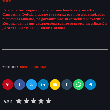
source
play_arrow
LA CAMPESINA 104.5 FM
Esta nota fue proporcionada por una fuente externa a La
Campesina. Debido a que no fue escrita por nuestros empleados
play_arrow
ni nuestros afiliados, no garantizamos su veracidad ni exactitud.
LA CAMPESINA GEORGIA
Recomendamos que cada persona realize su propia investigación
para verificar el contenido de esta nota.
INICIO
NOTAS
WRITTEN BY:
ARISTEGUI NOTICIAS
PROGRAMACIÓN
keyboard_arrow_down
LOCUCIÓN (TALENTO AL AIRE)
COMUNÍCATE
email
RANKING
PUBLICIDAD
RATE IT
HISTORIA