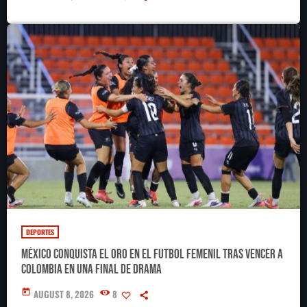
DEPORTES
México conquista el oro en el futbol femenil tras vencer a
Colombia en una final de drama
today
AUGUST 8, 2026
8