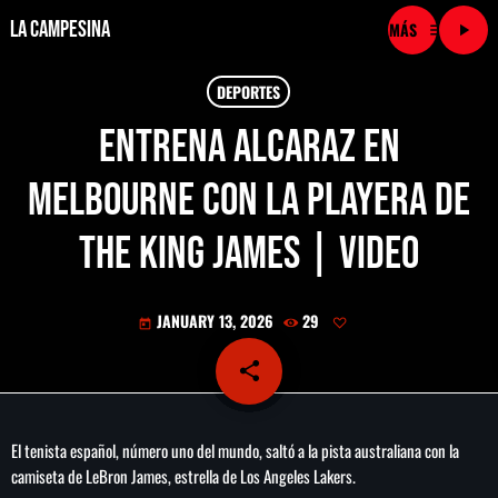
La Campesina
menu
play_arrow
close
DEPORTES
Entrena Alcaraz en
play_arrow
LA CAMPESINA CADENA
Melbourne con la playera de
play_arrow
LA CAMPESINA 101.9 FM
The King James | Video
play_arrow
LA CAMPESINA 96.7 FM
JANUARY 13, 2026
29
today
play_arrow
LA CAMPESINA 106.3 FM
share
email
play_arrow
LA CAMPESINA 92.5 FM
El tenista español, número uno del mundo, saltó a la pista australiana con la
play_arrow
LA CAMPESINA 107.9 FM
camiseta de LeBron James, estrella de Los Angeles Lakers.