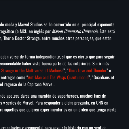
 de moda y Marvel Studios se ha convertido en el principal exponente
atográfico (o MCU en inglés por
Marvel Cinematic Universe
). Este está
, Thor o Doctor Strange, entre muchos otros personajes, que están
pueden verse de forma independiente, sí que es cierto que para seguir
 recomendable haber visto buena parte de las anteriores. Sin ir más
 Strange in the Multiverse of Madness
”, “
Thor: Love and Thunder
” o
s entregas como “
Ant-Man and The Wasp: Quantumania
”, “Guardians of
el regreso de la Capitana Marvel.
uando apetece darse una maratón de superhéroes, muchos fans de
s y series de Marvel. Para responder a dicha pregunta, en CNN en
ara aquellos que quieren experimentarlas en un orden que tenga cierto
n cronológico y argumental para seguir la historia con un sentido