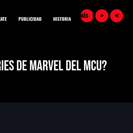
menu
play_arrow
volume_up
ATE
PUBLICIDAD
HISTORIA
close
ries de Marvel del MCU?
SEARCH
Vinculan a proceso a detenidas por presunto despojo