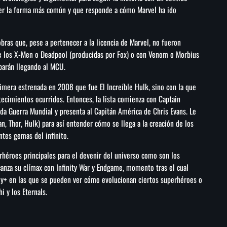
 ser la forma más común y que responde a cómo Marvel ha ido
bras que, pese a pertenecer a la licencia de Marvel, no fueron
de los X-Men o Deadpool (producidas por Fox) o con Venom o Morbius
barán llegando al MCU.
rimera estrenada en 2008 que fue El Increíble Hulk, sino con la que
tecimientos ocurridos. Entonces, la lista comienza con Captain
nda Guerra Mundial y presenta al Capitán América de Chris Evans. Le
n, Thor, Hulk) para así entender cómo se llega a la creación de los
tes gemas del infinito.
rhéroes principales para el devenir del universo como son los
canza su clímax con Infinity War y Endgame, momento tras el cual
sney+ en las que se pueden ver cómo evolucionan ciertos superhéroes o
i y los Eternals.