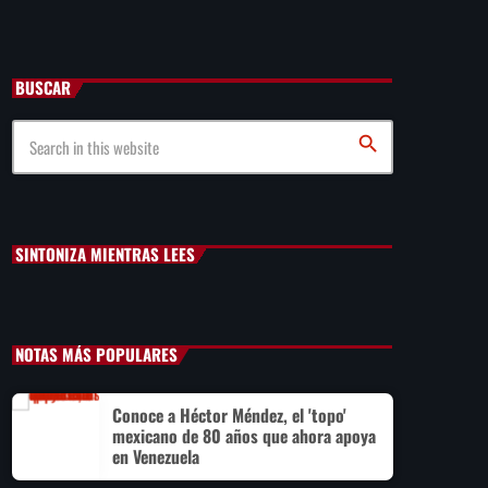
de inmueble en la Del Valle
BUSCAR
Liderazgo de la ONU: América Latina expone planes de
reforma
search
México vs Panamá Sub-20: dónde ver y a qué hora es el
partido del Premundial de la Concacaf
SINTONIZA MIENTRAS LEES
NOTAS MÁS POPULARES
Conoce a Héctor Méndez, el 'topo'
mexicano de 80 años que ahora apoya
en Venezuela