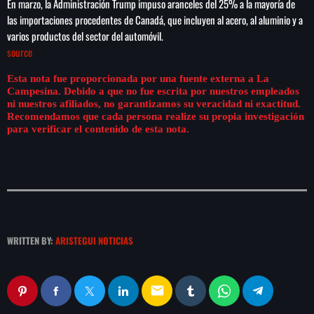
En marzo, la Administración Trump impuso aranceles del 25% a la mayoría de
play_arrow
LA CAMPESINA 104.5 FM
las importaciones procedentes de Canadá, que incluyen al acero, al aluminio y a
varios productos del sector del automóvil.
source
play_arrow
LA CAMPESINA GEORGIA
Esta nota fue proporcionada por una fuente externa a La
Campesina. Debido a que no fue escrita por nuestros empleados
ni nuestros afiliados, no garantizamos su veracidad ni exactitud.
Recomendamos que cada persona realize su propia investigación
para verificar el contenido de esta nota.
INICIO
NOTAS
PROGRAMACIÓN
keyboard_arrow_down
LOCUCIÓN (TALENTO AL AIRE)
COMUNÍCATE
WRITTEN BY:
ARISTEGUI NOTICIAS
RANKING
PUBLICIDAD
email
HISTORIA