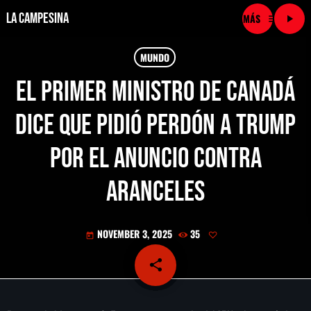
La Campesina
menu
play_arrow
close
MUNDO
El primer ministro de Canadá
play_arrow
LA CAMPESINA CADENA
dice que pidió perdón a Trump
play_arrow
LA CAMPESINA 101.9 FM
por el anuncio contra
play_arrow
LA CAMPESINA 96.7 FM
aranceles
play_arrow
LA CAMPESINA 106.3 FM
NOVEMBER 3, 2025
35
today
play_arrow
LA CAMPESINA 92.5 FM
share
email
play_arrow
LA CAMPESINA 107.9 FM