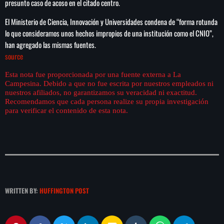
presunto caso de acoso en el citado centro.
El Ministerio de Ciencia, Innovación y Universidades condena de “forma rotunda
lo que consideramos unos hechos impropios de una institución como el CNIO”,
han agregado las mismas fuentes.
SEARCH
source
SEARCH
Esta nota fue proporcionada por una fuente externa a La
Campesina. Debido a que no fue escrita por nuestros empleados ni
nuestros afiliados, no garantizamos su veracidad ni exactitud.
NOTAS
Recomendamos que cada persona realize su propia investigación
para verificar el contenido de esta nota.
Cae primer detenido por robo a casa de
Karely Ruiz
Senado allana el nombramiento de Todd
Blanche como fiscal general de EE.UU.
WRITTEN BY:
HUFFINGTON POST
Vinícius Jr renueva con en el Real Madrid
hasta 2032