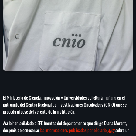
play_arrow
LA CAMPESINA 104.5 FM
play_arrow
LA CAMPESINA GEORGIA
INICIO
NOTAS
PROGRAMACIÓN
keyboard_arrow_down
El Ministerio de Ciencia, Innovación y Universidades solicitará mañana en el
LOCUCIÓN (TALENTO AL AIRE)
COMUNÍCATE
patronato del Centro Nacional de Investigaciones Oncológicas (CNIO) que se
proceda al cese del gerente de la institución.
RANKING
PUBLICIDAD
Así lo han señalado a EFE fuentes del departamento que dirige Diana Morant,
después de conocerse
las informaciones publicadas por el diario
sobre un
ABC
HISTORIA