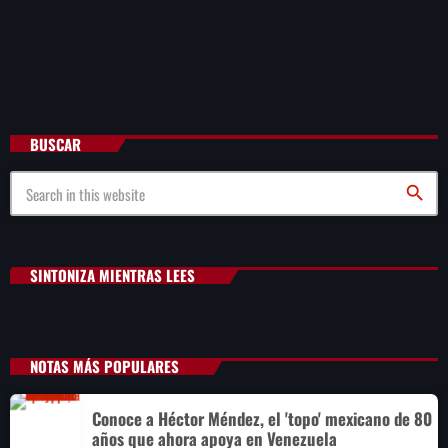
BUSCAR
search
SINTONIZA MIENTRAS LEES
NOTAS MÁS POPULARES
Conoce a Héctor Méndez, el 'topo' mexicano de 80
años que ahora apoya en Venezuela