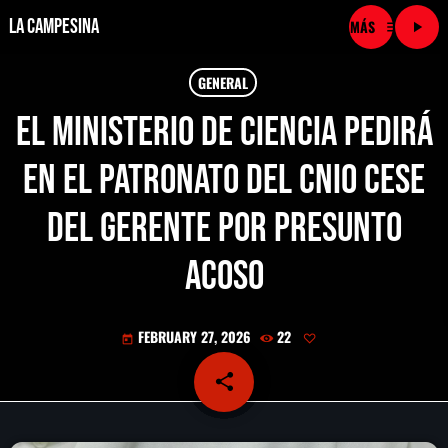
La Campesina
menu
play_arrow
close
GENERAL
El Ministerio de Ciencia pedirá
play_arrow
LA CAMPESINA CADENA
en el patronato del CNIO cese
play_arrow
LA CAMPESINA 101.9 FM
del gerente por presunto
play_arrow
LA CAMPESINA 96.7 FM
acoso
play_arrow
LA CAMPESINA 106.3 FM
FEBRUARY 27, 2026
22
today
play_arrow
LA CAMPESINA 92.5 FM
share
email
play_arrow
LA CAMPESINA 107.9 FM