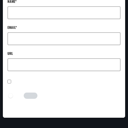
NAME*
EMAIL*
URL
SAVE MY NAME, EMAIL, AND WEBSITE IN THIS BROWSER FOR THE NEXT TIME I
COMMENT.
I AM HUMAN
Tick the switch to enable the submit button.