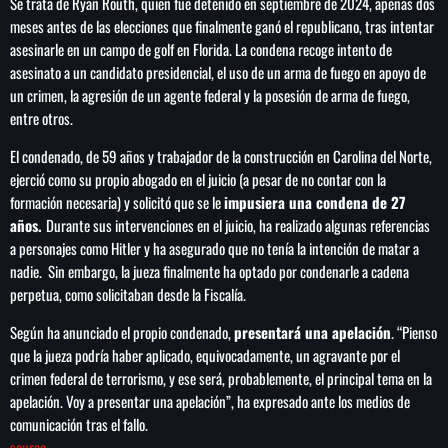
Se trata de Ryan Routh, quien fue detenido en septiembre de 2024, apenas dos
meses antes de las elecciones que finalmente ganó el republicano, tras intentar
asesinarle en un campo de golf en Florida. La condena recoge intento de
asesinato a un candidato presidencial, el uso de un arma de fuego en apoyo de
un crimen, la agresión de un agente federal y la posesión de arma de fuego,
SEARCH
entre otros.
SEARCH
El condenado, de 59 años y trabajador de la construcción en Carolina del Norte,
ejerció como su propio abogado en el juicio (a pesar de no contar con la
NOTAS
formación necesaria) y solicitó que se le
impusiera una condena de 27
años.
Durante sus intervenciones en el juicio, ha realizado algunas referencias
Importaciones de gas frenan soberanía
a personajes como Hitler y ha asegurado que no tenía la intención de matar a
energética de México: Comité científico
nadie. Sin embargo, la jueza finalmente ha optado por condenarle a cadena
perpetua, como solicitaban desde la Fiscalía.
Según ha anunciado el propio condenado,
presentará una apelación
. “Pienso
Milei celebra ‘visita histórica’ del papa León
XIV en noviembre
que la jueza podría haber aplicado, equivocadamente, un agravante por el
crimen federal de terrorismo, y ese será, probablemente, el principal tema en la
apelación. Voy a presentar una apelación”, ha expresado ante los medios de
Federación Venezolana reafirma su apoyo a
comunicación tras el fallo.
Infantino en medio de polémica comercial
source