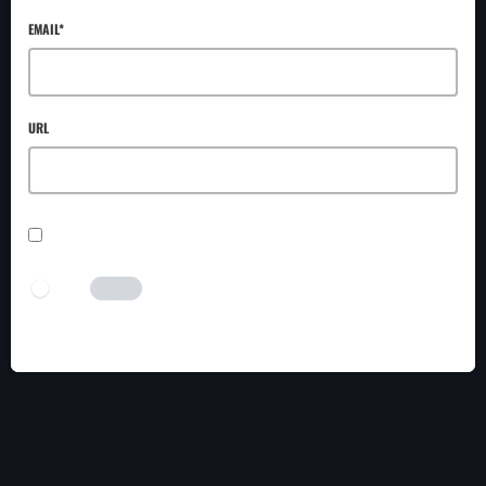
EMAIL*
URL
SAVE MY NAME, EMAIL, AND WEBSITE IN THIS BROWSER FOR THE NEXT TIME I
COMMENT.
I AM HUMAN
Tick the switch to enable the submit button.