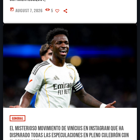
today
AUGUST 7, 2026
5
GENERAL
El misterioso movimiento de Vinícius en Instagram que ha
disparado todas las especulaciones en pleno culebrón con