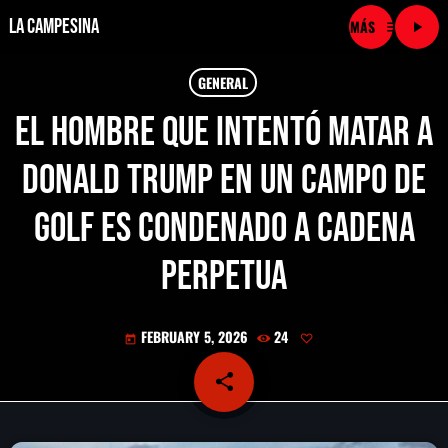
La Campesina
menu
play_arrow
close
GENERAL
El hombre que intentó matar a
play_arrow
LA CAMPESINA CADENA
Donald Trump en un campo de
play_arrow
LA CAMPESINA 101.9 FM
golf es condenado a cadena
play_arrow
LA CAMPESINA 96.7 FM
perpetua
play_arrow
LA CAMPESINA 106.3 FM
FEBRUARY 5, 2026
24
today
play_arrow
LA CAMPESINA 92.5 FM
share
email
play_arrow
LA CAMPESINA 107.9 FM