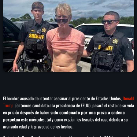
play_arrow
LA CAMPESINA 104.5 FM
play_arrow
LA CAMPESINA GEORGIA
INICIO
NOTAS
PROGRAMACIÓN
keyboard_arrow_down
El hombre acusado de intentar asesinar al presidente de Estados Unidos,
Donald
LOCUCIÓN (TALENTO AL AIRE)
COMUNÍCATE
Trump,
(entonces candidato a la presidencia de EEUU), pasará el resto de su vida
en prisión después de haber
sido condenado por una jueza a cadena
RANKING
PUBLICIDAD
perpetua
este miércoles, tal y como exigían los fiscales del caso debido a su
avanzada edad y la gravedad de los hechos.
HISTORIA