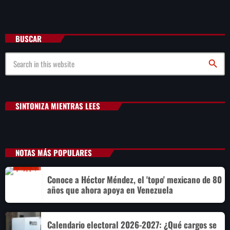
BUSCAR
search
SINTONIZA MIENTRAS LEES
NOTAS MÁS POPULARES
Conoce a Héctor Méndez, el 'topo' mexicano de 80
años que ahora apoya en Venezuela
Calendario electoral 2026-2027: ¿Qué cargos se