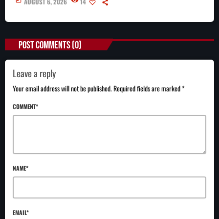
today
AUGUST 6, 2026
14
POST COMMENTS (0)
Leave a reply
Your email address will not be published. Required fields are marked *
COMMENT*
NAME*
EMAIL*