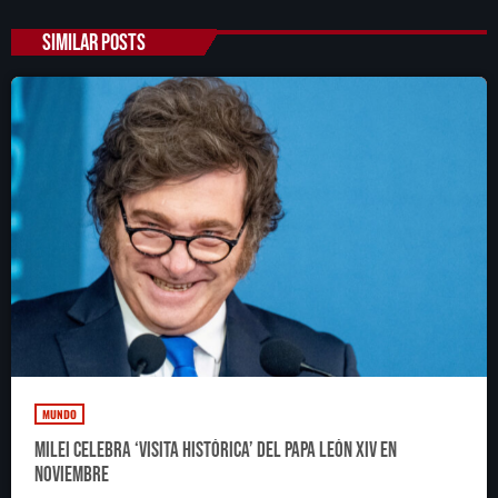
SIMILAR POSTS
SEARCH
SEARCH
NOTAS
Importaciones de gas frenan soberanía
energética de México: Comité científico
Milei celebra ‘visita histórica’ del papa León
XIV en noviembre
MUNDO
Milei celebra ‘visita histórica’ del papa León XIV en
Federación Venezolana reafirma su apoyo a
noviembre
Infantino en medio de polémica comercial