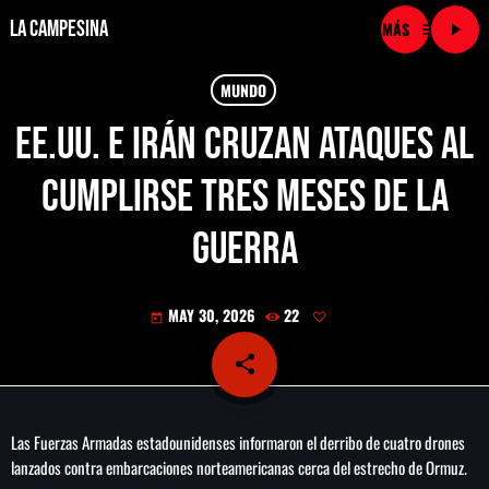
La Campesina
menu
play_arrow
close
MUNDO
EE.UU. e Irán cruzan ataques al
play_arrow
LA CAMPESINA CADENA
cumplirse tres meses de la
play_arrow
LA CAMPESINA 101.9 FM
guerra
play_arrow
LA CAMPESINA 96.7 FM
MAY 30, 2026
22
today
play_arrow
LA CAMPESINA 106.3 FM
share
email
play_arrow
LA CAMPESINA 92.5 FM
Las Fuerzas Armadas estadounidenses informaron el derribo de cuatro drones
play_arrow
LA CAMPESINA 107.9 FM
lanzados contra embarcaciones norteamericanas cerca del estrecho de Ormuz.