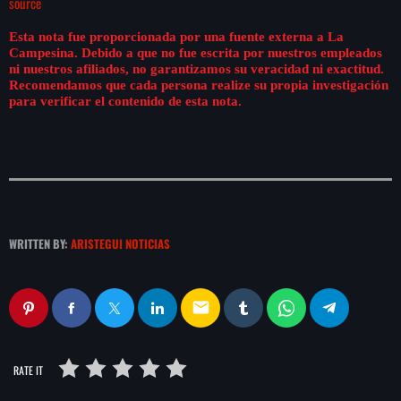
source
play_arrow
LA CAMPESINA 104.5 FM
Esta nota fue proporcionada por una fuente externa a La
Campesina. Debido a que no fue escrita por nuestros empleados
play_arrow
ni nuestros afiliados, no garantizamos su veracidad ni exactitud.
LA CAMPESINA GEORGIA
Recomendamos que cada persona realize su propia investigación
para verificar el contenido de esta nota.
INICIO
NOTAS
WRITTEN BY:
ARISTEGUI NOTICIAS
PROGRAMACIÓN
keyboard_arrow_down
LOCUCIÓN (TALENTO AL AIRE)
COMUNÍCATE
email
RANKING
PUBLICIDAD
RATE IT
HISTORIA