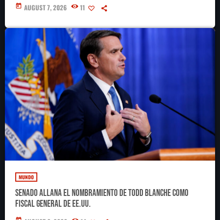
de FIFA
today
AUGUST 7, 2026
11
MUNDO
Senado allana el nombramiento de Todd Blanche como
fiscal general de EE.UU.