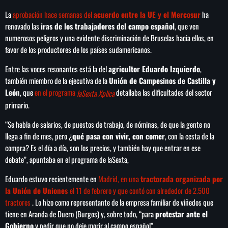
La
aprobación hace semanas del
acuerdo entre la UE y el Mercosur
ha
renovado las
iras de los trabajadores del campo español
, que ven
numerosos peligros y una evidente discriminación de Bruselas hacia ellos, en
favor de los productores de los países sudamericanos.
SEARCH
SEARCH
Entre las voces resonantes está la del
agricultor Eduardo Izquierdo
,
también miembro de la ejecutiva de la
Unión de Campesinos de Castilla y
León
, que
en el programa
detallaba las dificultades del sector
laSexta Xplica
NOTAS
primario.
“Se habla de salarios, de puestos de trabajo, de nóminas, de que la gente no
Importaciones de gas frenan soberanía
energética de México: Comité científico
llega a fin de mes, pero ¿
qué pasa con vivir, con comer
, con la cesta de la
compra? Es el día a día, son los precios, y también hay que entrar en ese
debate”, apuntaba en el programa de laSexta,
Milei celebra ‘visita histórica’ del papa León
Eduardo estuvo recientemente en
Madrid, en una
tractorada organizada por
XIV en noviembre
la Unión de Uniones
el 11 de febrero y que contó con alrededor de 2.500
tractores
. Lo hizo como representante de la empresa familiar de viñedos que
Federación Venezolana reafirma su apoyo a
tiene en Aranda de Duero (Burgos) y, sobre todo, “para
protestar ante el
Infantino en medio de polémica comercial
Gobierno
y pedir que no deje morir al campo español”.