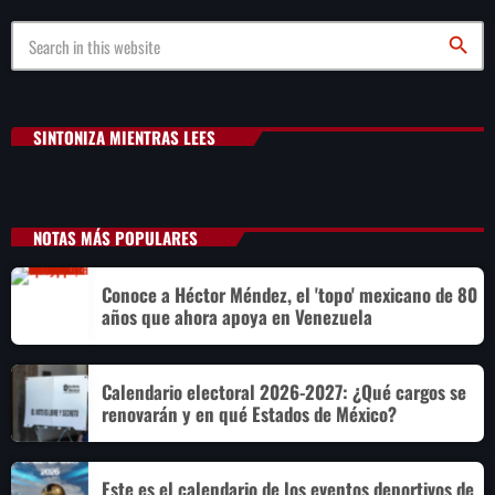
search
SINTONIZA MIENTRAS LEES
NOTAS MÁS POPULARES
Conoce a Héctor Méndez, el 'topo' mexicano de 80
años que ahora apoya en Venezuela
Calendario electoral 2026-2027: ¿Qué cargos se
renovarán y en qué Estados de México?
Este es el calendario de los eventos deportivos de