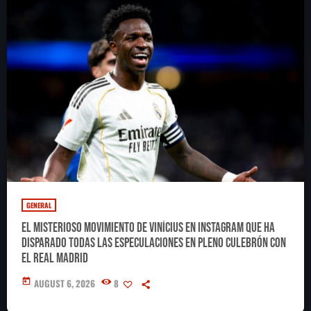
GENERAL
El misterioso movimiento de Vinícius en Instagram que ha
disparado todas las especulaciones en pleno culebrón con
el Real Madrid
today
AUGUST 6, 2026
8