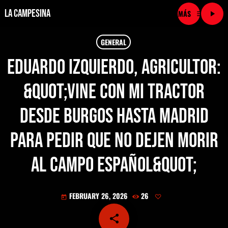
La Campesina
menu
play_arrow
close
GENERAL
Eduardo Izquierdo, agricultor:
play_arrow
LA CAMPESINA CADENA
&quot;Vine con mi tractor
play_arrow
LA CAMPESINA 101.9 FM
desde Burgos hasta Madrid
play_arrow
LA CAMPESINA 96.7 FM
para pedir que no dejen morir
play_arrow
LA CAMPESINA 106.3 FM
al campo español&quot;
play_arrow
LA CAMPESINA 92.5 FM
FEBRUARY 26, 2026
26
today
play_arrow
LA CAMPESINA 107.9 FM
share
email