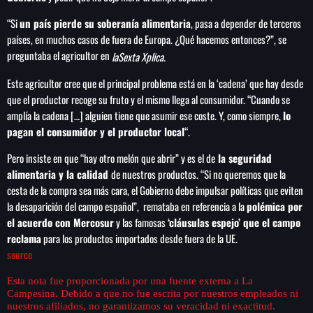
de FIFA
“Si
un país pierde su soberanía alimentaria
, pasa a depender de terceros
países, en muchos casos de fuera de Europa. ¿Qué hacemos entonces?”, se
preguntaba el agricultor en
laSexta Xplica.
Este agricultor cree que el principal problema está en la ‘cadena’ que hay desde
que el productor recoge su fruto y el mismo llega al consumidor. “Cuando se
amplía la cadena […] alguien tiene que asumir ese coste. Y, como siempre,
lo
pagan el consumidor y el productor local
“.
Pero insiste en que “hay otro melón que abrir” y es el de
la seguridad
alimentaria y la calidad
de nuestros productos. “Si no queremos que la
cesta de la compra sea más cara, el Gobierno debe impulsar políticas que eviten
la desaparición del campo español”, remataba en referencia a la
polémica por
el acuerdo con Mercosur
y las famosas
‘cláusulas espejo’ que el campo
reclama
para los productos importados desde fuera de la UE.
source
Esta nota fue proporcionada por una fuente externa a La
Campesina. Debido a que no fue escrita por nuestros empleados ni
nuestros afiliados, no garantizamos su veracidad ni exactitud.