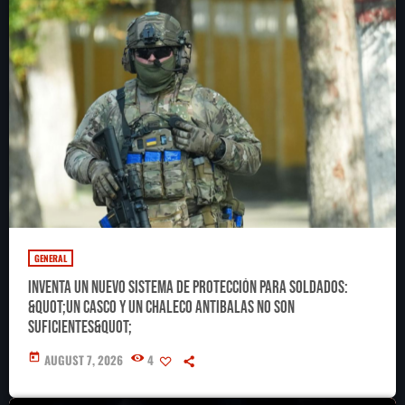
GENERAL
Inventa un nuevo sistema de protección para soldados:
&quot;Un casco y un chaleco antibalas no son
suficientes&quot;
today
AUGUST 7, 2026
4