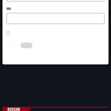
URL
SAVE MY NAME, EMAIL, AND WEBSITE IN THIS BROWSER FOR THE NEXT TIME I
COMMENT.
I AM HUMAN
Tick the switch to enable the submit button.
BUSCAR