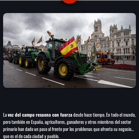
play_arrow
LA CAMPESINA 104.5 FM
play_arrow
LA CAMPESINA GEORGIA
INICIO
NOTAS
PROGRAMACIÓN
keyboard_arrow_down
LOCUCIÓN (TALENTO AL AIRE)
COMUNÍCATE
RANKING
La
voz del campo resuena con fuerza
desde hace tiempo. En todo el mundo,
PUBLICIDAD
pero también en España, agricultores, ganaderos y otros miembros del sector
primario han dado un paso al frente por los problemas que afronta su negocio…
HISTORIA
que es el de cada ciudad y pueblo.