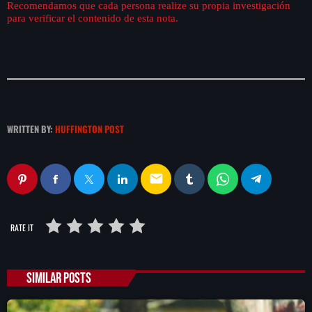
Recomendamos que cada persona realize su propia investigación
para verificar el contenido de esta nota.
WRITTEN BY:
HUFFINGTON POST
email
RATE IT
SIMILAR POSTS