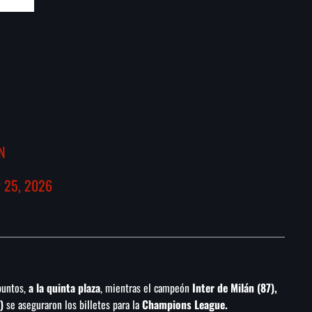
ZN
 25, 2026
puntos,
a la quinta plaza
, mientras el campeón
Inter de Milán (87),
)
se aseguraron los billetes para la
Champions League.