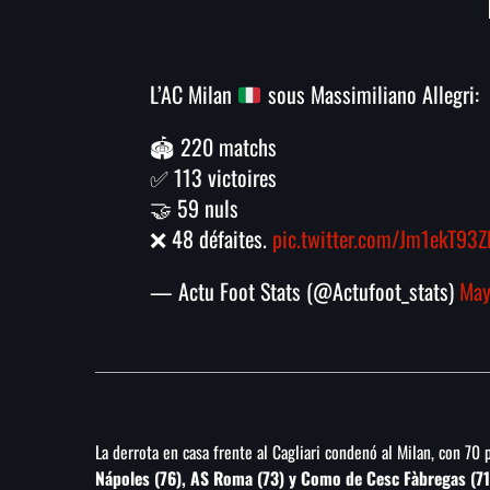
L’AC Milan
sous Massimiliano Allegri:
🏟️ 220 matchs
✅ 113 victoires
🤝 59 nuls
❌ 48 défaites.
pic.twitter.com/Jm1ekT93
— Actu Foot Stats (@Actufoot_stats)
May
La derrota en casa frente al Cagliari condenó al Milan, con 70 
Nápoles (76), AS Roma (73) y Como de Cesc Fàbregas (71