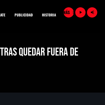
menu
play_arrow
volume_up
ATE
PUBLICIDAD
HISTORIA
close
 tras quedar fuera de
SEARCH
Importaciones de gas frenan soberanía energética de