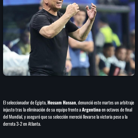
play_arrow
LA CAMPESINA 104.5 FM
play_arrow
LA CAMPESINA GEORGIA
INICIO
NOTAS
PROGRAMACIÓN
keyboard_arrow_down
El seleccionador de Egipto,
Hossam Hassan
, denunció este martes un arbitraje
LOCUCIÓN (TALENTO AL AIRE)
COMUNÍCATE
injusto tras la eliminación de su equipo frente a
Argentina
en octavos de final
RANKING
del Mundial, y aseguró que su selección mereció llevarse la victoria pese a la
PUBLICIDAD
derrota 3-2 en Atlanta.
HISTORIA