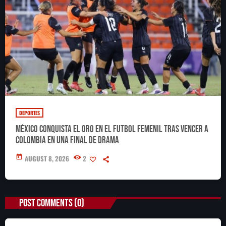
DEPORTES
México conquista el oro en el futbol femenil tras vencer a
Colombia en una final de drama
today
AUGUST 8, 2026
2
POST COMMENTS (0)