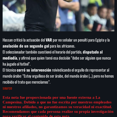
Hassan criticó la actuación del
VAR
por no señalar un penalti para Egipto y la
anulación de un segundo gol
para los africanos.
El seleccionador también cuestionó el horario del partido,
disputado al
mediodía
, y afirmó que quien tomó esa decisión “debe ser alguien que nunca
ha jugado al futbol”.
El técnico
cerró su intervención
reivindicando el orgullo de representar al
mundo árabe: “Estoy orgulloso de ser árabe, del mundo árabe (…) pero no hemos
recibido el trato que merecíamos”.
source
Esta nota fue proporcionada por una fuente externa a La
Campesina. Debido a que no fue escrita por nuestros empleados
ni nuestros afiliados, no garantizamos su veracidad ni exactitud.
Recomendamos que cada persona realize su propia investigación
para verificar el contenido de esta nota.