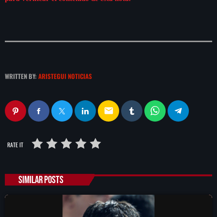
WRITTEN BY:
ARISTEGUI NOTICIAS
email
RATE IT
SIMILAR POSTS