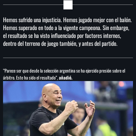
Hemos sufrido una injusticia. Hemos jugado mejor con el balón.
Hemos superado en todo a la vigente campeona. Sin embargo,
SEARCH
el resultado se ha visto influenciado por factores internos,
SEARCH
dentro del terreno de juego también, y antes del partido.
NOTAS
“Parece ser que desde la selección argentina se ha ejercido presión sobre el
Sheinbaum abre la puerta al fracking y
árbitro. Este ha sido el resultado”,
añadió.
matiza promesa de campaña
Irán anuncia que el acuerdo con Omán para
gestionar el estrecho de Ormuz está en su
‘fase final de revisión’
Murió Jorge Messi, padre de Lionel, a los 68
años