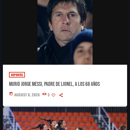
DEPORTES
Murió Jorge Messi, padre de Lionel, a los 68 años
today
AUGUST 8, 2026
3