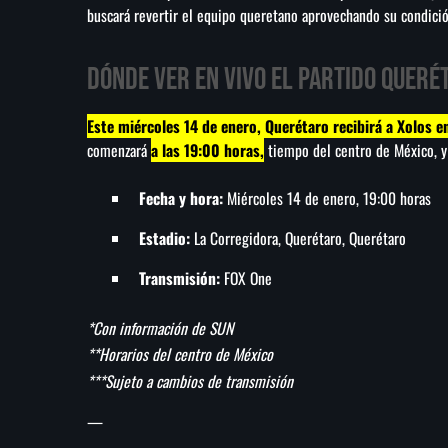
buscará revertir el equipo queretano aprovechando su condició
Dónde ver EN VIVO el partido Querét
Este miércoles 14 de enero, Querétaro recibirá a Xolos e
comenzará
a las 19:00 horas,
tiempo del centro de México, y
Fecha y hora:
Miércoles 14 de enero, 19:00 horas
Estadio:
La Corregidora, Querétaro, Querétaro
Transmisión:
FOX One
*Con información de SUN
**Horarios del centro de México
***Sujeto a cambios de transmisión
—