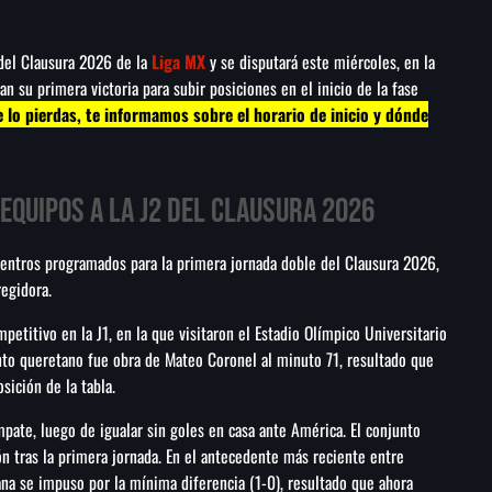
 del Clausura 2026 de la
Liga MX
y se disputará este miércoles, en la
 su primera victoria para subir posiciones en el inicio de la fase
e lo pierdas, te informamos sobre el horario de inicio y dónde
 equipos a la J2 del Clausura 2026
uentros programados para la primera jornada doble del Clausura 2026,
regidora.
etitivo en la J1, en la que visitaron el Estadio Olímpico Universitario
nto queretano fue obra de Mateo Coronel al minuto 71, resultado que
sición de la tabla.
ate, luego de igualar sin goles en casa ante América. El conjunto
ón tras la primera jornada. En el antecedente más reciente entre
ana se impuso por la mínima diferencia (1-0), resultado que ahora