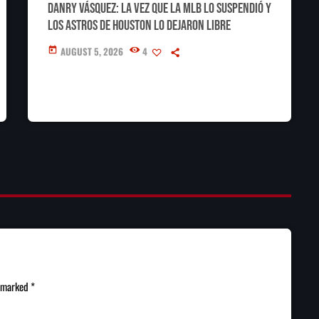
Danry Vásquez: la vez que la MLB lo suspendió y
los Astros de Houston lo dejaron libre
AUGUST 5, 2026
4
today
e marked *