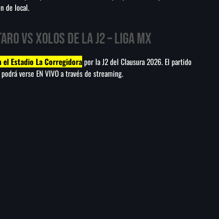
n de local.
aro vs Xolos de la J2 – Liga MX
n el Estadio La Corregidora
por la J2 del Clausura 2026. El partido
 podrá verse EN VIVO a través de streaming.