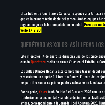
El partido entre Querétaro y Xolos corresponde a la Jornada 2
que es la primera fecha doble del torneo. Ambos equipos buscan
regular, luego de haber empatado en su debut.
Para que no t
verlo EN VIVO.
Querétaro vs Xolos: Así llegan los
Este miércoles 14 de enero se disputará uno de los cinco enc
cuando
Querétaro
reciba en casa a Xolos en el Estadio La Cor
Los Gallos Blancos llegan a este compromiso tras un debut comp
y rescataron un empate 1-1 frente a Pumas. El tanto del conju
les permitió sumar su primer punto y colocarse en la octava po
Por su parte,
Xolos
también inició el Clausura 2026 con un emp
fronterizo suma una unidad y se ubica décimo en la clasificaci
ambos, correspondiente a la Jornada 1 del Apertura 2025, Tiju