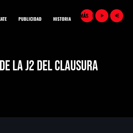
menu
play_arrow
volume_up
ATE
PUBLICIDAD
HISTORIA
close
de la J2 del Clausura
SEARCH
Vinculan a proceso a detenidas por presunto despojo