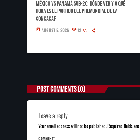
México vs Panamá Sub-20: dónde ver y a qué
hora es el partido del Premundial de la
Concacaf
AUGUST 5, 2026
12
today
POST COMMENTS (0)
Leave a reply
Your email address will not be published. Required fields ar
COMMENT*