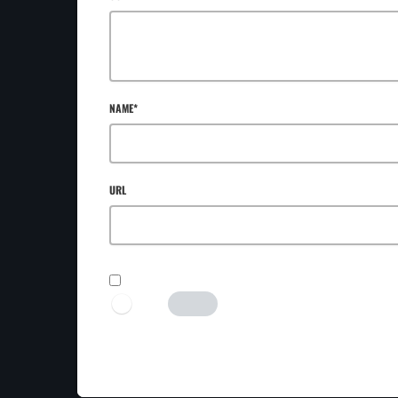
NAME*
URL
SAVE MY NAME, EMAIL, AND WEBSITE IN THIS BROWSER FOR TH
I AM HUMAN
Tick the switch to enable the submit button.