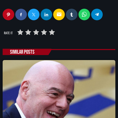
email
RATE IT
SIMILAR POSTS