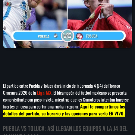
play_arrow
LA CAMPESINA 104.5 FM
play_arrow
LA CAMPESINA GEORGIA
INICIO
NOTAS
El partido entre Puebla y Toluca dará inicio de la Jornada 4 (J4) del Torneo
PROGRAMACIÓN
keyboard_arrow_down
Clausura 2026 de la
Liga MX
. El bicampeón del futbol mexicano se presenta
como visitante con paso invicto, mientras que los Camoteros intentan hacerse
LOCUCIÓN (TALENTO AL AIRE)
COMUNÍCATE
fuertes en casa para cortar una racha irregular.
Aquí te compartimos los
RANKING
detalles del partido, su horario y las opciones para verlo EN VIVO.
PUBLICIDAD
Puebla vs Toluca: Así llegan los equipos a la J4 del
HISTORIA