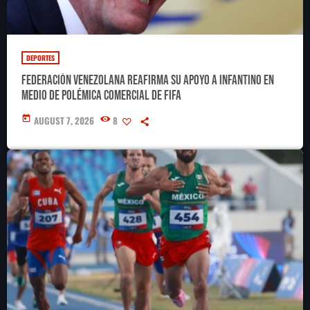
DEPORTES
Federación Venezolana reafirma su apoyo a Infantino en
medio de polémica comercial de FIFA
today
AUGUST 7, 2026
8