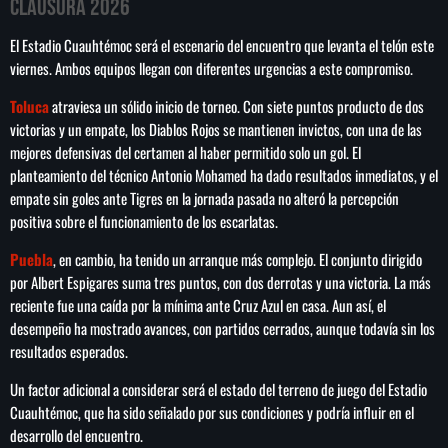
Clausura 2026
El Estadio Cuauhtémoc será el escenario del encuentro que levanta el telón este
viernes. Ambos equipos llegan con diferentes urgencias a este compromiso.
SEARCH
Toluca
atraviesa un sólido inicio de torneo. Con siete puntos producto de dos
victorias y un empate, los Diablos Rojos se mantienen invictos, con una de las
SEARCH
mejores defensivas del certamen al haber permitido solo un gol. El
planteamiento del técnico Antonio Mohamed ha dado resultados inmediatos, y el
NOTAS
empate sin goles ante Tigres en la jornada pasada no alteró la percepción
positiva sobre el funcionamiento de los escarlatas.
Importaciones de gas frenan soberanía
Puebla
, en cambio, ha tenido un arranque más complejo. El conjunto dirigido
energética de México: Comité científico
por Albert Espigares suma tres puntos, con dos derrotas y una victoria. La más
reciente fue una caída por la mínima ante Cruz Azul en casa. Aun así, el
desempeño ha mostrado avances, con partidos cerrados, aunque todavía sin los
Milei celebra ‘visita histórica’ del papa León
resultados esperados.
XIV en noviembre
Un factor adicional a considerar será el estado del terreno de juego del Estadio
Federación Venezolana reafirma su apoyo a
Cuauhtémoc, que ha sido señalado por sus condiciones y podría influir en el
Infantino en medio de polémica comercial
desarrollo del encuentro.