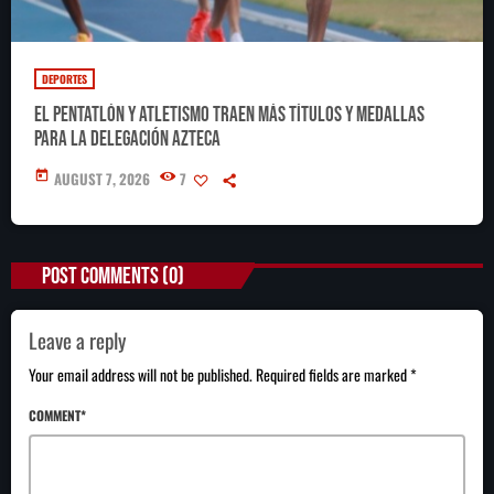
DEPORTES
El pentatlón y atletismo traen más títulos y medallas
para la delegación azteca
today
AUGUST 7, 2026
7
POST COMMENTS (0)
Leave a reply
Your email address will not be published. Required fields are marked *
COMMENT*