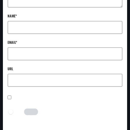
NAME*
EMAIL*
URL
SAVE MY NAME, EMAIL, AND WEBSITE IN THIS BROWSER FOR THE NEXT TIME I
COMMENT.
I AM HUMAN
Tick the switch to enable the submit button.