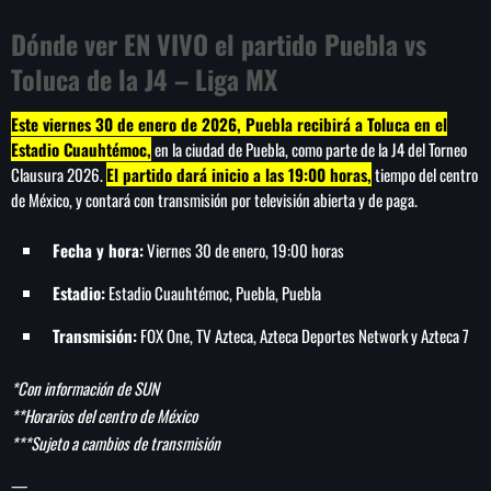
de FIFA
Dónde ver EN VIVO el partido Puebla vs
Toluca de la J4 – Liga MX
Este viernes 30 de enero de 2026, Puebla recibirá a Toluca en el
Estadio Cuauhtémoc,
en la ciudad de Puebla, como parte de la J4 del Torneo
Clausura 2026.
El partido dará inicio a las 19:00 horas,
tiempo del centro
de México, y contará con transmisión por televisión abierta y de paga.
Fecha y hora:
Viernes 30 de enero, 19:00 horas
Estadio:
Estadio Cuauhtémoc, Puebla, Puebla
Transmisión:
FOX One, TV Azteca, Azteca Deportes Network y Azteca 7
*Con información de SUN
**Horarios del centro de México
***Sujeto a cambios de transmisión
—