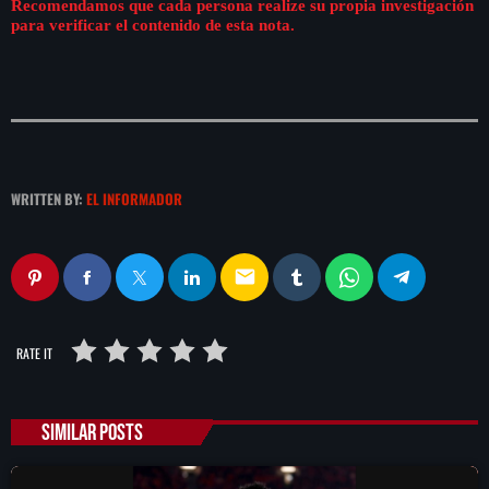
Recomendamos que cada persona realize su propia investigación
para verificar el contenido de esta nota.
WRITTEN BY:
EL INFORMADOR
email
RATE IT
SIMILAR POSTS