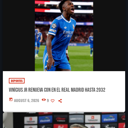
DEPORTES
Vinícius Jr renueva con en el Real Madrid hasta 2032
today
AUGUST 6, 2026
9