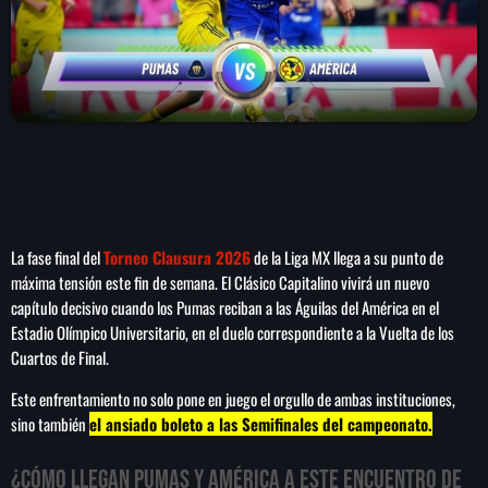
play_arrow
LA CAMPESINA 104.5 FM
play_arrow
LA CAMPESINA GEORGIA
INICIO
La fase final del
Torneo Clausura 2026
de la Liga MX llega a su punto de
NOTAS
máxima tensión este fin de semana. El Clásico Capitalino vivirá un nuevo
capítulo decisivo cuando los Pumas reciban a las Águilas del América en el
PROGRAMACIÓN
keyboard_arrow_down
Estadio Olímpico Universitario, en el duelo correspondiente a la Vuelta de los
Cuartos de Final.
LOCUCIÓN (TALENTO AL AIRE)
COMUNÍCATE
Este enfrentamiento no solo pone en juego el orgullo de ambas instituciones,
RANKING
PUBLICIDAD
sino también
el ansiado boleto a las Semifinales del campeonato.
HISTORIA
¿Cómo llegan Pumas y América a este encuentro de