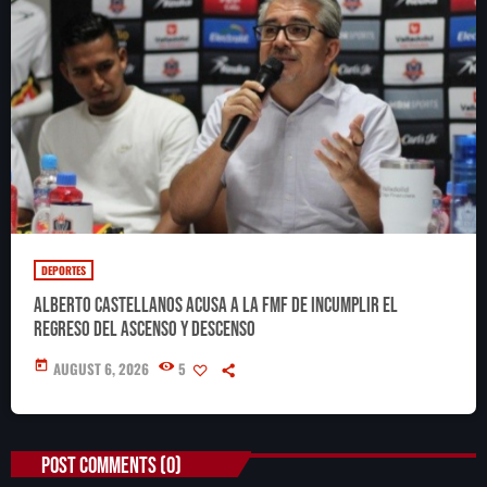
DEPORTES
Alberto Castellanos acusa a la FMF de incumplir el
regreso del ascenso y descenso
today
AUGUST 6, 2026
5
POST COMMENTS (0)