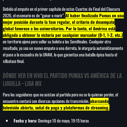
Debido al empate en el primer capítulo de estos Cuartos de Final del Clausura
2026, el escenario es de “ganar o morir”.
Al haber finalizado Pumas en una
mejor posición durante la fase regular, el criterio de desempate
global favorece a los universitarios. Por lo tanto, el América está
obligado a obtener la victoria por cualquier marcador (0-1, 1-2, etc.)
en territorio ajeno para sellar su boleto a las Semifinales. Cualquier otro
resultado, ya sea un nuevo empate o una derrota, le otorgaría automáticamente
el pase a la escuadra de la UNAM, lo que garantiza una batalla épica hasta el
silbatazo final.
Dónde ver EN VIVO el partido Pumas vs América de la
Liguilla – Liga MX
Para los seguidores que no asistan al partido pero no se lo quieran perder, el
encuentro contará con diversas opciones de transmisión,
abarcando
televisión abierta, señal de paga y plataformas de streaming.
Fecha y hora:
Domingo 10 de mayo, 19:15 horas