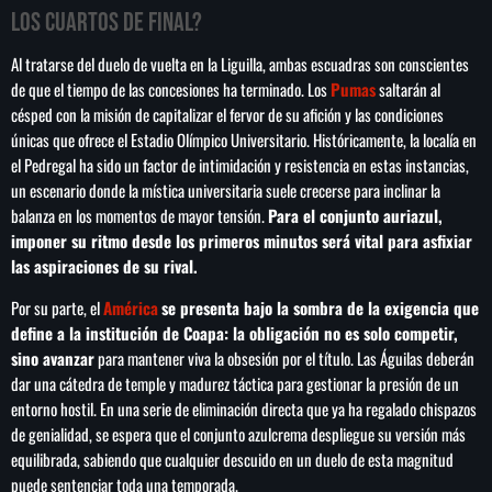
los Cuartos de Final?
Al tratarse del duelo de vuelta en la Liguilla, ambas escuadras son conscientes
de que el tiempo de las concesiones ha terminado. Los
Pumas
saltarán al
SEARCH
césped con la misión de capitalizar el fervor de su afición y las condiciones
únicas que ofrece el Estadio Olímpico Universitario. Históricamente, la localía en
SEARCH
el Pedregal ha sido un factor de intimidación y resistencia en estas instancias,
un escenario donde la mística universitaria suele crecerse para inclinar la
NOTAS
balanza en los momentos de mayor tensión.
Para el conjunto auriazul,
imponer su ritmo desde los primeros minutos será vital para asfixiar
las aspiraciones de su rival.
Cae primer detenido por robo a casa de
Karely Ruiz
Por su parte, el
América
se presenta bajo la sombra de la exigencia que
define a la institución de Coapa: la obligación no es solo competir,
sino avanzar
para mantener viva la obsesión por el título. Las Águilas deberán
Senado allana el nombramiento de Todd
dar una cátedra de temple y madurez táctica para gestionar la presión de un
Blanche como fiscal general de EE.UU.
entorno hostil. En una serie de eliminación directa que ya ha regalado chispazos
de genialidad, se espera que el conjunto azulcrema despliegue su versión más
equilibrada, sabiendo que cualquier descuido en un duelo de esta magnitud
Vinícius Jr renueva con en el Real Madrid
puede sentenciar toda una temporada.
hasta 2032