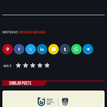
WRITTEN BY:
ARISTEGUI NOTICIAS
email
RATE IT
SIMILAR POSTS