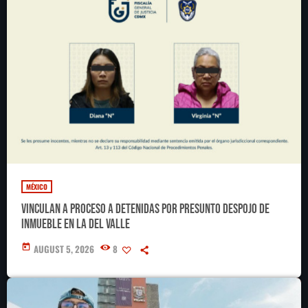
MÉXICO
Vinculan a proceso a detenidas por presunto despojo de
inmueble en la Del Valle
today
AUGUST 5, 2026
8