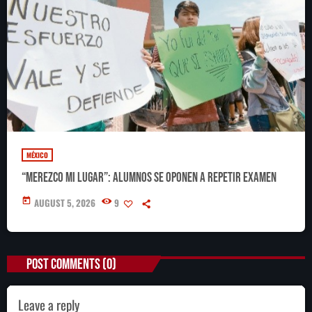
MÉXICO
“Merezco mi lugar”: alumnos se oponen a repetir examen
today
AUGUST 5, 2026
9
POST COMMENTS (0)
Leave a reply