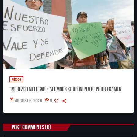
MÉXICO
“Merezco mi lugar”: alumnos se oponen a repetir examen
today
AUGUST 5, 2026
9
POST COMMENTS (0)