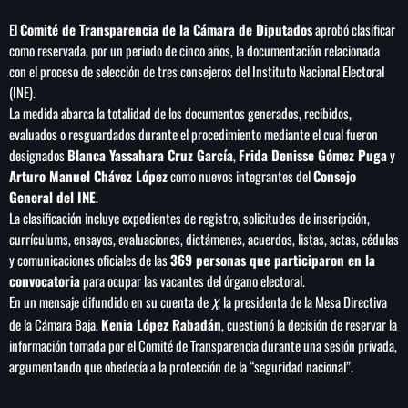
play_arrow
LA CAMPESINA 104.5 FM
El
Comité de Transparencia de la Cámara de Diputados
aprobó clasificar
como reservada, por un periodo de cinco años, la documentación relacionada
con el proceso de selección de tres consejeros del Instituto Nacional Electoral
play_arrow
LA CAMPESINA GEORGIA
(INE).
La medida abarca la totalidad de los documentos generados, recibidos,
evaluados o resguardados durante el procedimiento mediante el cual fueron
designados
Blanca Yassahara Cruz García
,
Frida Denisse Gómez Puga
y
INICIO
Arturo Manuel Chávez López
como nuevos integrantes del
Consejo
General del INE
.
La clasificación incluye expedientes de registro, solicitudes de inscripción,
NOTAS
currículums, ensayos, evaluaciones, dictámenes, acuerdos, listas, actas, cédulas
y comunicaciones oficiales de las
369 personas que participaron en la
PROGRAMACIÓN
keyboard_arrow_down
convocatoria
para ocupar las vacantes del órgano electoral.
En un mensaje difundido en su cuenta de
, la presidenta de la Mesa Directiva
LOCUCIÓN (TALENTO AL AIRE)
X
COMUNÍCATE
de la Cámara Baja,
Kenia López Rabadán
, cuestionó la decisión de reservar la
RANKING
información tomada por el Comité de Transparencia durante una sesión privada,
PUBLICIDAD
argumentando que obedecía a la protección de la “seguridad nacional”.
HISTORIA