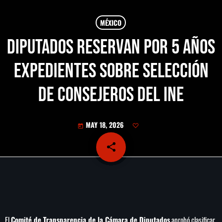
MÉXICO
Diputados reservan por 5 años
expedientes sobre selección
de consejeros del INE
MAY 18, 2026
today
share
email
El
Comité de Transparencia de la Cámara de Diputados
aprobó clasificar