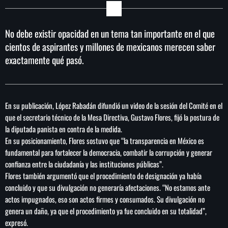
No debe existir opacidad en un tema tan importante en el que
cientos de aspirantes y millones de mexicanos merecen saber
SEARCH
exactamente qué pasó.
SEARCH
NOTAS
En su publicación, López Rabadán difundió un video de la sesión del Comité en el
que el secretario técnico de la Mesa Directiva, Gustavo Flores, fijó la postura de
Vinculan a proceso a detenidas por presunto
la diputada panista en contra de la medida.
despojo de inmueble en la Del Valle
En su posicionamiento, Flores sostuvo que “la transparencia en México es
fundamental para fortalecer la democracia, combatir la corrupción y generar
confianza entre la ciudadanía y las instituciones públicas”.
Liderazgo de la ONU: América Latina expone
Flores también argumentó que el procedimiento de designación ya había
planes de reforma
concluido y que su divulgación no generaría afectaciones. “No estamos ante
actos impugnados, eso son actos firmes y consumados. Su divulgación no
México vs Panamá Sub-20: dónde ver y a
genera un daño, ya que el procedimiento ya fue concluido en su totalidad”,
qué hora es el partido del Premundial de la
expresó.