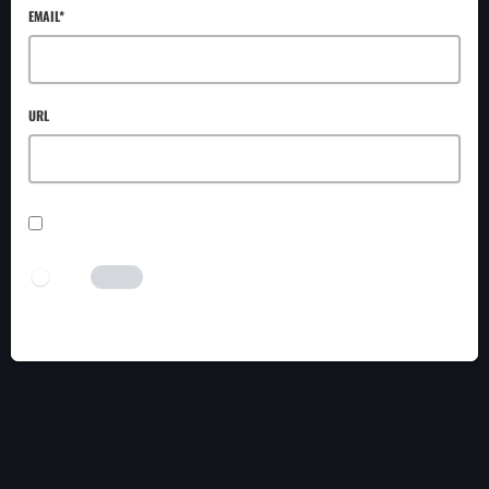
EMAIL*
URL
SAVE MY NAME, EMAIL, AND WEBSITE IN THIS BROWSER FOR THE NEXT TIME I
COMMENT.
I AM HUMAN
Tick the switch to enable the submit button.