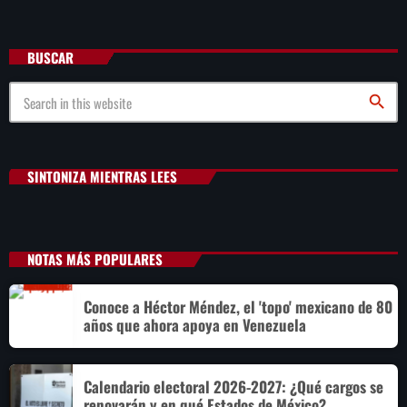
BUSCAR
search
SINTONIZA MIENTRAS LEES
NOTAS MÁS POPULARES
Conoce a Héctor Méndez, el 'topo' mexicano de 80
años que ahora apoya en Venezuela
Calendario electoral 2026-2027: ¿Qué cargos se
renovarán y en qué Estados de México?