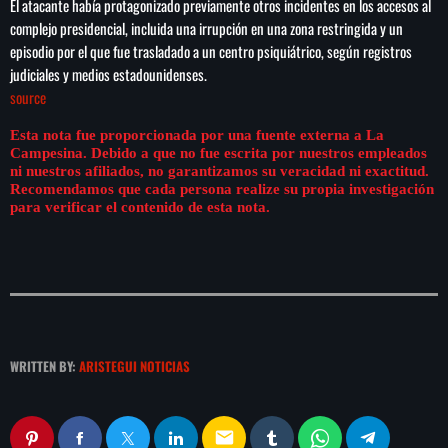
El atacante había protagonizado previamente otros incidentes en los accesos al
play_arrow
LA CAMPESINA 104.5 FM
complejo presidencial, incluida una irrupción en una zona restringida y un
episodio por el que fue trasladado a un centro psiquiátrico, según registros
judiciales y medios estadounidenses.
play_arrow
LA CAMPESINA GEORGIA
source
Esta nota fue proporcionada por una fuente externa a La
Campesina. Debido a que no fue escrita por nuestros empleados
ni nuestros afiliados, no garantizamos su veracidad ni exactitud.
Recomendamos que cada persona realize su propia investigación
INICIO
para verificar el contenido de esta nota.
NOTAS
PROGRAMACIÓN
keyboard_arrow_down
LOCUCIÓN (TALENTO AL AIRE)
COMUNÍCATE
WRITTEN BY:
ARISTEGUI NOTICIAS
RANKING
PUBLICIDAD
HISTORIA
email