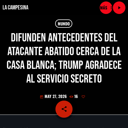
La Campesina
menu
play_arrow
close
MUNDO
Difunden antecedentes del
play_arrow
LA CAMPESINA CADENA
atacante abatido cerca de la
play_arrow
LA CAMPESINA 101.9 FM
Casa Blanca; Trump agradece
play_arrow
LA CAMPESINA 96.7 FM
al Servicio Secreto
play_arrow
LA CAMPESINA 106.3 FM
MAY 27, 2026
16
today
play_arrow
LA CAMPESINA 92.5 FM
share
email
play_arrow
LA CAMPESINA 107.9 FM