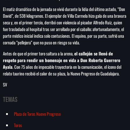
El matiz dramático de la jornada se vivió durante la lidia del último astado, “Don
David”, de 538 kilogramos. El ejemplar de Villa Carmela hizo gala de una bravura
seca y, en el primer tercio, derribó con violencia al picador Alfredo Ruiz, quien
fue trasladado al hospital tras ser arrollado por el caballo; afortunadamente, el
parte médico inicial indica solo contusiones. El equino, por su parte, sufrió una
cornada “pellejera” que no puso en riesgo su vida.
Antes de que el primer toro saltara a la arena,
el callejón se llenó de
respeto para rendir un homenaje en vida a Don Roberto Guerrero
Ayala
. Con 75 años de impecable trayectoria en la comunicación, el ícono del
relato taurino recibió el calor de su plaza, la Nuevo Progreso de Guadalajara.
SV
Temas
Plaza de Toros Nuevo Progreso
Toros