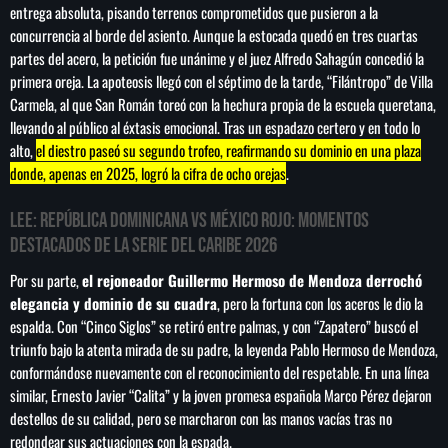
entrega absoluta, pisando terrenos comprometidos que pusieron a la
concurrencia al borde del asiento. Aunque la estocada quedó en tres cuartas
partes del acero, la petición fue unánime y el juez Alfredo Sahagún concedió la
primera oreja. La apoteosis llegó con el séptimo de la tarde, “Filántropo” de Villa
SEARCH
Carmela, al que San Román toreó con la hechura propia de la escuela queretana,
llevando al público al éxtasis emocional. Tras un espadazo certero y en todo lo
SEARCH
alto,
el diestro paseó su segundo trofeo, reafirmando su dominio en una plaza
donde, apenas en 2025, logró la cifra de ocho orejas
.
NOTAS
LEE:
República Dominicana vs México Rojo: Momentos
destacados de la Serie del Caribe 2026
Sheinbaum abre la puerta al fracking y
matiza promesa de campaña
Por su parte,
el rejoneador Guillermo Hermoso de Mendoza derrochó
elegancia y dominio de su cuadra
, pero la fortuna con los aceros le dio la
Irán anuncia que el acuerdo con Omán para
espalda. Con “Cinco Siglos” se retiró entre palmas, y con “Zapatero” buscó el
gestionar el estrecho de Ormuz está en su
triunfo bajo la atenta mirada de su padre, la leyenda Pablo Hermoso de Mendoza,
‘fase final de revisión’
conformándose nuevamente con el reconocimiento del respetable. En una línea
similar, Ernesto Javier “Calita” y la joven promesa española Marco Pérez dejaron
destellos de su calidad, pero se marcharon con las manos vacías tras no
Murió Jorge Messi, padre de Lionel, a los 68
redondear sus actuaciones con la espada.
años