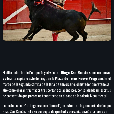
play_arrow
LA CAMPESINA 104.5 FM
play_arrow
LA CAMPESINA GEORGIA
INICIO
NOTAS
El idilio entre la afición tapatía y el valor de
Diego San Román
sumó un nuevo
PROGRAMACIÓN
keyboard_arrow_down
y vibrante capítulo este domingo en la
Plaza de Toros Nuevo Progreso
. En el
marco de la segunda corrida de la feria de aniversario, el matador queretano se
LOCUCIÓN (TALENTO AL AIRE)
COMUNÍCATE
alzó como el gran triunfador tras cortar dos apéndices, consolidando un estatus
RANKING
de consentido que parece no tener techo en el coso de la colonia Monumental.
PUBLICIDAD
La tarde comenzó a fraguarse con “Juncal”, un astado de la ganadería de Campo
HISTORIA
Real. San Román, fiel a su concepto de quietud y cercanía, cuajó una faena de