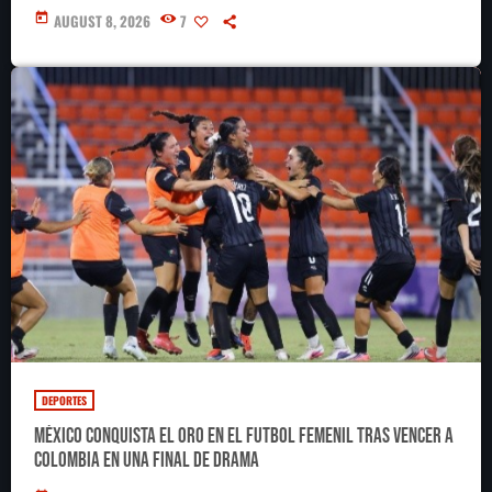
today
AUGUST 8, 2026
7
DEPORTES
México conquista el oro en el futbol femenil tras vencer a
Colombia en una final de drama