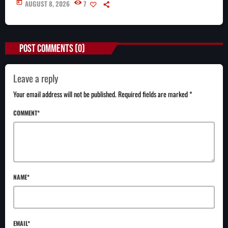
today
AUGUST 8, 2026
7
POST COMMENTS (0)
Leave a reply
Your email address will not be published. Required fields are marked *
COMMENT*
NAME*
EMAIL*