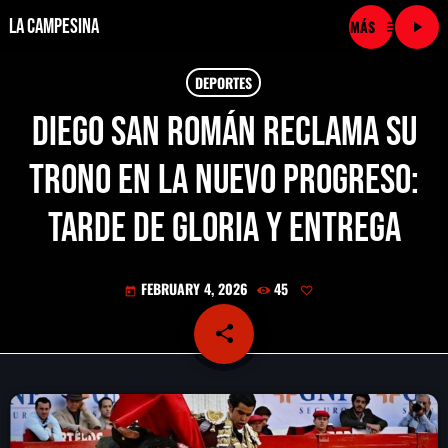
La Campesina
menu
play_arrow
close
DEPORTES
Diego San Román reclama su
play_arrow
LA CAMPESINA CADENA
trono en la Nuevo Progreso:
play_arrow
LA CAMPESINA 101.9 FM
Tarde de gloria y entrega
play_arrow
LA CAMPESINA 96.7 FM
FEBRUARY 4, 2026
45
today
play_arrow
LA CAMPESINA 106.3 FM
share
email
play_arrow
LA CAMPESINA 92.5 FM
play_arrow
LA CAMPESINA 107.9 FM