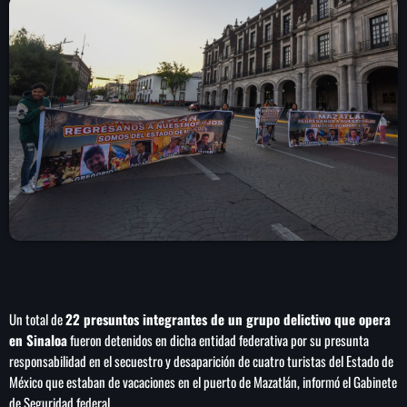
play_arrow
LA CAMPESINA 104.5 FM
play_arrow
LA CAMPESINA GEORGIA
INICIO
NOTAS
PROGRAMACIÓN
keyboard_arrow_down
LOCUCIÓN (TALENTO AL AIRE)
COMUNÍCATE
Un total de
22 presuntos integrantes de un grupo delictivo que opera
RANKING
en Sinaloa
fueron detenidos en dicha entidad federativa por su presunta
PUBLICIDAD
responsabilidad en el secuestro y desaparición de cuatro turistas del Estado de
México que estaban de vacaciones en el puerto de Mazatlán, informó el Gabinete
HISTORIA
de Seguridad federal.