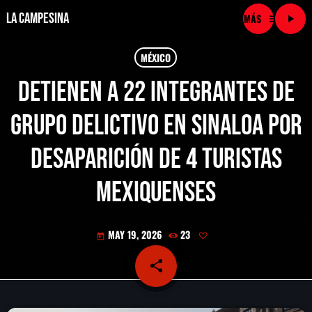
La Campesina
menu
play_arrow
close
MÉXICO
Detienen a 22 integrantes de
play_arrow
LA CAMPESINA CADENA
grupo delictivo en Sinaloa por
play_arrow
LA CAMPESINA 101.9 FM
desaparición de 4 turistas
play_arrow
LA CAMPESINA 96.7 FM
mexiquenses
play_arrow
LA CAMPESINA 106.3 FM
MAY 19, 2026
23
today
play_arrow
LA CAMPESINA 92.5 FM
share
email
play_arrow
LA CAMPESINA 107.9 FM