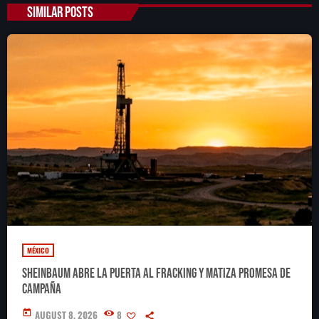
SIMILAR POSTS
MÉXICO
Sheinbaum abre la puerta al fracking y matiza promesa de
campaña
today
AUGUST 8, 2026
8