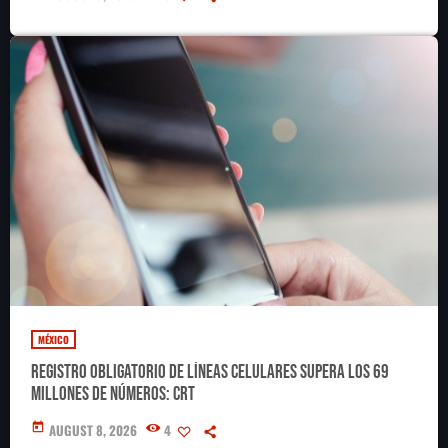
MÉXICO
Registro obligatorio de líneas celulares supera los 69
millones de números: CRT
today
AUGUST 8, 2026
4