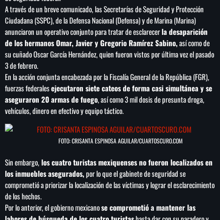
A través de un breve comunicado, las Secretarías de Seguridad y Protección
Ciudadana (SSPC), de la Defensa Nacional (Defensa) y de Marina (Marina)
anunciaron un operativo conjunto para tratar de esclarecer
la desaparición
de los hermanos Omar, Javier y Gregorio Ramírez Sabino,
así como de
SEARCH
su cuñado Oscar García Hernández, quien fueron vistos por última vez el pasado
3 de febrero.
SEARCH
En la acción conjunta encabezada por la Fiscalía General de la República (FGR),
fuerzas federales
ejecutaron siete cateos de forma casi simultánea y se
NOTAS
aseguraron 20 armas de fuego
, así como 3 mil dosis de presunta droga,
vehículos, dinero en efectivo y equipo táctico.
Sheinbaum abre la puerta al fracking y
matiza promesa de campaña
FOTO: CRISANTA ESPINOSA AGUILAR/CUARTOSCURO.COM
Irán anuncia que el acuerdo con Omán para
Sin embargo,
los cuatro turistas mexiquenses no fueron localizados en
gestionar el estrecho de Ormuz está en su
los inmuebles asegurados,
por lo que el gabinete de seguridad se
‘fase final de revisión’
comprometió a priorizar la localización de las víctimas y lograr el esclarecimiento
de los hechos.
Por lo anterior, el gobierno mexicano
se comprometió a mantener las
Murió Jorge Messi, padre de Lionel, a los 68
años
labores de búsqueda de los cuatro turistas
hasta dar con su paradero y