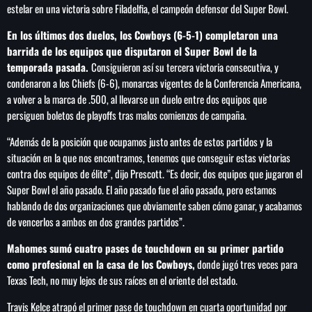
estelar en una victoria sobre Filadelfia, el campeón defensor del Super Bowl.
En los últimos dos duelos, los Cowboys (6-5-1) completaron una
barrida de los equipos que disputaron el Super Bowl de la
temporada pasada.
Consiguieron así su tercera victoria consecutiva, y
SEARCH
condenaron a los Chiefs (6-6), monarcas vigentes de la Conferencia Americana,
SEARCH
a volver a la marca de .500, al llevarse un duelo entre dos equipos que
persiguen boletos de playoffs tras malos comienzos de campaña.
NOTAS
“Además de la posición que ocupamos justo antes de estos partidos y la
situación en la que nos encontramos, tenemos que conseguir estas victorias
Sheinbaum abre la puerta al fracking y
contra dos equipos de élite”, dijo Prescott. “Es decir, dos equipos que jugaron el
matiza promesa de campaña
Super Bowl el año pasado. El año pasado fue el año pasado, pero estamos
hablando de dos organizaciones que obviamente saben cómo ganar, y acabamos
de vencerlos a ambos en dos grandes partidos”.
Irán anuncia que el acuerdo con Omán para
gestionar el estrecho de Ormuz está en su
Mahomes sumó cuatro pases de touchdown en su primer partido
‘fase final de revisión’
como profesional en la casa de los Cowboys,
donde jugó tres veces para
Texas Tech, no muy lejos de sus raíces en el oriente del estado.
Murió Jorge Messi, padre de Lionel, a los 68
Travis Kelce atrapó el primer pase de touchdown en cuarta oportunidad por
años