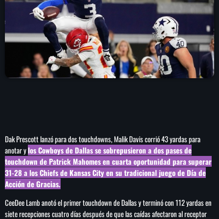
play_arrow
LA CAMPESINA 104.5 FM
play_arrow
LA CAMPESINA GEORGIA
INICIO
NOTAS
Dak Prescott lanzó para dos touchdowns, Malik Davis corrió 43 yardas para
PROGRAMACIÓN
keyboard_arrow_down
anotar y
los
Cowboys
de Dallas se sobrepusieron a dos pases de
touchdown
de
Patrick
Mahomes
en cuarta oportunidad para superar
LOCUCIÓN (TALENTO AL AIRE)
COMUNÍCATE
31-28 a los
Chiefs
de Kansas
City
en su tradicional juego de Día de
RANKING
Acción de Gracias.
PUBLICIDAD
CeeDee Lamb anotó el primer touchdown de Dallas y terminó con 112 yardas en
HISTORIA
siete recepciones cuatro días después de que las caídas afectaron al receptor