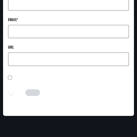
EMAIL*
URL
SAVE MY NAME, EMAIL, AND WEBSITE IN THIS BROWSER FOR THE NEXT TIME I
COMMENT.
I AM HUMAN
Tick the switch to enable the submit button.