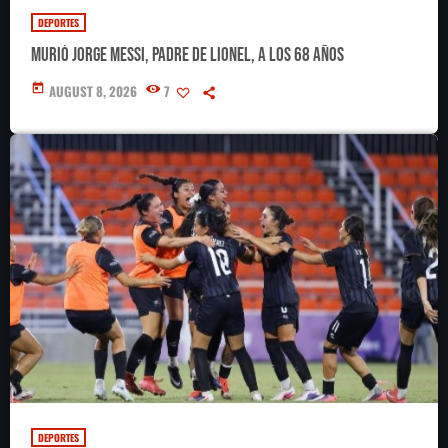
DEPORTES
Murió Jorge Messi, padre de Lionel, a los 68 años
today
AUGUST 8, 2026
7
DEPORTES