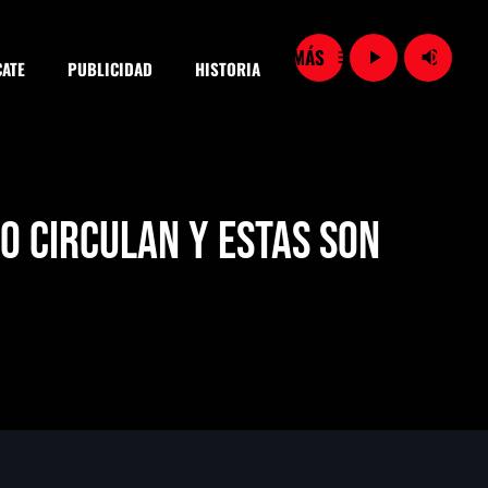
menu
play_arrow
volume_up
ATE
PUBLICIDAD
HISTORIA
close
o circulan y estas son
SEARCH