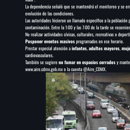
La dependencia señaló que se mantendrá el monitoreo y se e
evolución de las condiciones.
Las autoridades hicieron un llamado específico a la población 
contaminación. Entre la 1:00 y las 7:00 de la tarde se recomie
No realizar actividades cívicas, culturales, recreativas o deport
Posponer eventos masivos
programados en ese horario.
Prestar especial atención a
infantes
,
adultos mayores
,
muje
cardiovasculares.
También se sugiere
no fumar en espacios cerrados
y manten
www.aire.cdmx.gob.mx o la cuenta @Aire_CDMX.