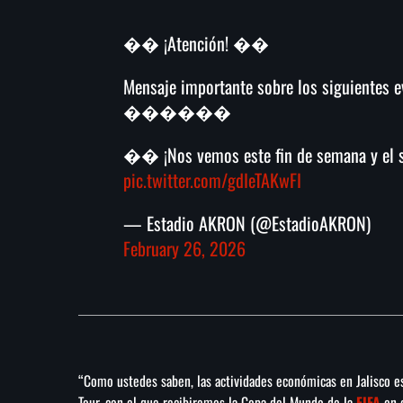
�� ¡Atención! ��
Mensaje importante sobre los siguientes e
��️����
�� ¡Nos vemos este fin de semana y el si
pic.twitter.com/gdIeTAKwFI
— Estadio AKRON (@EstadioAKRON)
February 26, 2026
“Como ustedes saben, las actividades económicas en Jalisco e
Tour, con el que recibiremos la Copa del Mundo de la
FIFA
en e