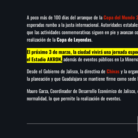
A poco más de 100 días del arranque de la
Copa del Mundo 
esperadas rumbo a la justa internacional. Autoridades estatal
que las actividades conmemorativas siguen en pie y avanzan co
realización de la
Copa de Leyendas
.
El próximo 3 de marzo, la ciudad vivirá una jornada espec
el Estadio AKRON,
además de eventos públicos en La Minerva y
Desde el Gobierno de Jalisco, la directiva de
Chivas
y la organ
la planeación y que Guadalajara se mantiene firme como sede l
Mauro Garza, Coordinador de Desarrollo Económico de Jalisco, 
normalidad, lo que permite la realización de eventos.