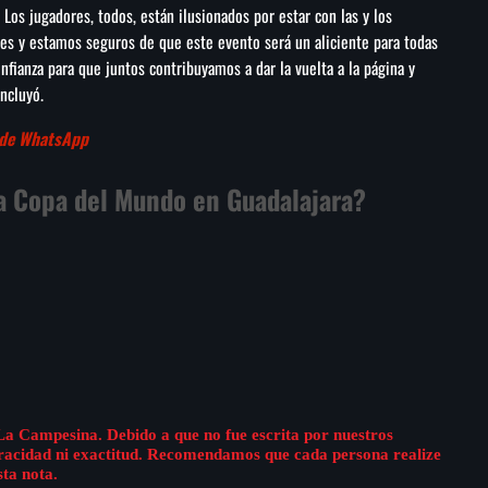
Los jugadores, todos, están ilusionados por estar con las y los
des y estamos seguros de que este evento será un aliciente para todas
nfianza para que juntos contribuyamos a dar la vuelta a la página y
ncluyó.
 de WhatsApp
a Copa del Mundo en Guadalajara?
La Campesina. Debido a que no fue escrita por nuestros
eracidad ni exactitud. Recomendamos que cada persona realize
sta nota.