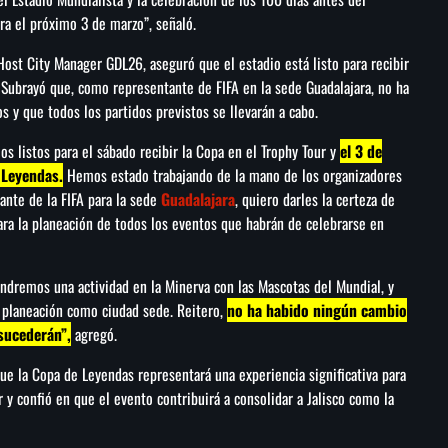
ra el próximo 3 de marzo”, señaló.
Host City Manager GDL26, aseguró que el estadio está listo para recibir
. Subrayó que, como representante de FIFA en la sede Guadalajara, no ha
 y que todos los partidos previstos se llevarán a cabo.
s listos para el sábado recibir la Copa en el Trophy Tour y
el 3 de
 Leyendas.
Hemos estado trabajando de la mano de los organizadores
nte de la FIFA para la sede
Guadalajara
, quiero darles la certeza de
 la planeación de todos los eventos que habrán de celebrarse en
tendremos una actividad en la Minerva con las Mascotas del Mundial, y
a planeación como ciudad sede. Reitero,
no ha habido ningún cambio
sucederán”,
agregó.
 que la Copa de Leyendas representará una experiencia significativa para
r y confió en que el evento contribuirá a consolidar a Jalisco como la