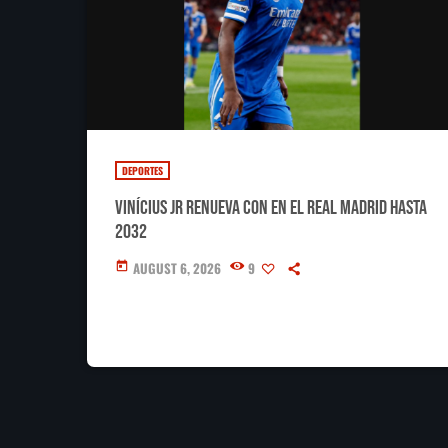
DEPORTES
Vinícius Jr renueva con en el Real Madrid hasta
2032
AUGUST 6, 2026
9
today