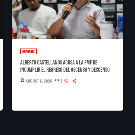
DEPORTES
Alberto Castellanos acusa a la FMF de
incumplir el regreso del ascenso y descenso
AUGUST 6, 2026
5
today