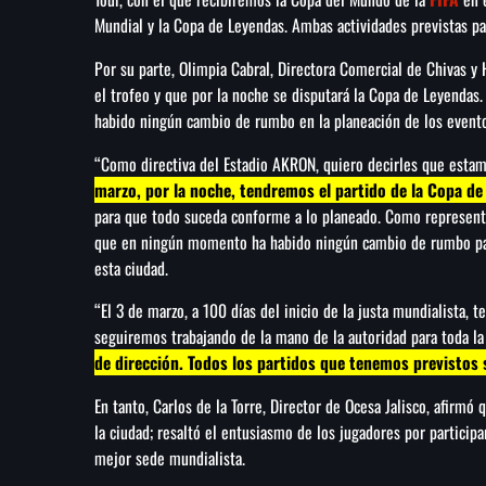
Mundial y la Copa de Leyendas. Ambas actividades previstas pa
Por su parte, Olimpia Cabral, Directora Comercial de Chivas y 
el trofeo y que por la noche se disputará la Copa de Leyendas
habido ningún cambio de rumbo en la planeación de los eventos
“Como directiva del Estadio AKRON, quiero decirles que estamo
marzo, por la noche, tendremos el partido de la Copa de
para que todo suceda conforme a lo planeado. Como representa
que en ningún momento ha habido ningún cambio de rumbo para
esta ciudad.
“El 3 de marzo, a 100 días del inicio de la justa mundialista, 
seguiremos trabajando de la mano de la autoridad para toda l
de dirección. Todos los partidos que tenemos previstos 
En tanto, Carlos de la Torre, Director de Ocesa Jalisco, afirmó
la ciudad; resaltó el entusiasmo de los jugadores por participa
mejor sede mundialista.