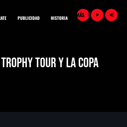
menu
play_arrow
volume_up
ATE
PUBLICIDAD
HISTORIA
close
 Trophy Tour y la Copa
SEARCH