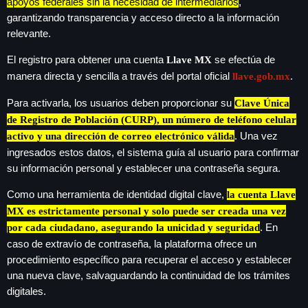
apoyos federales sin la necesidad de intermediarios
,
garantizando transparencia y acceso directo a la información
relevante.
El registro para obtener una cuenta
se efectúa de
Llave MX
SEARCH
manera directa y sencilla a través del portal oficial
.
llave.gob.mx
SEARCH
Para activarla, los usuarios deben proporcionar su
Clave Única
de Registro de Población (CURP), un número de teléfono celular
NOTAS
. Una vez
activo y una dirección de correo electrónico válida
ingresados estos datos, el sistema guía al usuario para confirmar
Cae primer detenido por robo a casa
su información personal y establecer una contraseña segura.
de Karely Ruiz
Como una herramienta de identidad digital clave,
la cuenta Llave
MX es estrictamente personal y solo puede ser creada una vez
Senado allana el nombramiento de
. En
por cada ciudadano, asegurando la unicidad y seguridad
Todd Blanche como fiscal general de
caso de extravío de contraseña, la plataforma ofrece un
EE.UU.
procedimiento específico para recuperar el acceso y establecer
una nueva clave, salvaguardando la continuidad de los trámites
Vinícius Jr renueva con en el Real
digitales.
Madrid hasta 2032