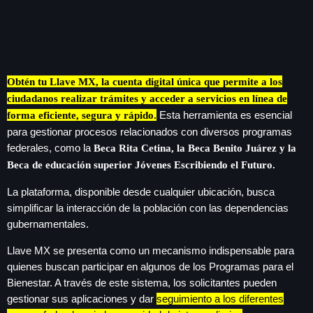
play_arrow
LA CAMPESINA 104.5 FM
play_arrow
LA CAMPESINA GEORGIA
Obtén tu Llave MX, la cuenta digital única que permite a los
ciudadanos realizar trámites y acceder a servicios en línea de
Esta herramienta es esencial
forma eficiente, segura y rápido.
para gestionar procesos relacionados con diversos programas
INICIO
federales, como la
Beca Rita Cetina, la Beca Benito Juárez y la
Beca de educación superior Jóvenes Escribiendo el Futuro.
NOTAS
La plataforma, disponible desde cualquier ubicación, busca
keyboard
PROGRAMACIÓN
simplificar la interacción de la población con las dependencias
gubernamentales.
LOCUCIÓN (TALENTO AL AIRE)
COMUNÍCATE
Llave MX se presenta como un mecanismo indispensable para
RANKING
quienes buscan participar en algunos de los Programas para el
PUBLICIDAD
Bienestar. A través de este sistema, los solicitantes pueden
gestionar sus aplicaciones y dar
seguimiento a los diferentes
HISTORIA