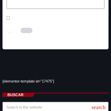
SAVE MY NAME, EMAIL, AND WEBSITE IN THIS BROWSER
FOR THE NEXT TIME I COMMENT.
I AM HUMAN
Tick the switch to enable the submit button.
[elementor-template id="17475"]
BUSCAR
search