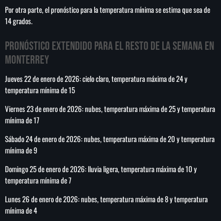
Por otra parte, el pronóstico para la temperatura mínima se estima que sea de
14 grados.
Pronóstico extendido para el resto de la semana en
SEARCH
Monterrey
SEARCH
Jueves 22 de enero de 2026: cielo claro, temperatura máxima de 24 y
temperatura mínima de 15
NOTAS
Viernes 23 de enero de 2026: nubes, temperatura máxima de 25 y temperatura
mínima de 17
Cae primer detenido por robo a casa de
Karely Ruiz
Sábado 24 de enero de 2026: nubes, temperatura máxima de 20 y temperatura
mínima de 9
Senado allana el nombramiento de Todd
Domingo 25 de enero de 2026: lluvia ligera, temperatura máxima de 10 y
Blanche como fiscal general de EE.UU.
temperatura mínima de 7
Lunes 26 de enero de 2026: nubes, temperatura máxima de 8 y temperatura
Vinícius Jr renueva con en el Real Madrid
mínima de 4
hasta 2032