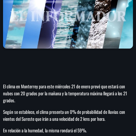
play_arrow
LA CAMPESINA 104.5 FM
play_arrow
LA CAMPESINA GEORGIA
INICIO
NOTAS
El clima en Monterrey para este miércoles 21 de enero prevé que estará con
PROGRAMACIÓN
keyboard_arrow_down
nubes con 20 grados por la mañana y la temperatura máxima llegará a los 21
grados.
LOCUCIÓN (TALENTO AL AIRE)
COMUNÍCATE
RANKING
Según se establece, el clima presenta un 0% de probabilidad de lluvias con
PUBLICIDAD
vientos del Sureste que irán a una velocidad de 2 kms por hora.
En relación a la humedad, la misma rondará el 59%.
HISTORIA