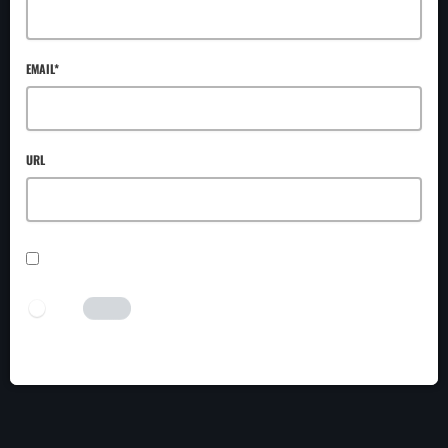
EMAIL*
URL
SAVE MY NAME, EMAIL, AND WEBSITE IN THIS BROWSER FOR THE NEXT TIME I
COMMENT.
I AM HUMAN
Tick the switch to enable the submit button.