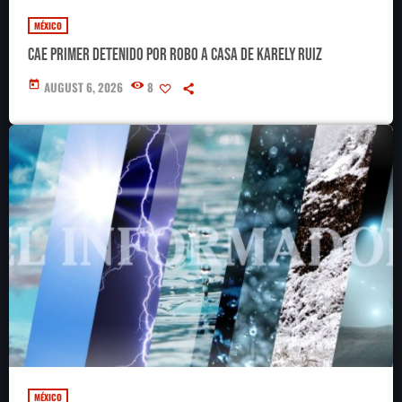
MÉXICO
Cae primer detenido por robo a casa de Karely Ruiz
today
AUGUST 6, 2026
8
MÉXICO