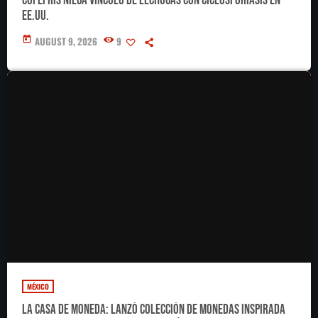
Cofepris niega vínculo de lechugas con ciclosporiasis en
EE.UU.
today
AUGUST 9, 2026
9
MÉXICO
La Casa de Moneda: lanzó colección de monedas inspirada