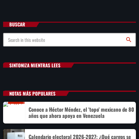
BUSCAR
search
SINTONIZA MIENTRAS LEES
NOTAS MÁS POPULARES
Conoce a Héctor Méndez, el 'topo' mexicano de 80
años que ahora apoya en Venezuela
Calendario electoral 2026-2027: ¿Qué cargos se