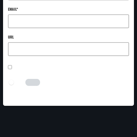
EMAIL*
URL
SAVE MY NAME, EMAIL, AND WEBSITE IN THIS BROWSER FOR THE NEXT TIME I
COMMENT.
I AM HUMAN
Tick the switch to enable the submit button.