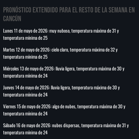
Pronóstico extendido para el resto de la semana en
Cancún
Lunes 11 de mayo de 2026: muy nuboso, temperatura máxima de 31 y
SEARCH
temperatura mínima de 25
SEARCH
Martes 12 de mayo de 2026: cielo claro, temperatura máxima de 32 y
temperatura mínima de 25
NOTAS
Miércoles 13 de mayo de 2026: lluvia ligera, temperatura máxima de 30 y
temperatura mínima de 24
Cofepris niega vínculo de lechugas con
ciclosporiasis en EE.UU.
Jueves 14 de mayo de 2026: lluvia ligera, temperatura máxima de 30 y
temperatura mínima de 24
Estados Unidos sanciona a cinco entidades y ocho
Viernes 15 de mayo de 2026: algo de nubes, temperatura máxima de 30 y
funcionarios del aparato militar cubano
temperatura mínima de 24
Sábado 16 de mayo de 2026: nubes dispersas, temperatura máxima de 31 y
México arrasa en los Juegos
temperatura mínima de 24
Centroamericanos y del Caribe con 407