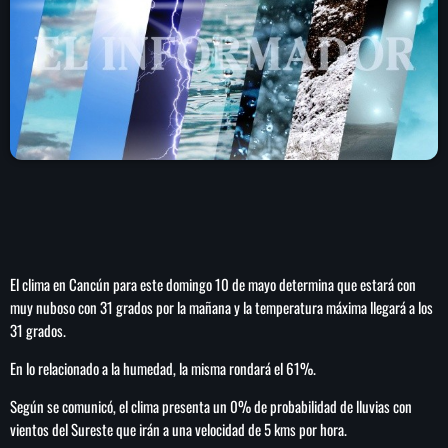
play_arrow
LA CAMPESINA 104.5 FM
play_arrow
LA CAMPESINA GEORGIA
INICIO
NOTAS
El clima en Cancún para este domingo 10 de mayo determina que estará con
PROGRAMACIÓN
keyboard_arrow_down
muy nuboso con 31 grados por la mañana y la temperatura máxima llegará a los
31 grados.
LOCUCIÓN (TALENTO AL AIRE)
COMUNÍCATE
RANKING
En lo relacionado a la humedad, la misma rondará el 61%.
PUBLICIDAD
Según se comunicó, el clima presenta un 0% de probabilidad de lluvias con
vientos del Sureste que irán a una velocidad de 5 kms por hora.
HISTORIA