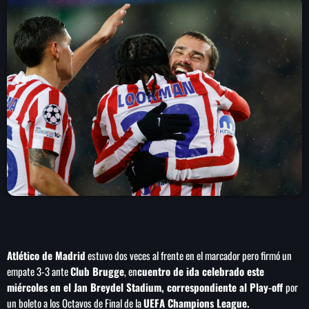
play_arrow
LA CAMPESINA 104.5 FM
play_arrow
LA CAMPESINA GEORGIA
INICIO
NOTAS
PROGRAMACIÓN
keyboard_arrow_down
LOCUCIÓN (TALENTO AL AIRE)
COMUNÍCATE
RANKING
Atlético de Madrid
estuvo dos veces al frente en el marcador pero firmó un
PUBLICIDAD
empate 3-3 ante
Club Brugge
, en
cuentro de ida celebrado este
miércoles en el Jan Breydel Stadium, correspondiente al Play-off
por
HISTORIA
un boleto a los Octavos de Final de la
UEFA Champions League.