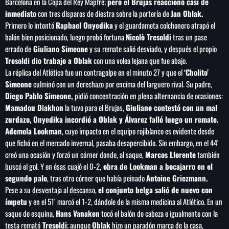
Barcelona en la Copa del Rey Mapfre;
pero el Brujas reaccionó casi de
de FIFA
inmediato
con tres disparos de diestra sobre la portería de
Jan Oblak.
Primero lo intentó
Raphael Onyedika
y el guardameta colchonero atrapó el
balón bien posicionado, luego probó fortuna
Nicolò Tresoldi
tras un pase
errado de
Giuliano Simeone
y su remate salió desviado, y después el propio
Tresoldi dio trabajo a Oblak
con una volea lejana que fue abajo.
La réplica del Atlético fue un contragolpe en el minuto 27 y que el
‘Cholito’
Simeone
culminó con un derechazo por encima del larguero rival. Su padre,
Diego Pablo Simeone,
pidió concentración en plena alternancia de ocasiones:
Mamadou Diakhon
la tuvo para el Brujas,
Giuliano contestó con un mal
zurdazo,
Onyedika incordió a Oblak y Álvarez falló luego un remate.
Ademola Lookman
, cuyo impacto en el equipo rojiblanco es evidente desde
que fichó en el mercado invernal, pasaba desapercibido. Sin embargo, en el 44′
creó una ocasión y forzó un córner donde, al saque,
Marcos Llorente
también
buscó el gol. Y en ésas cuajó el 0-2,
obra de Lookman a bocajarro en el
segundo palo
, tras otro córner que había peinado
Antoine Griezmann.
Pese a su desventaja al descanso,
el conjunto belga salió de nuevo con
ímpetu
y en el 51′ marcó el 1-2, dándole de la misma medicina al Atlético. En un
saque de esquina,
Hans Vanaken
tocó el balón de cabeza e igualmente con la
testa remató
Tresoldi
; aunque
Oblak
hizo un paradón marca de la casa,