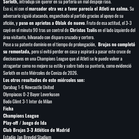
Sorloth,
introdujo sin querer en su portería un mal despeje raso.
Eso sí, ni con el
marcador otra vez a favor parecía el Atleti en calma.
Su
adversario siguió atacando, enganchado al partido gracias al apoyo de su
afición, y
puso en aprietos a Oblak de nuevo
. Fruto de esa actitud, el 3-3
cayó en el minuto 90 tras un control de
Christos Tzolis
en el lado izquierdo del
área visitante, hilvanado con disparo cruzado y certero.
Pese a su patente dominio en el tiempo de prolongación,
Brujas no completó
su remontada,
pero sí evitó perder en casa y aspirará a pasar este cruce de
diecisesavos en una Champions League que al Atleti se le puede volver a
atragantar como no mejore su estilo y sobre todo su puntería, como evidenció
Sorloth en este Miércoles de Ceniza de 2026.
Los otros resultados de este miércoles son:
Qarabag 1-6 Newcastle United
Olympiacos 0-2 Bayer Leverkusen
Bodo Glimt 3-1 Inter de Milan
Ficha
Champions League
Play-off / Juego de Ida
Club Brujas 3-3 Atlético de Madrid
Estadio: Jan Breydel Stadium