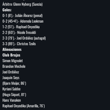
Árbitro: Glenn Nyberg (Suecia)
Goles:
0-1 (8′).- Julián Álvarez (penal)
0-2 (45+4′).- Ademola Lookman
1-2 (51′).- Raphael Onyedika
2-2 (60′).- Nicolo Tresoldi
2-3 (79′).- Joel Ordóñez (autogol)
3-3 (89′).- Christos Tzolis
Alineaciones
Club Brujas
Simon Mignolet
Brandon Mechele
Joel Ordóñez
Joaquin Seys
(Bjorn Meijer, 86′)
Kyriani Sabbe
(Hugo Siquet, 81′)
Hans Vanaken
Raphael Onyedika (Amarilla, 76′)