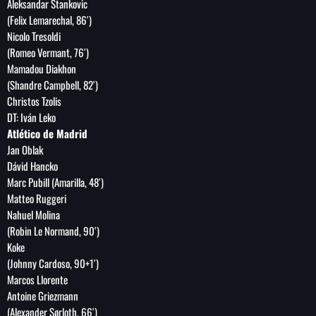
Aleksandar Stankovic
(Felix Lemarechal, 86′)
Nicolo Tresoldi
(Romeo Vermant, 76′)
Mamadou Diakhon
(Shandre Campbell, 82′)
Christos Tzolis
DT: Iván Leko
Atlético de Madrid
Jan Oblak
Dávid Hancko
Marc Pubill (Amarilla, 48′)
Matteo Ruggeri
Nahuel Molina
(Robin Le Normand, 90′)
Koke
(Johnny Cardoso, 90+1′)
Marcos Llorente
Antoine Griezmann
(Alexander Sørloth, 66′)