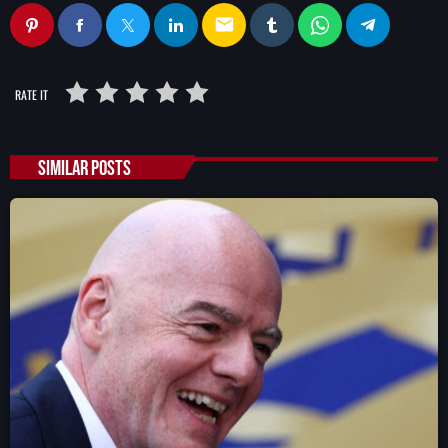
email
RATE IT
SIMILAR POSTS