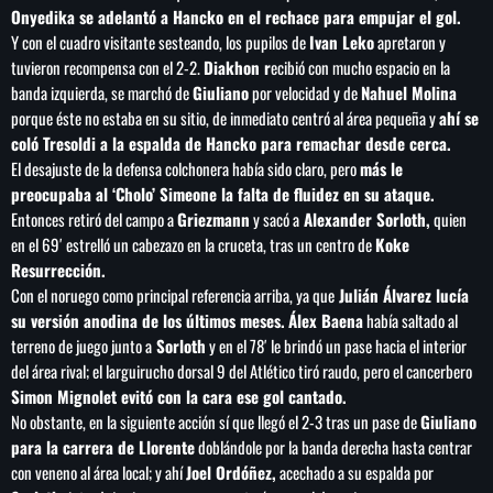
Onyedika se adelantó a Hancko en el rechace para empujar el gol.
Y con el cuadro visitante sesteando, los pupilos de
Ivan Leko
apretaron y
tuvieron recompensa con el 2-2.
Diakhon r
ecibió con mucho espacio en la
banda izquierda, se marchó de
Giuliano
por velocidad y de
Nahuel Molina
porque éste no estaba en su sitio, de inmediato centró al área pequeña y
ahí se
coló Tresoldi a la espalda de Hancko para remachar desde cerca.
El desajuste de la defensa colchonera había sido claro, pero
más le
preocupaba al ‘Cholo’ Simeone la falta de fluidez en su ataque.
Entonces retiró del campo a
Griezmann
y sacó a
Alexander Sorloth,
quien
en el 69′ estrelló un cabezazo en la cruceta, tras un centro de
Koke
Resurrección.
Con el noruego como principal referencia arriba, ya que
Julián Álvarez lucía
su versión anodina de los últimos meses.
Álex Baena
había saltado al
terreno de juego junto a
Sorloth
y en el 78′ le brindó un pase hacia el interior
del área rival; el larguirucho dorsal 9 del Atlético tiró raudo, pero el cancerbero
Simon Mignolet evitó con la cara ese gol cantado.
No obstante, en la siguiente acción sí que llegó el 2-3 tras un pase de
Giuliano
para la carrera de Llorente
doblándole por la banda derecha hasta centrar
con veneno al área local; y ahí
Joel Ordóñez,
acechado a su espalda por