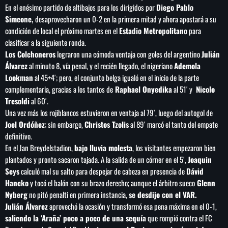
En el enésimo partido de altibajos para los dirigidos por
Diego Pablo
Simeone,
desaprovecharon un 0-2 en la primera mitad y ahora apostará a su
condición de local el próximo martes en el
Estadio Metropolitano
para
clasificar a la siguiente ronda.
SEARCH
Los Colchoneros
lograron una cómoda ventaja con goles del argentino
Julián
Álvarez
al minuto 8, vía penal, y el recién llegado, el nigeriano
Ademola
SEARCH
Lookman
al 45+4′; pero, el conjunto belga igualó en el inicio de la parte
complementaria, gracias a los tantos de
Raphael Onyedika
al 51′ y
Nicolo
NOTAS
Tresoldi
al 60′.
Una vez más los rojiblancos estuvieron en ventaja al 79′, luego del autogol de
Joel Ordóñez
; sin embargo,
Christos Tzolis
al 89′ marcó el tanto del empate
Importaciones de gas frenan soberanía
energética de México: Comité científico
definitivo.
En el Jan Breydelstadion,
bajo lluvia molesta
, los visitantes empezaron bien
plantados y pronto sacaron tajada. A la salida de un córner en el 5′,
Joaquin
Milei celebra ‘visita histórica’ del papa León
Seys
calculó mal su salto para despejar de cabeza en presencia de
Dávid
XIV en noviembre
Hancko
y tocó el balón con su brazo derecho; aunque el árbitro sueco
Glenn
Nyberg
no pitó penalti en primera instancia,
se desdijo con el VAR.
Julián Álvarez
aprovechó la ocasión y transformó esa pena máxima en el 0-1,
Federación Venezolana reafirma su apoyo a
saliendo la ‘Araña’ poco a poco de una sequía
que rompió contra el FC
Infantino en medio de polémica comercial