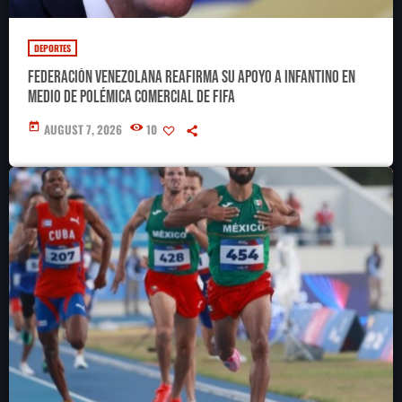
DEPORTES
Federación Venezolana reafirma su apoyo a Infantino en
medio de polémica comercial de FIFA
today
AUGUST 7, 2026
10