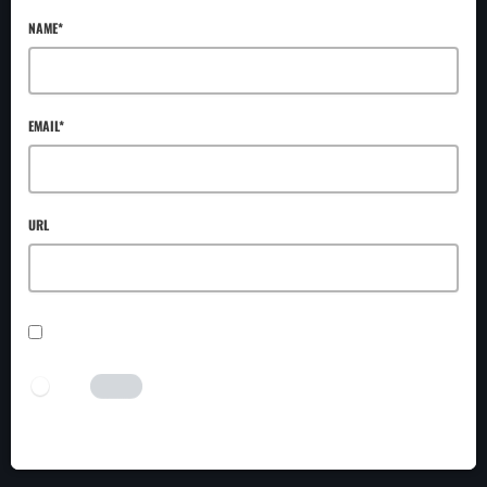
NAME*
EMAIL*
URL
SAVE MY NAME, EMAIL, AND WEBSITE IN THIS BROWSER FOR THE NEXT TIME I
COMMENT.
I AM HUMAN
Tick the switch to enable the submit button.