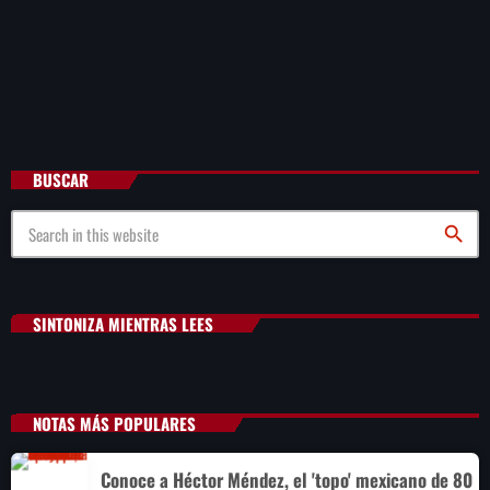
BUSCAR
search
SINTONIZA MIENTRAS LEES
NOTAS MÁS POPULARES
Conoce a Héctor Méndez, el 'topo' mexicano de 80