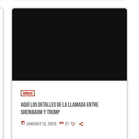
MÉXICO
Aquí los detalles de la llamada entre
Sheinbaum y Trump
JANUARY 13, 2026
27
today