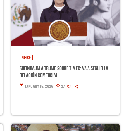
MÉXICO
Sheinbaum a Trump sobre T-MEC: Va a seguir la
relación comercial
JANUARY 15, 2026
27
today