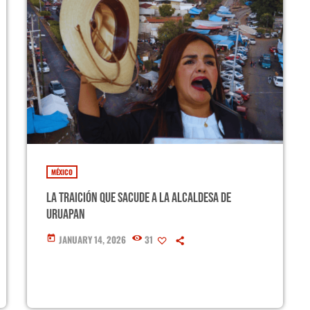
MÉXICO
La traición que sacude a la alcaldesa de
Uruapan
JANUARY 14, 2026
31
today