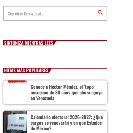
México: Comité científico
search
Milei celebra ‘visita histórica’ del papa León XIV en
noviembre
SINTONIZA MIENTRAS LEES
Federación Venezolana reafirma su apoyo a Infantino en
medio de polémica comercial de FIFA
NOTAS MÁS POPULARES
Conoce a Héctor Méndez, el 'topo'
mexicano de 80 años que ahora apoya
en Venezuela
Calendario electoral 2026-2027: ¿Qué
cargos se renovarán y en qué Estados
de México?