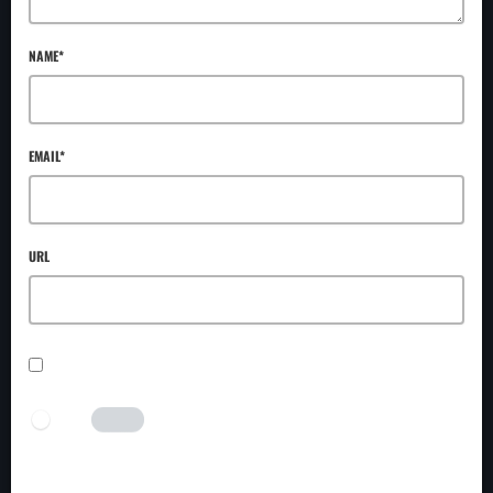
NAME*
EMAIL*
URL
SAVE MY NAME, EMAIL, AND WEBSITE IN THIS BROWSER FOR THE NEXT TIME I
COMMENT.
I AM HUMAN
Tick the switch to enable the submit button.