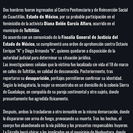
play_arrow
LA CAMPESINA 104.5 FM
Dos hombres fueron ingresados al Centro Penitenciario y de Reinserción Social
de Cuautitlán,
Estado de México
, por su probable participación en el
feminicidio de la activista
Diana Belén García Alfaro
, ocurrido en el
play_arrow
LA CAMPESINA GEORGIA
municipio de
Tultitlán
.
De acuerdo con un comunicado de la
Fiscalía General de Justicia del
Estado de México
, se cumplimentó una orden de aprehensión contra Octavio
Enrique “N” y Diego Armando “N”, quienes quedaron a disposición de la
INICIO
autoridad judicial para determinar su situación jurídica.
Las investigaciones señalan que la víctima fue localizada sin vida el 18 de marzo
en calles de Tultitlán, en calidad de desconocida. Posteriormente, tras
NOTAS
reportarse su
desaparición
, peritajes permitieron confirmar su identidad.
Según la indagatoria, la mujer se encontraba en un domicilio de la colonia Sierra
PROGRAMACIÓN
keyboard_arrow_down
de Guadalupe, en compañía de su pareja sentimental y otro sujeto, donde
presuntamente fue agredida físicamente.
LOCUCIÓN (TALENTO AL AIRE)
COMUNÍCATE
RANKING
Después, ambos la trasladaron a otro inmueble en la misma demarcación, donde
PUBLICIDAD
le dispararon con arma de fuego, provocando su muerte. Tras los hechos, el
cuerpo fue abandonado en la vía pública y los presuntos responsables huyeron.
HISTORIA
La Fiscalía logró ubicar a los implicados en el municipio de Huehuetoca, donde