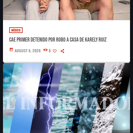
MÉXICO
Cae primer detenido por robo a casa de Karely Ruiz
today
AUGUST 6, 2026
8