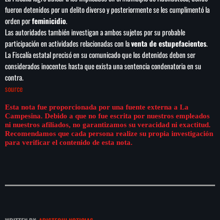
fueron detenidos por un delito diverso y posteriormente se les cumplimentó la
orden por
feminicidio
.
Las autoridades también investigan a ambos sujetos por su probable
participación en actividades relacionadas con la
venta de estupefacientes
.
SEARCH
La Fiscalía estatal precisó en su comunicado que los detenidos deben ser
SEARCH
considerados inocentes hasta que exista una sentencia condenatoria en su
contra.
source
NOTAS
Esta nota fue proporcionada por una fuente externa a La
Campesina. Debido a que no fue escrita por nuestros empleados
Cae primer detenido por robo a casa de
ni nuestros afiliados, no garantizamos su veracidad ni exactitud.
Karely Ruiz
Recomendamos que cada persona realize su propia investigación
para verificar el contenido de esta nota.
Senado allana el nombramiento de Todd
Blanche como fiscal general de EE.UU.
Vinícius Jr renueva con en el Real Madrid
hasta 2032