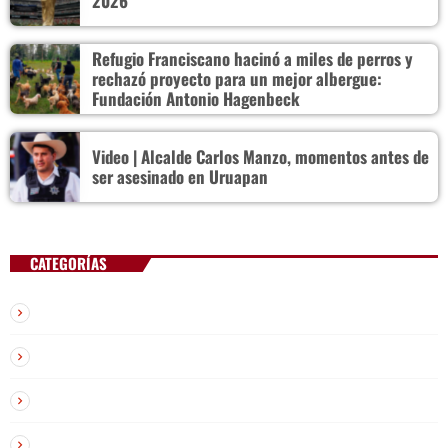
2026
Refugio Franciscano hacinó a miles de perros y
rechazó proyecto para un mejor albergue:
Fundación Antonio Hagenbeck
SEARCH
SEARCH
Video | Alcalde Carlos Manzo, momentos antes de
ser asesinado en Uruapan
NOTAS
Importaciones de gas frenan soberanía
energética de México: Comité científico
CATEGORÍAS
Chisme y Farándula
Milei celebra ‘visita histórica’ del papa León
XIV en noviembre
Deportes
Economía
Federación Venezolana reafirma su apoyo a
Infantino en medio de polémica comercial
El Malcriado