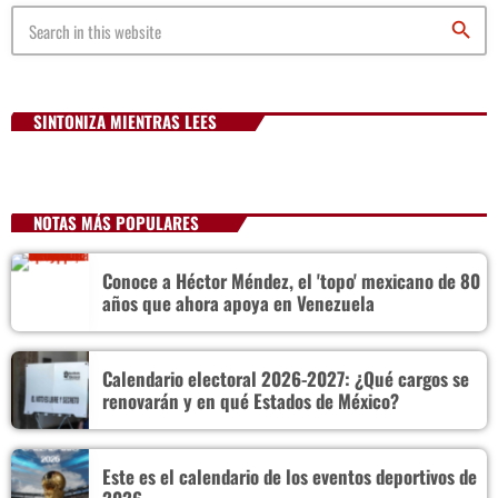
play_arrow
LA CAMPESINA 104.5 FM
search
play_arrow
LA CAMPESINA GEORGIA
SINTONIZA MIENTRAS LEES
INICIO
NOTAS MÁS POPULARES
NOTAS
Conoce a Héctor Méndez, el 'topo' mexicano de 80
años que ahora apoya en Venezuela
PROGRAMACIÓN
keyboard_arrow_down
LOCUCIÓN (TALENTO AL AIRE)
COMUNÍCATE
Calendario electoral 2026-2027: ¿Qué cargos se
renovarán y en qué Estados de México?
RANKING
PUBLICIDAD
Este es el calendario de los eventos deportivos de
HISTORIA