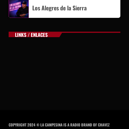
Los Alegres de la Sierra
SEARCH
LINKS / ENLACES
SEARCH
NOTAS
Sheinbaum abre la puerta al fracking y
matiza promesa de campaña
Irán anuncia que el acuerdo con Omán para
gestionar el estrecho de Ormuz está en su
‘fase final de revisión’
Murió Jorge Messi, padre de Lionel, a los 68
COPYRIGHT 2024 © LA CAMPESINA IS A RADIO BRAND OF CHAVEZ
años