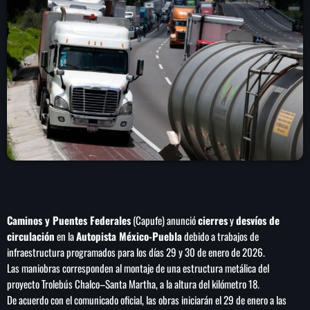
play_arrow
LA CAMPESINA 104.5 FM
play_arrow
LA CAMPESINA GEORGIA
INICIO
NOTAS
PROGRAMACIÓN
keyboard_arrow_down
Caminos y Puentes Federales
(Capufe) anunció
cierres
y
desvíos de
LOCUCIÓN (TALENTO AL AIRE)
COMUNÍCATE
circulación
en la
Autopista México-Puebla
debido a trabajos de
infraestructura programados para los días 29 y 30 de enero de 2026.
RANKING
PUBLICIDAD
Las maniobras corresponden al montaje de una estructura metálica del
proyecto Trolebús Chalco–Santa Martha, a la altura del kilómetro 18.
HISTORIA
De acuerdo con el comunicado oficial, las obras iniciarán el 29 de enero a las