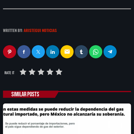
WRITTEN BY:
ARISTEGUI NOTICIAS
email
RATE IT
SIMILAR POSTS