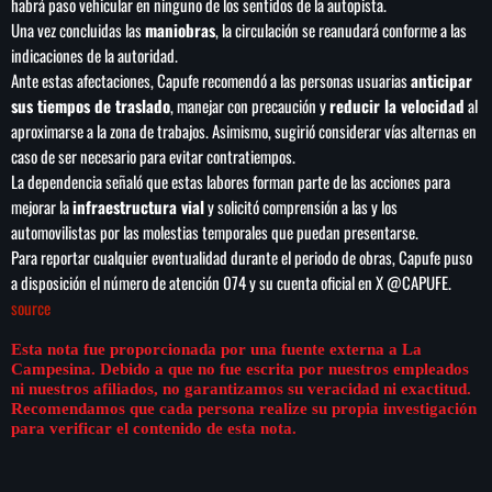
de FIFA
habrá paso vehicular en ninguno de los sentidos de la autopista.
Una vez concluidas las
maniobras
, la circulación se reanudará conforme a las
indicaciones de la autoridad.
Ante estas afectaciones, Capufe recomendó a las personas usuarias
anticipar
sus tiempos de traslado
, manejar con precaución y
reducir la velocidad
al
aproximarse a la zona de trabajos. Asimismo, sugirió considerar vías alternas en
caso de ser necesario para evitar contratiempos.
La dependencia señaló que estas labores forman parte de las acciones para
mejorar la
infraestructura vial
y solicitó comprensión a las y los
automovilistas por las molestias temporales que puedan presentarse.
Para reportar cualquier eventualidad durante el periodo de obras, Capufe puso
a disposición el número de atención 074 y su cuenta oficial en X @CAPUFE.
source
Esta nota fue proporcionada por una fuente externa a La
Campesina. Debido a que no fue escrita por nuestros empleados
ni nuestros afiliados, no garantizamos su veracidad ni exactitud.
Recomendamos que cada persona realize su propia investigación
para verificar el contenido de esta nota.