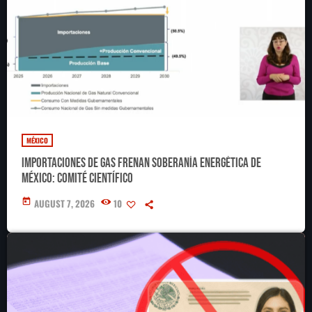
MÉXICO
Importaciones de gas frenan soberanía energética de
México: Comité científico
today
AUGUST 7, 2026
10