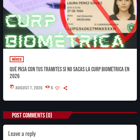
MÉXICO
Qué pasa con tus trámites si no sacas la CURP Biométrica en
2026
today
AUGUST 7, 2026
6
POST COMMENTS (0)
Leave a reply