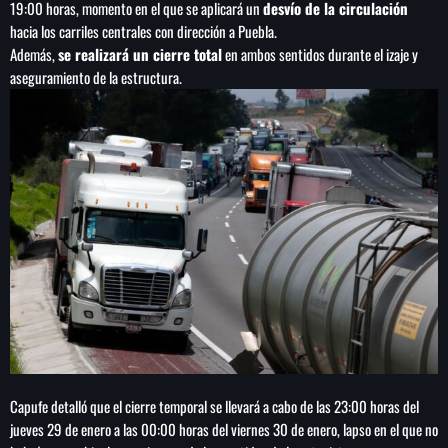
19:00 horas, momento en el que se aplicará un
desvío de la circulación
hacia los carriles centrales con dirección a Puebla.
Además,
se realizará un cierre total
en ambos sentidos durante el izaje y
aseguramiento de la estructura.
SEARCH
SEARCH
NOTAS
Importaciones de gas frenan soberanía
energética de México: Comité científico
Milei celebra ‘visita histórica’ del papa León
XIV en noviembre
Capufe detalló que el cierre temporal se llevará a cabo de las 23:00 horas del
Federación Venezolana reafirma su apoyo a
jueves 29 de enero a las 00:00 horas del viernes 30 de enero, lapso en el que no
Infantino en medio de polémica comercial