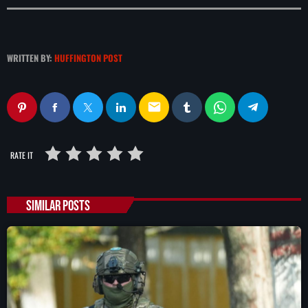
WRITTEN BY:
HUFFINGTON POST
email
RATE IT
SIMILAR POSTS