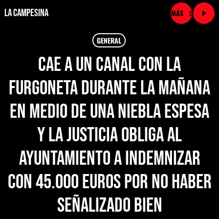
La Campesina
menu
play_arrow
close
GENERAL
Cae a un canal con la
play_arrow
LA CAMPESINA CADENA
furgoneta durante la mañana
play_arrow
LA CAMPESINA 101.9 FM
en medio de una niebla espesa
play_arrow
LA CAMPESINA 96.7 FM
y la justicia obliga al
play_arrow
LA CAMPESINA 106.3 FM
ayuntamiento a indemnizar
play_arrow
con 45.000 euros por no haber
LA CAMPESINA 92.5 FM
señalizado bien
play_arrow
LA CAMPESINA 107.9 FM