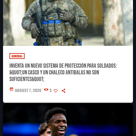
GENERAL
Inventa un nuevo sistema de protección para soldados:
&quot;Un casco y un chaleco antibalas no son
suficientes&quot;
today
AUGUST 7, 2026
3