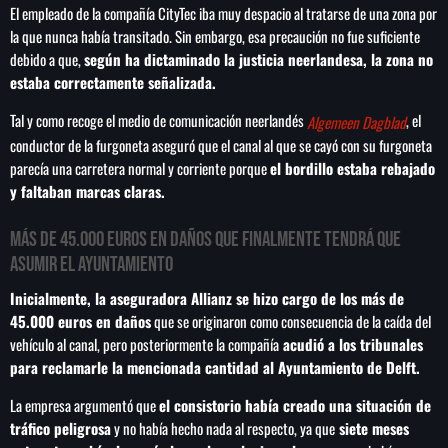
El empleado de la compañía CityTec iba muy despacio al tratarse de una zona por
la que nunca había transitado. Sin embargo, esa precaución no fue suficiente
debido a que,
según ha dictaminado la justicia neerlandesa, la zona no
estaba correctamente señalizada.
SEARCH
Tal y como recoge el medio de comunicación neerlandés
, el
Algemeen Dagblad
SEARCH
conductor de la furgoneta aseguró que el canal al que se cayó con su furgoneta
parecía una carretera normal y corriente porque
el bordillo estaba rebajado
y faltaban marcas claras.
NOTAS
Más de 45.000 euros en daños que finalmente tendrá que
Importaciones de gas frenan soberanía
asumir el ayuntamiento
energética de México: Comité científico
Inicialmente, la aseguradora Allianz se hizo cargo de los más de
45.000 euros en daños
que se originaron como consecuencia de la caída del
Milei celebra ‘visita histórica’ del papa León
vehículo al canal, pero posteriormente la compañía
acudió a los tribunales
XIV en noviembre
para reclamarle la mencionada cantidad al Ayuntamiento de Delft.
La empresa argumentó que
el consistorio había creado una situación de
Federación Venezolana reafirma su apoyo a
tráfico peligrosa
y no había hecho nada al respecto, ya que
siete meses
Infantino en medio de polémica comercial