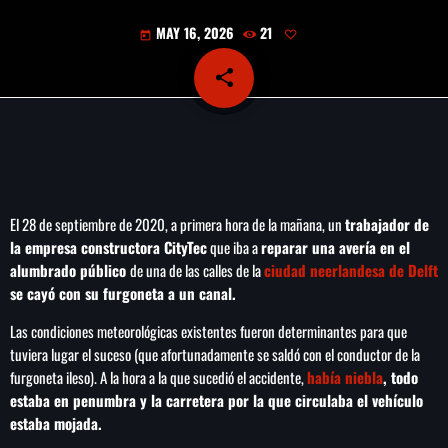
play_arrow
LA CAMPESINA 104.5 FM
MAY 16, 2026
21
today
share
email
play_arrow
LA CAMPESINA GEORGIA
INICIO
El 28 de septiembre de 2020, a primera hora de la mañana, un
trabajador de
NOTAS
la empresa constructora CityTec
que iba a
reparar una avería en el
alumbrado público
de una de las calles de la
ciudad neerlandesa de Delft
PROGRAMACIÓN
keyboard_arrow_down
se cayó con su furgoneta a un canal.
Las condiciones meteorológicas existentes fueron determinantes para que
LOCUCIÓN (TALENTO AL AIRE)
COMUNÍCATE
tuviera lugar el suceso (que afortunadamente se saldó con el conductor de la
RANKING
furgoneta ileso). A la hora a la que sucedió el accidente,
había niebla
, todo
PUBLICIDAD
estaba en penumbra y la carretera por la que circulaba el vehículo
estaba mojada.
HISTORIA