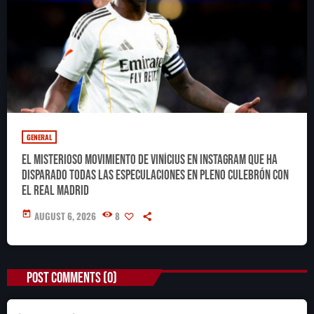
GENERAL
El misterioso movimiento de Vinícius en Instagram que ha
disparado todas las especulaciones en pleno culebrón con
el Real Madrid
today
AUGUST 6, 2026
8
POST COMMENTS (0)