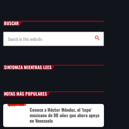
de inmueble en la Del Valle
BUSCAR
Liderazgo de la ONU: América Latina expone planes de
reforma
search
México vs Panamá Sub-20: dónde ver y a qué hora es el
partido del Premundial de la Concacaf
SINTONIZA MIENTRAS LEES
NOTAS MÁS POPULARES
Conoce a Héctor Méndez, el 'topo'
mexicano de 80 años que ahora apoya
en Venezuela