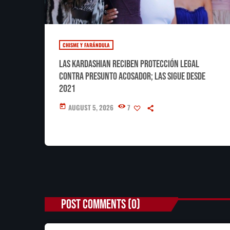
CHISME Y FARÁNDULA
Las Kardashian reciben protección legal
contra presunto acosador; las sigue desde
2021
AUGUST 5, 2026
7
today
POST COMMENTS (0)