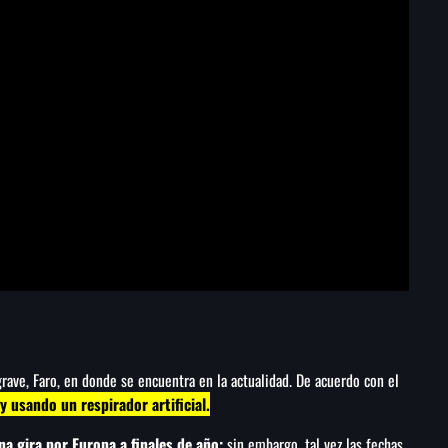
grave, Faro, en donde se encuentra en la actualidad. De acuerdo con el
y usando un respirador artificial.
na gira por Europa a finales de año;
sin embargo, tal vez las fechas