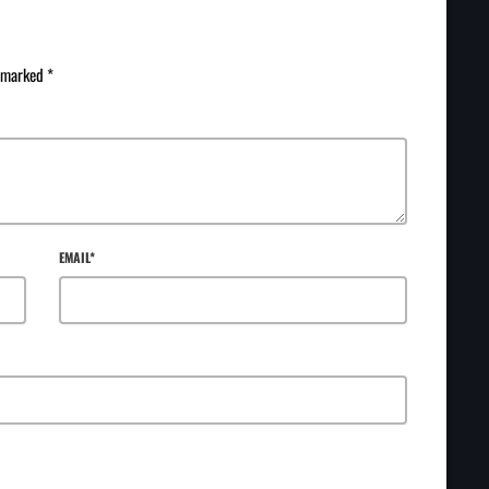
e marked *
EMAIL*
E NEXT TIME I COMMENT.