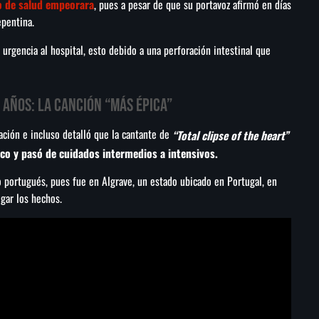
do de salud empeorara
, pues a pesar de que su portavoz afirmó en días
epentina.
 urgencia al hospital, esto debido a una perforación intestinal que
 años: la canción “más épica”
ación e incluso detalló que la cantante de
“Total clipse of the heart”
tico y pasó de cuidados intermedios a intensivos.
o portugués, pues fue en Algrave, un estado ubicado en Portugal, en
gar los hechos.