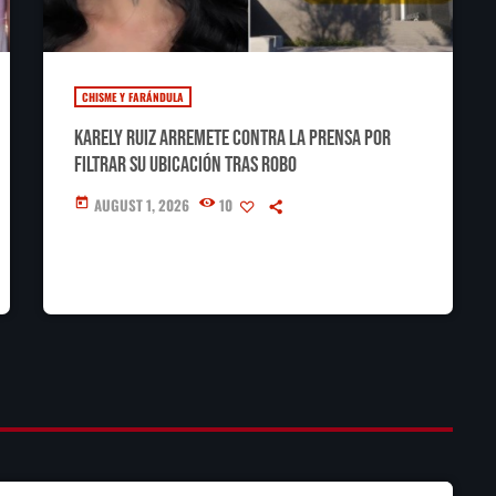
CHISME Y FARÁNDULA
Karely Ruiz arremete contra la prensa por
filtrar su ubicación tras robo
AUGUST 1, 2026
10
today