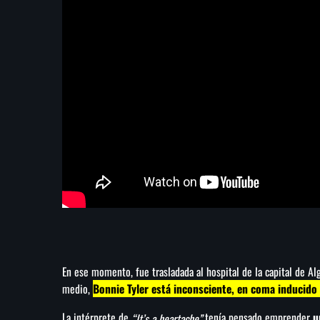
En ese momento, fue trasladada al hospital de la capital de Al
medio,
Bonnie Tyler está inconsciente, en coma inducido 
La intérprete de
tenía pensado emprender
u
“It’s a heartache”