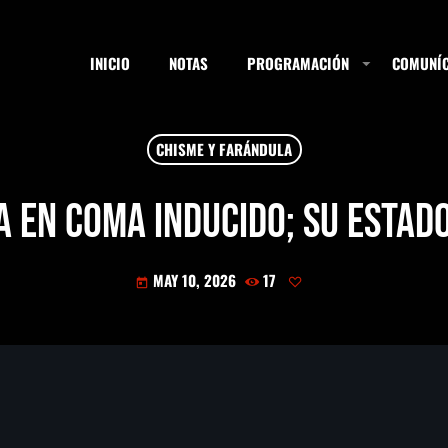
INICIO
NOTAS
PROGRAMACIÓN
COMUNÍC
CHISME Y FARÁNDULA
ESTACIONES
a en coma inducido; su estad
MAY 10, 2026
17
SEARCH
today
NOTAS