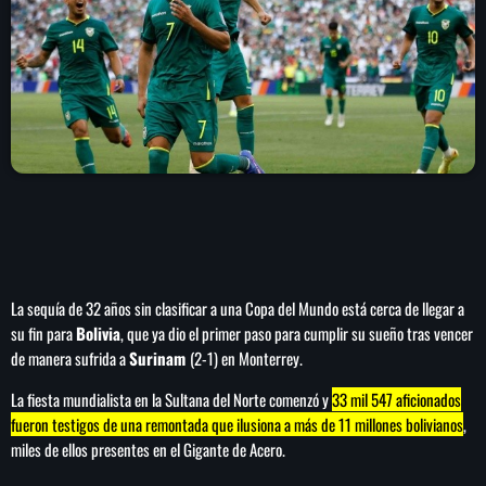
play_arrow
LA CAMPESINA 104.5 FM
play_arrow
LA CAMPESINA GEORGIA
INICIO
NOTAS
La sequía de 32 años sin clasificar a una Copa del Mundo está cerca de llegar a
PROGRAMACIÓN
keyboard_arrow_down
su fin para
Bolivia
, que ya dio el primer paso para cumplir su sueño tras vencer
de manera sufrida a
Surinam
(2-1) en Monterrey.
LOCUCIÓN (TALENTO AL AIRE)
COMUNÍCATE
RANKING
La fiesta mundialista en la Sultana del Norte comenzó y
33 mil 547 aficionados
PUBLICIDAD
fueron testigos de una remontada que ilusiona a más de 11 millones bolivianos
,
miles de ellos presentes en el Gigante de Acero.
HISTORIA