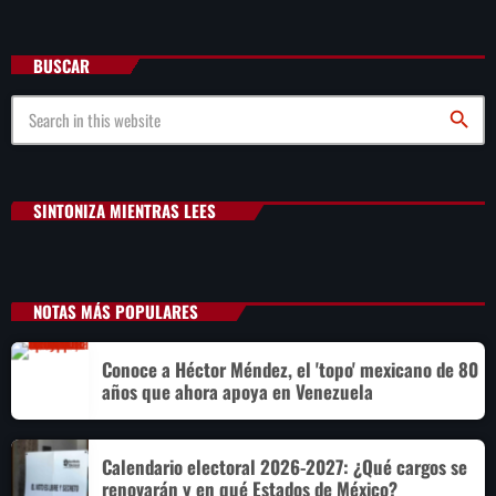
BUSCAR
search
SINTONIZA MIENTRAS LEES
NOTAS MÁS POPULARES
Conoce a Héctor Méndez, el 'topo' mexicano de 80
años que ahora apoya en Venezuela
Calendario electoral 2026-2027: ¿Qué cargos se
renovarán y en qué Estados de México?