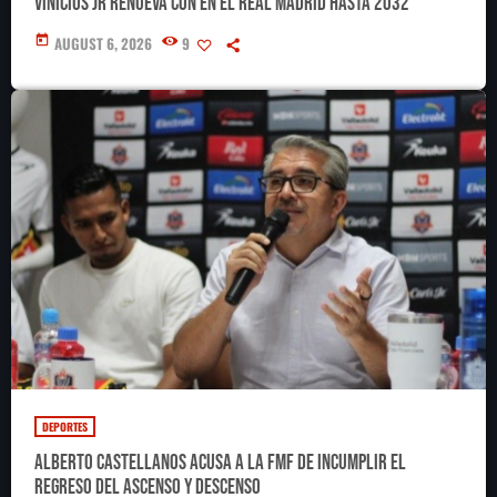
Vinícius Jr renueva con en el Real Madrid hasta 2032
today
AUGUST 6, 2026
9
DEPORTES
Alberto Castellanos acusa a la FMF de incumplir el
regreso del ascenso y descenso