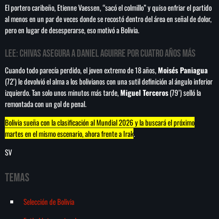
El portero caribeño, Etienne Vaessen, “sacó el colmillo” y quiso enfriar el partido
al menos en un par de veces donde se recostó dentro del área en señal de dolor,
pero en lugar de desesperarse, eso motivó a Bolivia.
LEE:
Chivas asegura a Daniel Aguirre por cuatro años más
Cuando todo parecía perdido, el joven extremo de 18 años,
Moisés Paniagua
(72’) le devolvió el alma a los bolivianos con una sutil definición al ángulo inferior
izquierdo. Tan solo unos minutos más tarde,
Miguel Terceros
(79’) selló la
remontada con un gol de penal.
Bolivia sueña con la clasificación al Mundial 2026 y la buscará el próximo
martes en el mismo escenario, ahora frente a Irak
.
SV
Temas
Selección de Bolivia