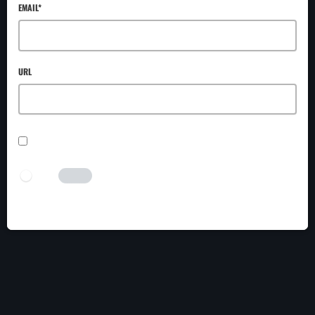
EMAIL*
URL
SAVE MY NAME, EMAIL, AND WEBSITE IN THIS BROWSER FOR THE NEXT TIME I
COMMENT.
I AM HUMAN
Tick the switch to enable the submit button.