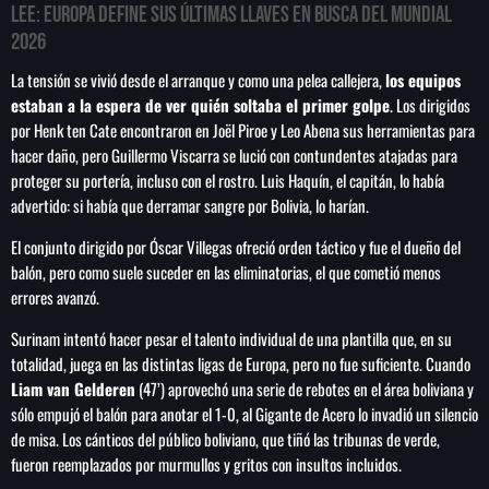
LEE:
Europa define sus últimas llaves en busca del Mundial
2026
La tensión se vivió desde el arranque y como una pelea callejera,
los equipos
estaban a la espera de ver quién soltaba el primer golpe
. Los dirigidos
SEARCH
por Henk ten Cate encontraron en Joël Piroe y Leo Abena sus herramientas para
SEARCH
hacer daño, pero Guillermo Viscarra se lució con contundentes atajadas para
proteger su portería, incluso con el rostro. Luis Haquín, el capitán, lo había
advertido: si había que derramar sangre por Bolivia, lo harían.
NOTAS
El conjunto dirigido por Óscar Villegas ofreció orden táctico y fue el dueño del
Cae primer detenido por robo a casa de
balón, pero como suele suceder en las eliminatorias, el que cometió menos
Karely Ruiz
errores avanzó.
Surinam intentó hacer pesar el talento individual de una plantilla que, en su
totalidad, juega en las distintas ligas de Europa, pero no fue suficiente. Cuando
Senado allana el nombramiento de Todd
Blanche como fiscal general de EE.UU.
Liam van Gelderen
(47’) aprovechó una serie de rebotes en el área boliviana y
sólo empujó el balón para anotar el 1-0, al Gigante de Acero lo invadió un silencio
de misa. Los cánticos del público boliviano, que tiñó las tribunas de verde,
Vinícius Jr renueva con en el Real Madrid
fueron reemplazados por murmullos y gritos con insultos incluidos.
hasta 2032