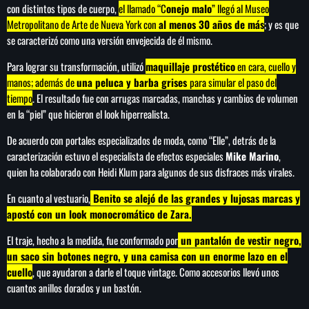
con distintos tipos de cuerpo,
el llamado “C
onejo malo
” llegó al Museo
Metropolitano de Arte de Nueva York con
al menos 30 años de más
; y es que
se caracterizó como una versión envejecida de él mismo.
Para lograr su transformación, utilizó
maquillaje prostético
en cara, cuello y
SEARCH
manos; además de
una peluca y barba grises
para simular el paso del
SEARCH
tiempo
. El resultado fue con arrugas marcadas, manchas y cambios de volumen
en la “piel” que hicieron el look hiperrealista.
NOTAS
De acuerdo con portales especializados de moda, como “Elle”, detrás de la
caracterización estuvo el especialista de efectos especiales
Mike Marino
,
Importaciones de gas frenan soberanía
quien ha colaborado con Heidi Klum para algunos de sus disfraces más virales.
energética de México: Comité científico
En cuanto al vestuario,
Benito se alejó de las grandes y lujosas marcas y
apostó con un look monocromático de Zara.
Milei celebra ‘visita histórica’ del papa León
El traje, hecho a la medida, fue conformado por
un pantalón de vestir negro,
XIV en noviembre
un saco sin botones negro, y una camisa con un enorme lazo en el
cuello
, que ayudaron a darle el toque vintage. Como accesorios llevó unos
Federación Venezolana reafirma su apoyo a
cuantos anillos dorados y un bastón.
Infantino en medio de polémica comercial