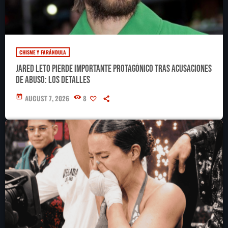
CHISME Y FARÁNDULA
Jared Leto pierde importante protagónico tras acusaciones
de abuso: los detalles
today
AUGUST 7, 2026
8