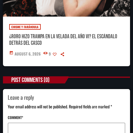
CHISME Y FARÁNDULA
¿RoRo hizo trampa en La Velada del Año VI? El escándalo
detrás del casco
today
AUGUST 6, 2026
9
POST COMMENTS (0)
Leave a reply
Your email address will not be published. Required fields are marked *
COMMENT*