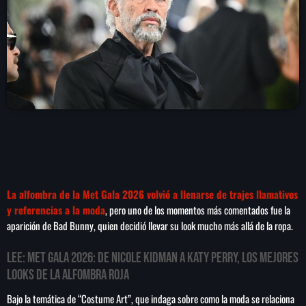
play_arrow
LA CAMPESINA 104.5 FM
play_arrow
LA CAMPESINA GEORGIA
INICIO
NOTAS
La alfombra de la Met Gala 2026 volvió a llenarse de trajes llamativos
PROGRAMACIÓN
keyboard_arrow_down
y referencias a la moda
, pero uno de los momentos más comentados fue la
aparición de Bad Bunny, quien decidió llevar su look mucho más allá de la ropa.
LOCUCIÓN (TALENTO AL AIRE)
COMUNÍCATE
RANKING
LEE:
Met Gala 2026: de Nicole Kidman a Katy Perry, los mejores
PUBLICIDAD
looks de la alfombra roja
HISTORIA
Bajo la temática de “Costume Art”, que indaga sobre como la moda se relaciona