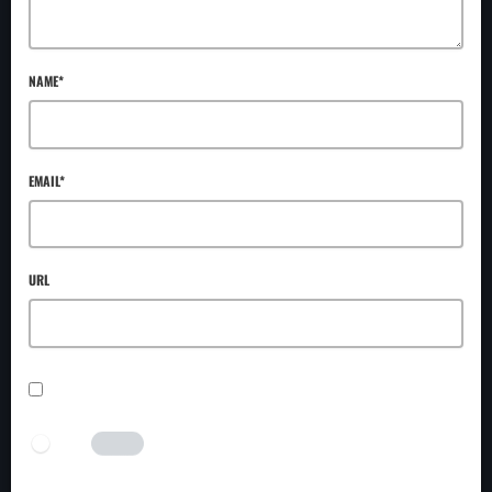
NAME*
EMAIL*
URL
SAVE MY NAME, EMAIL, AND WEBSITE IN THIS BROWSER FOR THE NEXT TIME I
COMMENT.
I AM HUMAN
Tick the switch to enable the submit button.