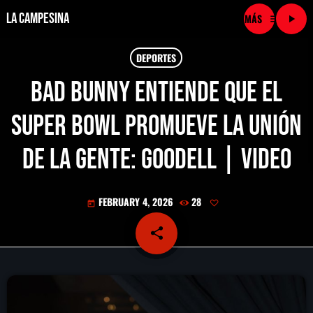
La Campesina
menu
play_arrow
close
DEPORTES
Bad Bunny entiende que el
play_arrow
LA CAMPESINA CADENA
Super Bowl promueve la unión
play_arrow
LA CAMPESINA 101.9 FM
de la gente: Goodell | Video
play_arrow
LA CAMPESINA 96.7 FM
FEBRUARY 4, 2026
28
today
play_arrow
LA CAMPESINA 106.3 FM
share
email
play_arrow
LA CAMPESINA 92.5 FM
play_arrow
LA CAMPESINA 107.9 FM