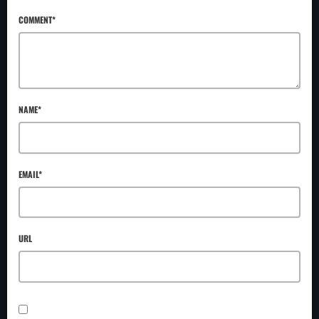
COMMENT*
NAME*
EMAIL*
URL
SAVE MY NAME, EMAIL, AND WEBSITE IN THIS BROWSER FOR THE NEXT TIME I