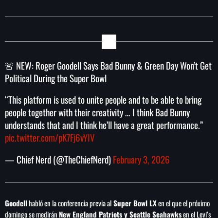
Concacaf
🚨 NEW: Roger Goodell Says Bad Bunny & Green Day Won’t Get
Political During the Super Bowl
“This platform is used to unite people and to be able to bring
people together with their creativity … I think Bad Bunny
understands that and I think he’ll have a great performance.”
pic.twitter.com/pK7Fj6vYIV
— Chief Nerd (@TheChiefNerd)
February 3, 2026
Goodell
habló en la conferencia previa al
Super Bowl LX
en el que el próximo
domingo se medirán
New England Patriots y Seattle Seahawks
en el Levi’s