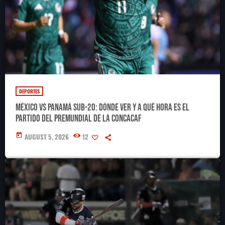
DEPORTES
México vs Panamá Sub-20: dónde ver y a qué hora es el
partido del Premundial de la Concacaf
today
AUGUST 5, 2026
12