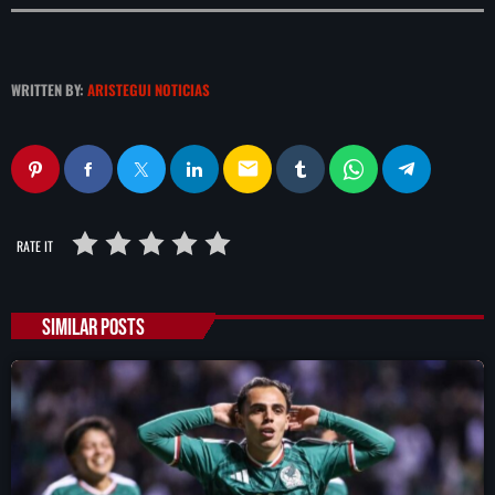
WRITTEN BY:
ARISTEGUI NOTICIAS
email
RATE IT
SIMILAR POSTS