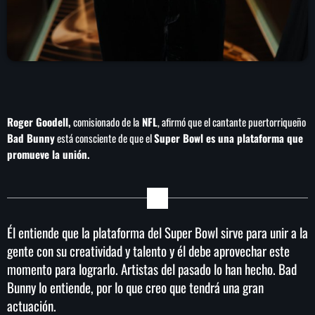
SEARCH
SEARCH
Roger Goodell,
comisionado de la
NFL
, afirmó que el cantante puertorriqueño
NOTAS
Bad Bunny
está consciente de que el
Super Bowl es una plataforma que
promueve la unión.
Vinculan a proceso a detenidas por presunto
despojo de inmueble en la Del Valle
Él entiende que la plataforma del Super Bowl sirve para unir a la
Liderazgo de la ONU: América Latina expone
gente con su creatividad y talento y él debe aprovechar este
planes de reforma
momento para lograrlo. Artistas del pasado lo han hecho. Bad
Bunny lo entiende, por lo que creo que tendrá una gran
México vs Panamá Sub-20: dónde ver y a
actuación.
qué hora es el partido del Premundial de la