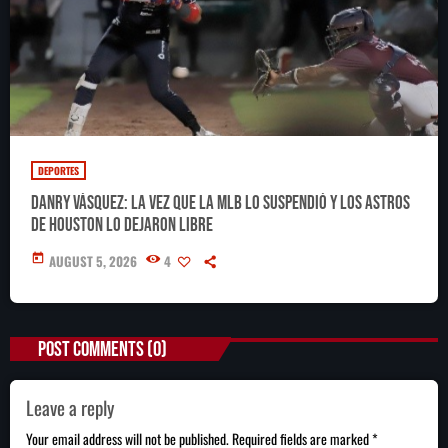
DEPORTES
Danry Vásquez: la vez que la MLB lo suspendió y los Astros
de Houston lo dejaron libre
today
AUGUST 5, 2026
4
POST COMMENTS (0)
Leave a reply
Your email address will not be published. Required fields are marked *