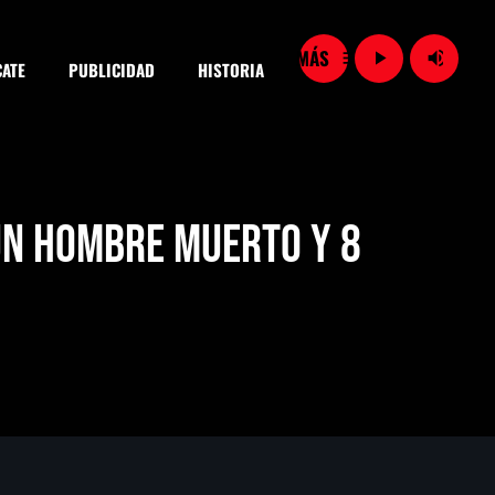
menu
play_arrow
volume_up
ATE
PUBLICIDAD
HISTORIA
close
un hombre muerto y 8
SEARCH
Importaciones de gas frenan soberanía energética de