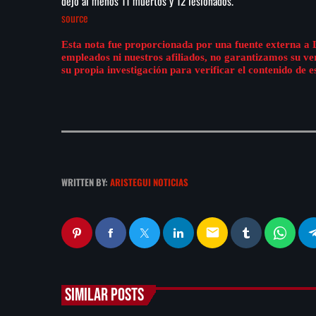
dejó al menos 11 muertos y 12 lesionados.
source
Esta nota fue proporcionada por una fuente externa a 
empleados ni nuestros afiliados, no garantizamos su v
su propia investigación para verificar el contenido de e
WRITTEN BY:
ARISTEGUI NOTICIAS
email
SIMILAR POSTS