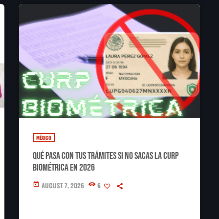
MÉXICO
Qué pasa con tus trámites si no sacas la CURP
Biométrica en 2026
AUGUST 7, 2026
6
today