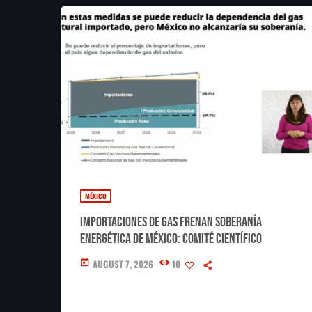
MÉXICO
Importaciones de gas frenan soberanía
energética de México: Comité científico
AUGUST 7, 2026
10
today