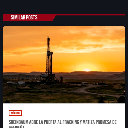
SIMILAR POSTS
SEARCH
SEARCH
NOTAS
Sheinbaum abre la puerta al fracking y
matiza promesa de campaña
Irán anuncia que el acuerdo con Omán para
gestionar el estrecho de Ormuz está en su
‘fase final de revisión’
MÉXICO
Murió Jorge Messi, padre de Lionel, a los 68
Sheinbaum abre la puerta al fracking y matiza promesa de
años