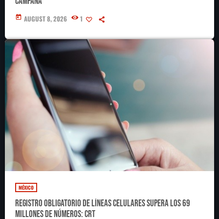
campaña
today
AUGUST 8, 2026
1
MÉXICO
Registro obligatorio de líneas celulares supera los 69
millones de números: CRT