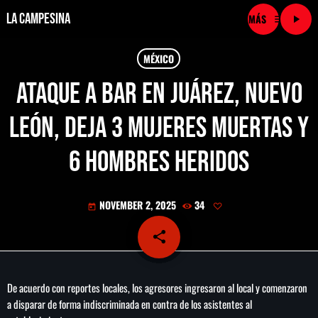
La Campesina
menu
play_arrow
close
MÉXICO
Ataque a bar en Juárez, Nuevo
play_arrow
LA CAMPESINA CADENA
León, deja 3 mujeres muertas y
play_arrow
LA CAMPESINA 101.9 FM
6 hombres heridos
play_arrow
LA CAMPESINA 96.7 FM
NOVEMBER 2, 2025
34
today
play_arrow
LA CAMPESINA 106.3 FM
share
email
play_arrow
LA CAMPESINA 92.5 FM
De acuerdo con reportes locales, los agresores ingresaron al local y comenzaron
play_arrow
LA CAMPESINA 107.9 FM
a disparar de forma indiscriminada en contra de los asistentes al