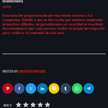
establecimiento.
play_arrow
LA CAMPESINA 104.5 FM
source
Esta nota fue proporcionada por una fuente externa a La
play_arrow
LA CAMPESINA GEORGIA
Campesina. Debido a que no fue escrita por nuestros empleados
ni nuestros afiliados, no garantizamos su veracidad ni exactitud.
Recomendamos que cada persona realize su propia investigación
para verificar el contenido de esta nota.
INICIO
NOTAS
PROGRAMACIÓN
keyboard_arrow_down
WRITTEN BY:
ARISTEGUI NOTICIAS
LOCUCIÓN (TALENTO AL AIRE)
COMUNÍCATE
email
RANKING
PUBLICIDAD
HISTORIA
RATE IT