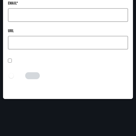
EMAIL*
URL
SAVE MY NAME, EMAIL, AND WEBSITE IN THIS BROWSER FOR THE NEXT TIME I
COMMENT.
I AM HUMAN
Tick the switch to enable the submit button.