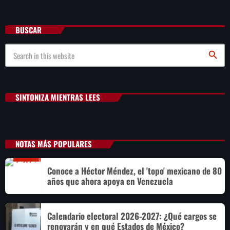
BUSCAR
search
SINTONIZA MIENTRAS LEES
NOTAS MÁS POPULARES
Conoce a Héctor Méndez, el 'topo' mexicano de 80
años que ahora apoya en Venezuela
Calendario electoral 2026-2027: ¿Qué cargos se
renovarán y en qué Estados de México?