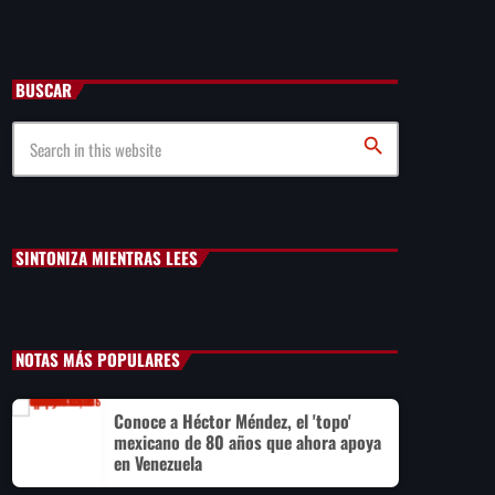
México: Comité científico
BUSCAR
Milei celebra ‘visita histórica’ del papa León XIV en
noviembre
search
Federación Venezolana reafirma su apoyo a Infantino en
medio de polémica comercial de FIFA
SINTONIZA MIENTRAS LEES
NOTAS MÁS POPULARES
Conoce a Héctor Méndez, el 'topo'
mexicano de 80 años que ahora apoya
en Venezuela