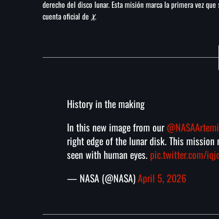
derecho del disco lunar. Esta misión marca la primera vez que 
cuenta oficial de
.
X
History in the making
In this new image from our
@NASAArtemi
right edge of the lunar disk. This mission 
seen with human eyes.
pic.twitter.com/iq
— NASA (@NASA)
April 5, 2026