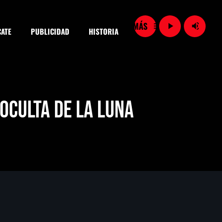
menu
play_arrow
volume_up
ATE
PUBLICIDAD
HISTORIA
close
oculta de la Luna
SEARCH
Importaciones de gas frenan soberanía energética de