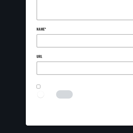
NAME*
URL
SAVE MY NAME, EMAIL, AND WEBSITE IN THIS BROWSER FOR TH
I AM HUMAN
Tick the switch to enable the submit button.