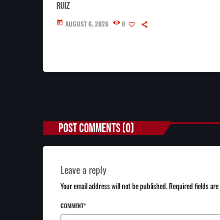
Ruiz
AUGUST 6, 2026
8
today
POST COMMENTS (0)
Leave a reply
Your email address will not be published. Required fields ar
COMMENT*