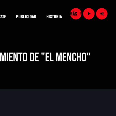
menu
play_arrow
volume_up
ATE
PUBLICIDAD
HISTORIA
close
imiento de "El Mencho"
SEARCH