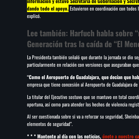
información y estuvo Secretaría de Gobernación y Secre
dando todo el apoyo.
Estuvieron en coordinación con todos l
explicó.
Lee también:
Harfuch habla sobre “
Generación tras la caída de “El Men
La Presidenta también señaló que durante la jornada se dio se
particularmente en relación con versiones que aseguraban que
“Como el Aeropuerto de Guadalajara, que decían que habí
empresa que tiene concesión al Aeropuerto de Guadalajara de
La titular del Ejecutivo sostuvo que se mantuvo en total coordi
oportuna, así como para atender los hechos de violencia regist
Al ser cuestionada sobre si va a reforzar su seguridad, Sheinb
elementos de seguridad”.
* * * Mantente al día con las noticias,
únete a nuestro c