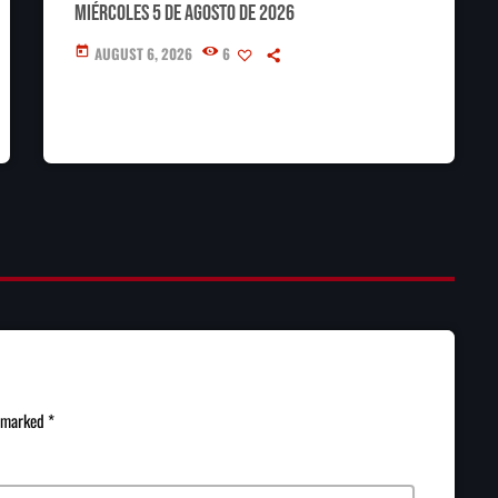
miércoles 5 de agosto de 2026
AUGUST 6, 2026
6
today
e marked *