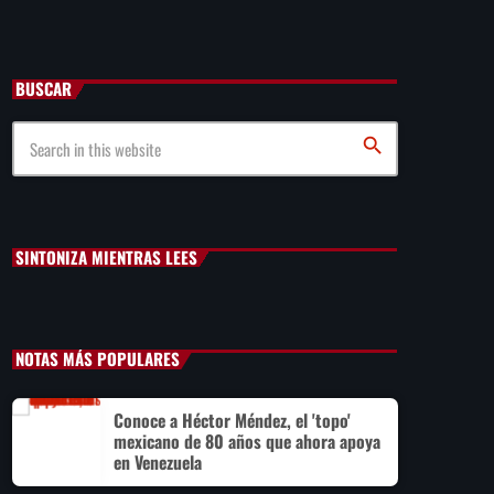
Cae primer detenido por robo a casa de Karely Ruiz
BUSCAR
Senado allana el nombramiento de Todd Blanche como
fiscal general de EE.UU.
search
Vinícius Jr renueva con en el Real Madrid hasta 2032
SINTONIZA MIENTRAS LEES
NOTAS MÁS POPULARES
Conoce a Héctor Méndez, el 'topo'
mexicano de 80 años que ahora apoya
en Venezuela