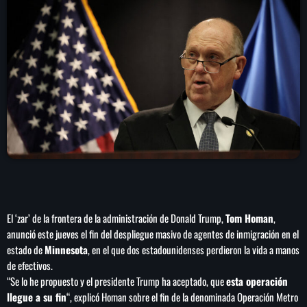
play_arrow
LA CAMPESINA 104.5 FM
play_arrow
LA CAMPESINA GEORGIA
INICIO
NOTAS
PROGRAMACIÓN
keyboard_arrow_down
El ‘zar’ de la frontera de la administración de Donald Trump,
Tom Homan
,
LOCUCIÓN (TALENTO AL AIRE)
COMUNÍCATE
anunció este jueves el fin del despliegue masivo de agentes de inmigración en el
estado de
Minnesota
, en el que dos estadounidenses perdieron la vida a manos
RANKING
PUBLICIDAD
de efectivos.
“Se lo he propuesto y el presidente Trump ha aceptado, que
esta operación
HISTORIA
llegue a su fin
“, explicó Homan sobre el fin de la denominada Operación Metro