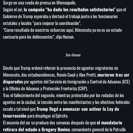
Surge en una rueda de prensa en Minneapolis.
Según el zar,
la campaña “ha dado los resultados satisfactorios”
que el
Gobierno de Trump esperaba y destacó el trabajo junto a los funcionarios
estatales y locales “para mejorar la coordinación”.
“Como resultado de nuestros esfuerzos aquí,
Minnesota
ya no es un estado
SEARCH
santuario para los delincuentes”, dijo Homan.
SEARCH
Tom Homan
NOTAS
Desde que Trump ordenó reforzar la presencia de agentes migratorios en
Cofepris niega vínculo de lechugas con
Minnesota
, dos estadounidenses, Renée Good y Alex Pretti,
murieron tras ser
ciclosporiasis en EE.UU.
disparados
por agentes del Servicio de Inmigración y Control de Aduanas (ICE)
y la Oficina de Aduanas y Protección Fronteriza (CBP).
Tras el fallecimiento del segundo, mientras protestaba por las redadas de los
Estados Unidos sanciona a cinco entidades y ocho
agentes en la ciudad, la tensión entre los manifestantes y los efectivos federales
funcionarios del aparato militar cubano
escaló a tal nivel que
Trump llegó a amenazar con activar la Ley de
Insurrección
para desplegar al Ejército.
El anuncio del zar se produce dos semanas después de que
el mandatario
México arrasa en los Juegos
Centroamericanos y del Caribe con 407
retirara del estado a Gregory Bovino
, comandante general de la Patrulla