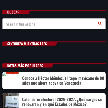
BUSCAR
search
SINTONIZA MIENTRAS LEES
NOTAS MÁS POPULARES
Conoce a Héctor Méndez, el 'topo' mexicano de 80
años que ahora apoya en Venezuela
Calendario electoral 2026-2027: ¿Qué cargos se
renovarán y en qué Estados de México?