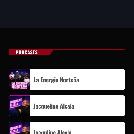
PODCASTS
La Energia Norteña
Jacqueline Alcala
Jacquline Alcala