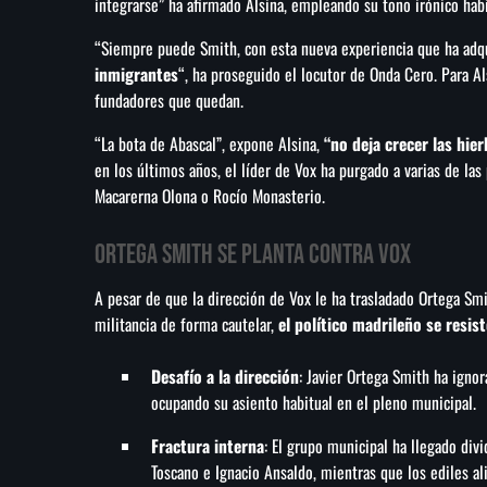
integrarse” ha afirmado Alsina, empleando su tono irónico hab
“Siempre puede Smith, con esta nueva experiencia que ha adqu
inmigrantes
“, ha proseguido el locutor de Onda Cero. Para Al
fundadores que quedan.
“La bota de Abascal”, expone Alsina,
“no deja crecer las hie
en los últimos años, el líder de Vox ha purgado a varias de la
Macarerna Olona o Rocío Monasterio.
Ortega Smith se planta contra Vox
A pesar de que la dirección de Vox le ha trasladado Ortega Smi
militancia de forma cautelar,
el político madrileño se resis
Desafío a la dirección
: Javier Ortega Smith ha ignor
ocupando su asiento habitual en el pleno municipal.
Fractura interna
: El grupo municipal ha llegado div
Toscano e Ignacio Ansaldo, mientras que los ediles al