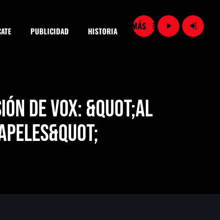
menu
play_arrow
volume_up
ATE
PUBLICIDAD
HISTORIA
close
ión de Vox: &quot;Al
papeles&quot;
SEARCH
Vinculan a proceso a detenidas por presunto despojo