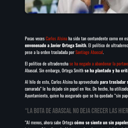
Pocas veces
Carlos Alsina
ha sido tan contundente como en es
envenenado a Javier Ortega Smith
. El político de ultrader
pese a la orden trasladada por
Santiago Abascal
.
El político de ultraderecha
se ha negado a abandonar la portav
Abascal. Sin embargo, Ortega Smith
se ha plantado y ha crit
Al hilo de esto, Carlos Alsina ha aprovechado
para trasladar
camarada” le ha dejado sin papel en Vox. De hecho, ha utilizado
Ayuntamiento, quien ha asegurado que se ha quedado “sin pap
“La bota de Abascal no deja crecer las hie
“Al menos, ahora sabe Ortega
cómo se siente un sin papele