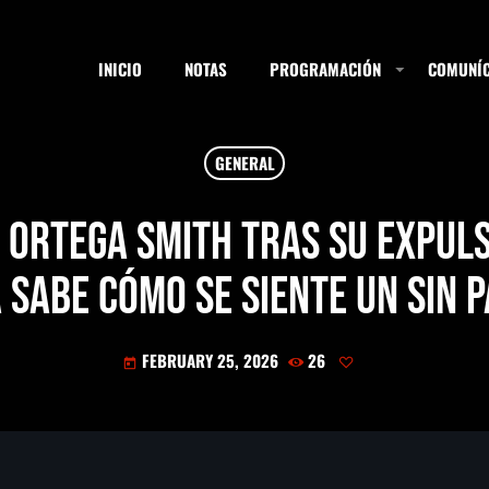
INICIO
NOTAS
PROGRAMACIÓN
COMUNÍC
GENERAL
ESTACIONES
a Ortega Smith tras su expuls
sabe cómo se siente un sin 
SEARCH
FEBRUARY 25, 2026
26
today
NOTAS