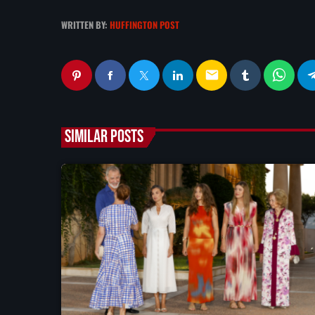
WRITTEN BY:
HUFFINGTON POST
email
SIMILAR POSTS