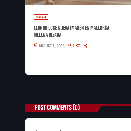
GENERAL
Leonor luce nueva imagen en Mallorca:
melena rizada
AUGUST 5, 2026
7
today
POST COMMENTS (0)