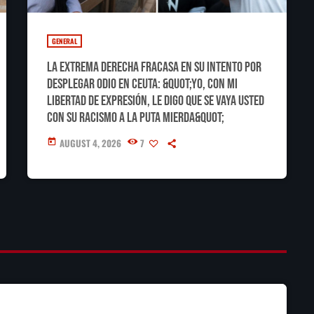
GENERAL
La extrema derecha fracasa en su intento por
desplegar odio en Ceuta: &quot;Yo, con mi
libertad de expresión, le digo que se vaya usted
con su racismo a la puta mierda&quot;
AUGUST 4, 2026
7
today