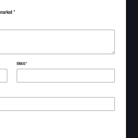
e marked *
EMAIL*
E NEXT TIME I COMMENT.