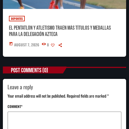
DEPORTES
El pentatlón y atletismo traen más títulos y medallas
para la delegación azteca
today
AUGUST 7, 2026
8
POST COMMENTS (0)
Leave a reply
Your email address will not be published. Required fields are marked *
COMMENT*