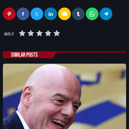
email
RATE IT
SIMILAR POSTS