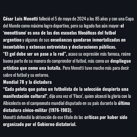
César Luis Menotti
falleció el 5 de mayo de 2024 a los 85 años y con una Copa
del Mundo como máximo logro deportivo, pero su legado fue aún mayor:
el
SEARCH
‘menottismo’ es una de las dos escuelas filosóficas del futbol
argentino
y algunas de sus
enseñanzas quedaron inmortalizadas en
SEARCH
incontables y extensas entrevistas y declaraciones públicas.
“El gol debe ser un pase a la red”,
acaso su expresión más famosa, reúne
NOTAS
buena parte de su manera de comprender el futbol, más como un
despliegue
artístico que como una batalla.
Pero Menotti tuvo mucho más para decir
sobre el futbol y su entorno.
Importaciones de gas frenan soberanía
energética de México: Comité científico
Mundial 78 y la dictadura
“Cada pelota que patea un futbolista de la selección despierta una
manifestación cultural”
, dijo una vez el ‘Flaco’, quien alcanzó la gloria con la
Milei celebra ‘visita histórica’ del papa León
Albiceleste en el campeonato mundial disputado en su país durante la
última
XIV en noviembre
dictadura cívico-militar (1976-1983).
Menotti defendió la obtención de ese título de las
críticas por haber sido
organizado por el Gobierno dictatorial.
Federación Venezolana reafirma su apoyo a
Infantino en medio de polémica comercial