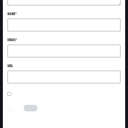
NAME*
EMAIL*
URL
SAVE MY NAME, EMAIL, AND WEBSITE IN THIS BROWSER FOR THE NEXT TIME I
COMMENT.
I AM HUMAN
Tick the switch to enable the submit button.