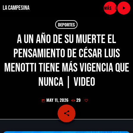
La Campesina
menu
play_arrow
close
DEPORTES
A un año de su muerte el
play_arrow
LA CAMPESINA CADENA
pensamiento de César Luis
play_arrow
LA CAMPESINA 101.9 FM
Menotti tiene más vigencia que
play_arrow
LA CAMPESINA 96.7 FM
nunca | Video
play_arrow
LA CAMPESINA 106.3 FM
MAY 11, 2026
29
today
play_arrow
LA CAMPESINA 92.5 FM
share
email
play_arrow
LA CAMPESINA 107.9 FM