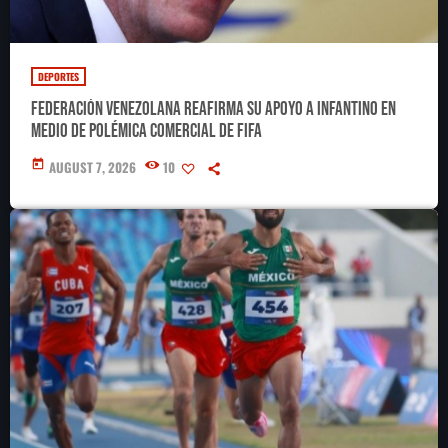
DEPORTES
Federación Venezolana reafirma su apoyo a Infantino en
medio de polémica comercial de FIFA
today
AUGUST 7, 2026
10