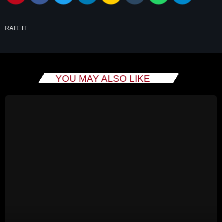
RATE IT
SEARCH
SEARCH
YOU MAY ALSO LIKE
NOTAS
Importaciones de gas frenan
soberanía energética de México:
Comité científico
Milei celebra ‘visita histórica’ del papa
León XIV en noviembre
Federación Venezolana reafirma su
apoyo a Infantino en medio de