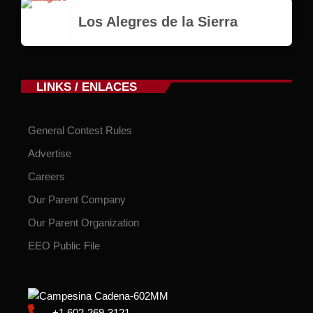
Los Alegres de la Sierra
LINKS / ENLACES
General Contest Rules
Advertise
Careers
Our Parent Company
Our Parent Organization
EEO Public File
+1 602-269-3121