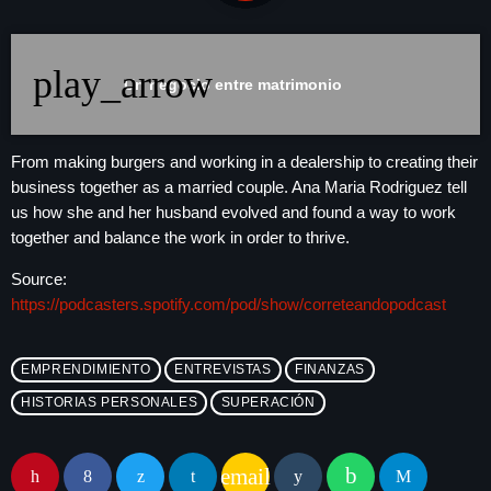
play_arrow
LA CAMPESINA 104.5 FM
play_arrow
play_arrow
Un negocio entre matrimonio
LA CAMPESINA GEORGIA
From making burgers and working in a dealership to creating their
business together as a married couple. Ana Maria Rodriguez tell
INICIO
us how she and her husband evolved and found a way to work
together and balance the work in order to thrive.
NOTAS
Source:
https://podcasters.spotify.com/pod/show/correteandopodcast
keyboard
PROGRAMACIÓN
LOCUCIÓN (TALENTO AL AIRE)
COMUNÍCATE
EMPRENDIMIENTO
ENTREVISTAS
FINANZAS
RANKING
HISTORIAS PERSONALES
SUPERACIÓN
PUBLICIDAD
HISTORIA
email