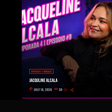
ARTISTAS Y MÚSICA
Jacquline Alcala
JULY 18, 2026
30
today