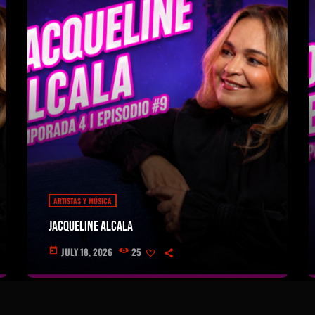
ARTISTAS Y MÚSICA
Jacqueline Alcala
JULY 18, 2026
25
today