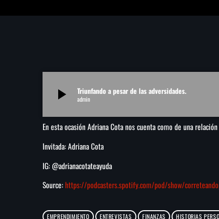
Triunfando a pesar de las adversidades.
play_arrow
admin
En esta ocasión Adriana Cota nos cuenta como de una relación a
Invitada: Adriana Cota
IG: @adrianacotateayuda
Source:
https://podcasters.spotify.com/pod/show/correteando
EMPRENDIMIENTO
ENTREVISTAS
FINANZAS
HISTORIAS PERS