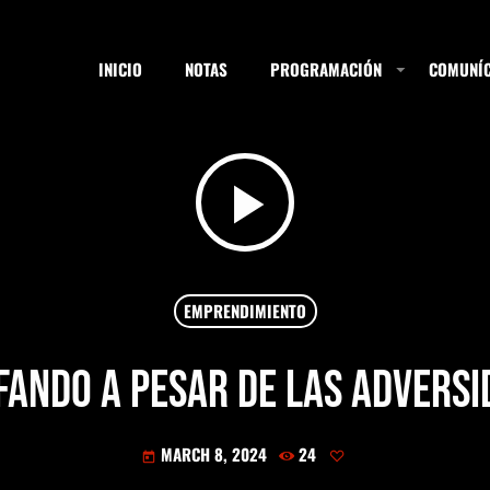
INICIO
NOTAS
PROGRAMACIÓN
COMUNÍC
play_arrow
ESTACIONES
SEARCH
EMPRENDIMIENTO
fando a pesar de las adversi
NOTAS
MARCH 8, 2024
24
today